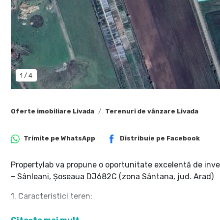
1
/
4
Oferte imobiliare Livada
Terenuri de vânzare Livada
Trimite pe
WhatsApp
Distribuie pe
Facebook
Propertylab va propune o oportunitate excelentă de invest
– Sânleani, Șoseaua DJ682C (zona Sântana, jud. Arad)
1. Caracteristici teren:
Suprafață totală: 10.333 mp