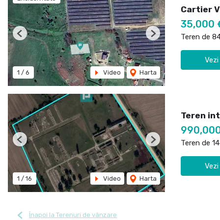
Cartier 
35,000
Teren de 8
Previous
Next
Vezi
1
/
6
Video
Harta
Teren int
990,00
Teren de 1
Previous
Next
Vezi
1
/
16
Video
Harta
Înapoi la Terenuri de vânzare