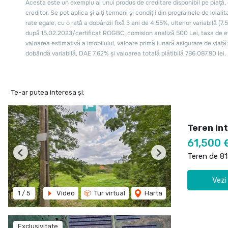
Te-ar putea interesa și:
Teren int
61,500 
Teren de 8
Previous
Next
Vezi
1
/
5
Video
Tur virtual
Harta
Exclusivitate