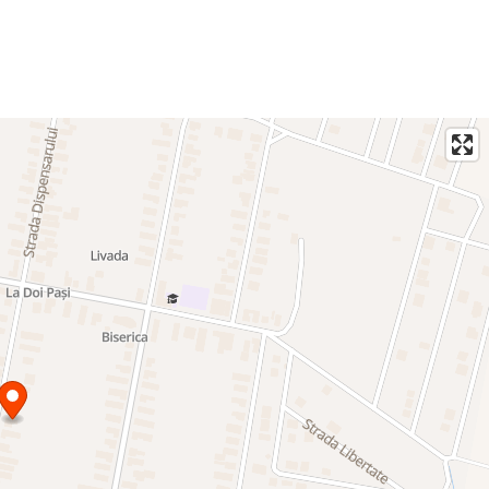
onă
 utilități
are.(TVA-ul este inclus în prețul afișat)