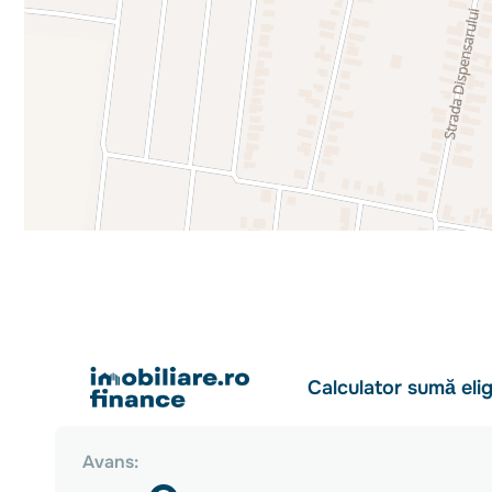
E-mail : carol.szekeres@propertylab.ro
Cod proprietate : CP1798931