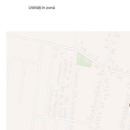
lung
Utilități în zonă
Beneficii cheie:
- Teren mare, cu front stradal generos – rar întâlnit în z
- Posibilitate de parcelare și dezvoltare rezidențială
- Poziționat excelent, cu acces facil la drum județean și la
- Documentație clară și actualizată (extras CF la zi)
- Preț atractiv – negociabil în funcție de termenii de vânz
Pentru detalii suplimentare și vizionare, contactați-ne :
Adelina Dragos - Consultant Imobiliar PropertyLab
Telefon : +40757015599
E-mail : adelina.dragos@propertylab.ro
Carol Szekeres - Consultant Imobiliar PropertyLab
Telefon : +40729966649