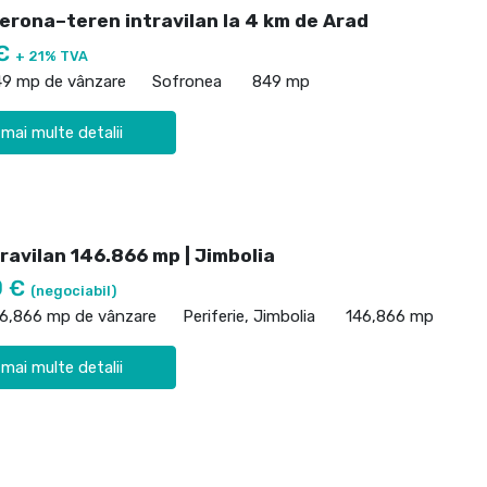
Verona–teren intravilan la 4 km de Arad
 €
+ 21% TVA
49 mp de vânzare
Sofronea
849 mp
 mai multe detalii
ravilan 146.866 mp | Jimbolia
0 €
(negociabil)
46,866 mp de vânzare
Periferie, Jimbolia
146,866 mp
 mai multe detalii