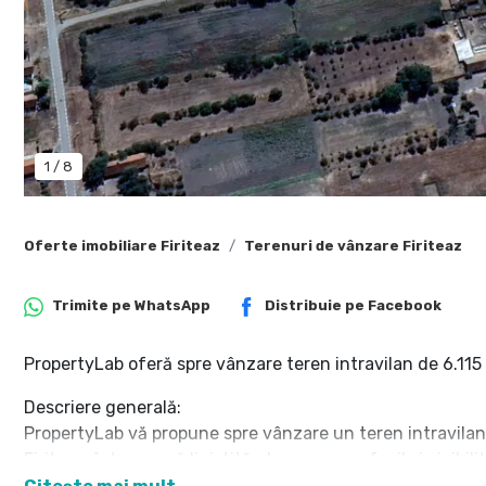
1
/
8
Oferte imobiliare Firiteaz
Terenuri de vânzare Firiteaz
Trimite pe
WhatsApp
Distribuie pe
Facebook
PropertyLab oferă spre vânzare teren intravilan de 6.115 
Descriere generală:
PropertyLab vă propune spre vânzare un teren intravilan c
Firiteaz, într-o zonă liniștită, dar cu acces facil și vizibil