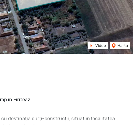
Video
Harta
mp în Firiteaz
u destinația curți-construcții, situat în localitatea
itate foarte bună.