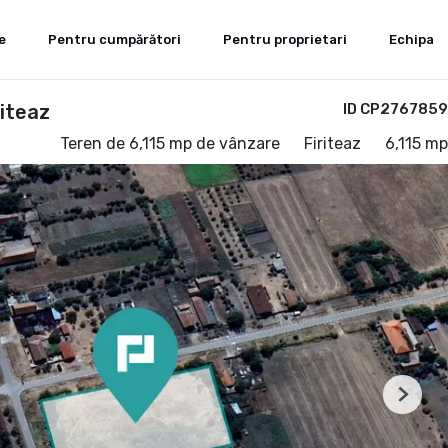
e
Pentru cumpărători
Pentru proprietari
Echipa
riteaz
ID CP2767859
Teren de 6,115 mp de vânzare
Firiteaz
6,115 mp
Next