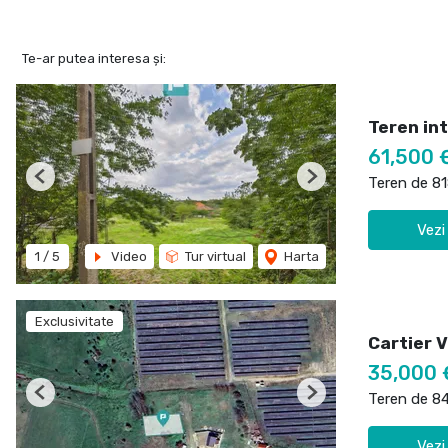
Te-ar putea interesa și:
Teren int
61,500 
Teren de 8
Previous
Next
Vezi
1
/
5
Video
Tur virtual
Harta
Exclusivitate
Cartier 
35,000
Teren de 8
Previous
Next
Vezi