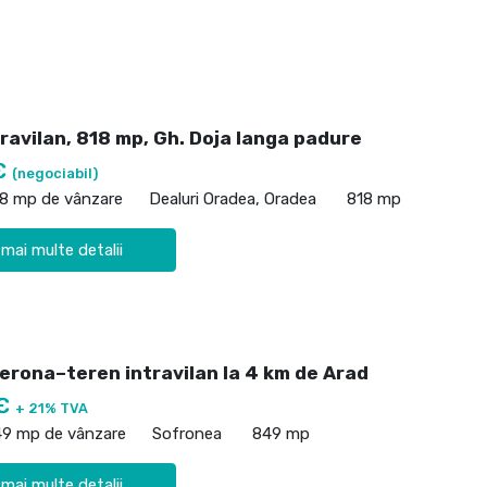
ravilan, 818 mp, Gh. Doja langa padure
€
(negociabil)
18 mp de vânzare
Dealuri Oradea, Oradea
818 mp
 mai multe detalii
Verona–teren intravilan la 4 km de Arad
 €
+ 21% TVA
49 mp de vânzare
Sofronea
849 mp
 mai multe detalii