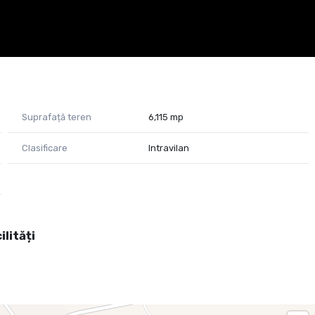
Suprafață teren
6,115 mp
Clasificare
Intravilan
ii PropertyLab:
ilități