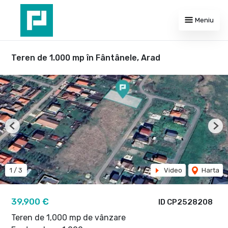
Meniu
Teren de 1.000 mp în Fântânele, Arad
Previous
Nex
1
/
3
Video
Harta
39,900 €
ID CP2528208
Teren de 1,000 mp de vânzare