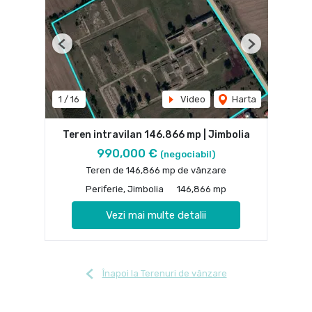
Previous
Next
1
/
16
Video
Harta
Teren intravilan 146.866 mp | Jimbolia
990,000 €
(negociabil)
Teren de 146,866 mp de vânzare
Periferie, Jimbolia
146,866 mp
Vezi mai multe detalii
Înapoi la Terenuri de vânzare