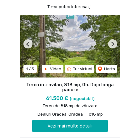
Te-ar putea interesa și:
Previous
Next
1
/
5
Video
Tur virtual
Harta
Teren intravilan, 818 mp, Gh. Doja langa
padure
61,500 €
(negociabil)
Teren de 818 mp de vânzare
Dealuri Oradea, Oradea
818 mp
Vezi mai multe detalii