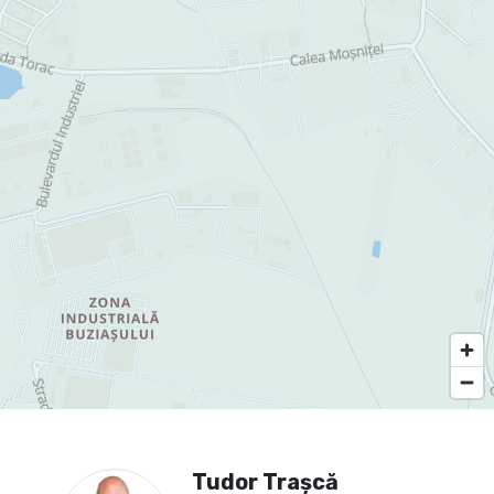
Tudor Trașcă