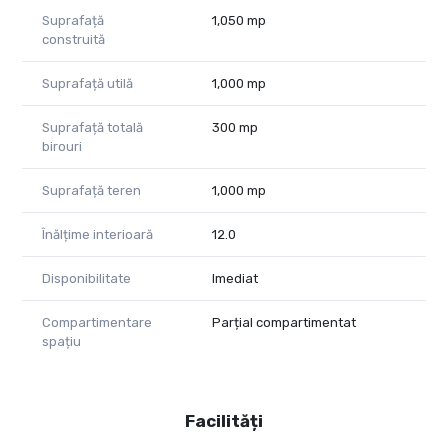
Raluca Marinescu – Consultant imobiliar PropertyLab
Suprafață
1,050 mp
construită
Cod proprietate 1418195
Suprafață utilă
1,000 mp
Suprafață totală
300 mp
birouri
Suprafață teren
1,000 mp
Înălțime interioară
12.0
Disponibilitate
Imediat
Compartimentare
Parțial compartimentat
spațiu
Facilități