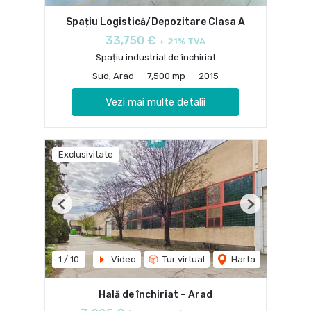
Spațiu Logistică/Depozitare Clasa A
33,750 €
+ 21% TVA
Spațiu industrial de închiriat
Sud, Arad
7,500 mp
2015
Vezi mai multe detalii
Exclusivitate
Previous
Next
1
/
10
Video
Tur virtual
Harta
Hală de închiriat – Arad