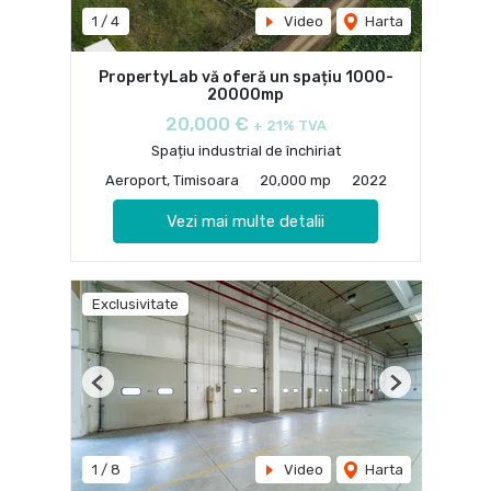
1
/
4
Video
Harta
PropertyLab vă oferă un spațiu 1000-
20000mp
20,000 €
+ 21% TVA
Spațiu industrial de închiriat
Aeroport, Timisoara
20,000 mp
2022
Vezi mai multe detalii
Exclusivitate
Previous
Next
1
/
8
Video
Harta