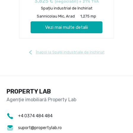
3,825 €
(negociabil) + 21% TVA
Spațiu industrial de închiriat
Sannicolau Mic, Arad
1,275 mp
Vezi mai multe detalii
Înapoi la Spații industriale de închiriat
PROPERTY LAB
+4 0374 484 484
suport@propertylab.ro