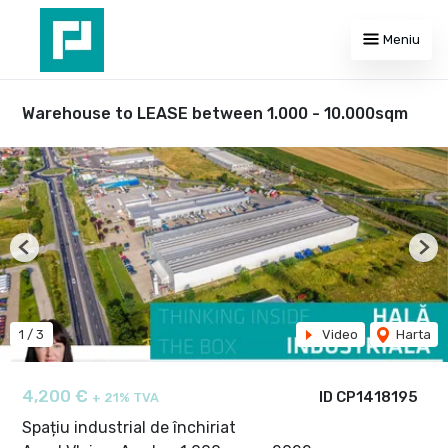
Meniu
Warehouse to LEASE between 1.000 - 10.000sqm
Previous
Nex
1
/
3
Video
Harta
4,200 €
ID CP1418195
+ 21% TVA
Spațiu industrial de închiriat