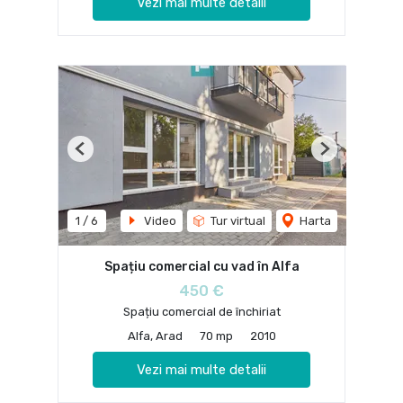
Vezi mai multe detalii
Previous
Next
1
/
6
Video
Tur virtual
Harta
Spațiu comercial cu vad în Alfa
450 €
Spațiu comercial de închiriat
Alfa, Arad
70 mp
2010
Vezi mai multe detalii