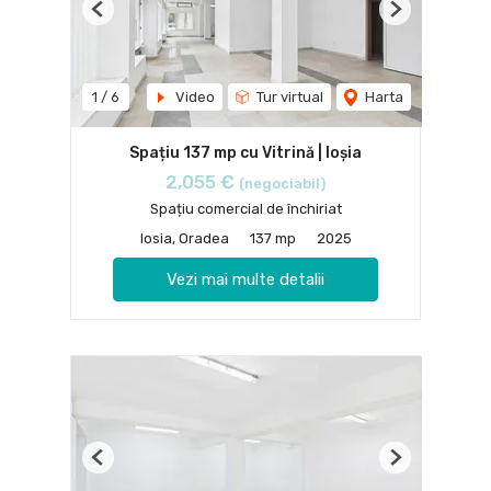
Previous
Next
1
/
6
Video
Tur virtual
Harta
Spațiu 137 mp cu Vitrină | Ioșia
2,055 €
(negociabil)
Spațiu comercial de închiriat
Iosia, Oradea
137 mp
2025
Vezi mai multe detalii
Previous
Next