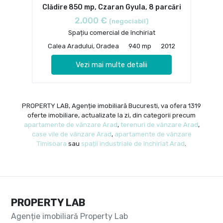
Clădire 850 mp, Czaran Gyula, 8 parcări
2,000 €
(negociabil)
Spațiu comercial de închiriat
Calea Aradului, Oradea
940 mp
2012
Vezi mai multe detalii
PROPERTY LAB, Agenție imobiliară Bucuresti, va ofera 1319
oferte imobiliare, actualizate la zi, din categorii precum
apartamente de vânzare Arad
,
terenuri de vânzare Arad
,
case vile de vânzare Arad
,
apartamente de vânzare
Timisoara
sau
spații industriale de închiriat Arad
.
PROPERTY LAB