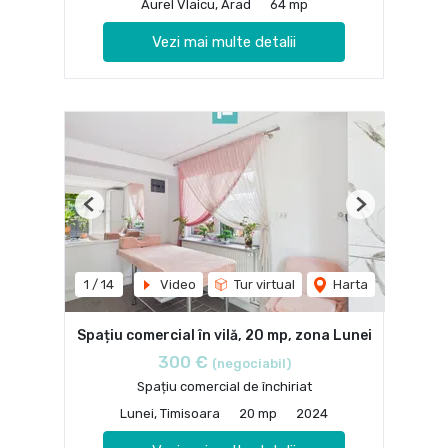
Aurel Vlaicu, Arad
64 mp
Vezi mai multe detalii
Previous
Next
1
/
14
Video
Tur virtual
Harta
Spațiu comercial în vilă, 20 mp, zona Lunei
300 €
(negociabil)
Spațiu comercial de închiriat
Lunei, Timisoara
20 mp
2024