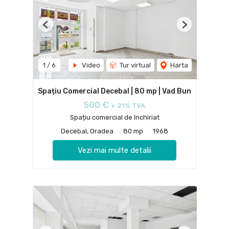
Previous
Next
1
/
6
Video
Tur virtual
Harta
Spațiu Comercial Decebal | 80 mp | Vad Bun
500 €
+ 21% TVA
Spațiu comercial de închiriat
Decebal, Oradea
80 mp
1968
Vezi mai multe detalii