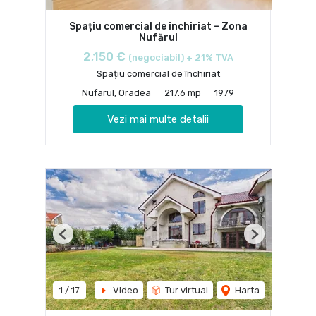
Spațiu comercial de închiriat – Zona
Nufărul
2,150 €
(negociabil) + 21% TVA
Spațiu comercial de închiriat
Nufarul, Oradea
217.6 mp
1979
Vezi mai multe detalii
Previous
Next
1
/
17
Video
Tur virtual
Harta