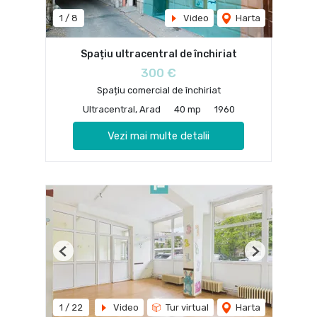
1
/
8
Video
Harta
Spațiu ultracentral de închiriat
300 €
Spațiu comercial de închiriat
Ultracentral, Arad
40 mp
1960
Vezi mai multe detalii
Previous
Next
1
/
22
Video
Tur virtual
Harta