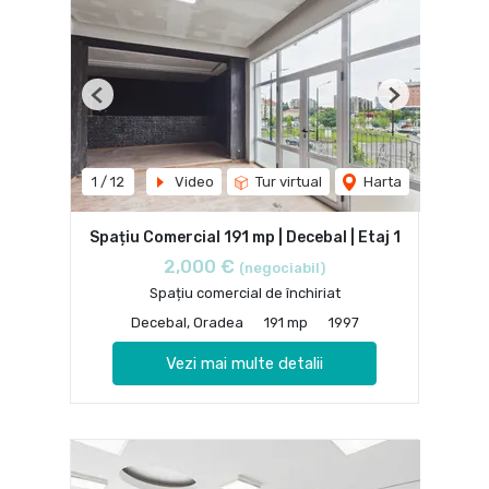
Previous
Next
1
/
12
Video
Tur virtual
Harta
Spațiu Comercial 191 mp | Decebal | Etaj 1
2,000 €
(negociabil)
Spațiu comercial de închiriat
Decebal, Oradea
191 mp
1997
Vezi mai multe detalii