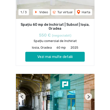
1
/
3
Video
Tur virtual
Harta
Spațiu 60 mp de închiriat | Subsol | Ioșia,
Oradea
550 €
(negociabil)
Spațiu comercial de închiriat
Iosia, Oradea
60 mp
2025
Vezi mai multe detalii
Previous
Next