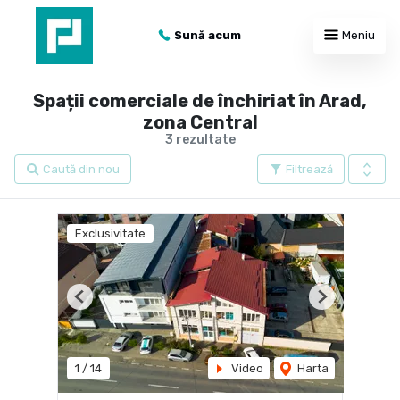
Sună acum
Meniu
Spații comerciale de închiriat în Arad,
zona Central
3 rezultate
Caută din nou
Filtrează
Exclusivitate
Previous
Next
1
/
14
Video
Harta