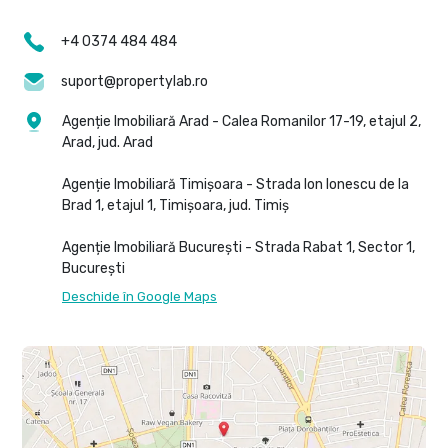
+4 0374 484 484
suport@propertylab.ro
Agenție Imobiliară Arad - Calea Romanilor 17-19, etajul 2,
Arad, jud. Arad
Agenție Imobiliară Timișoara - Strada Ion Ionescu de la
Brad 1, etajul 1, Timișoara, jud. Timiș
Agenție Imobiliară București - Strada Rabat 1, Sector 1,
București
Deschide în Google Maps