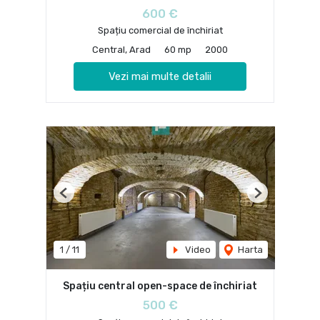
600 €
Spațiu comercial de închiriat
Central, Arad
60 mp
2000
Vezi mai multe detalii
Previous
Next
1
/
11
Video
Harta
Spațiu central open-space de închiriat
500 €