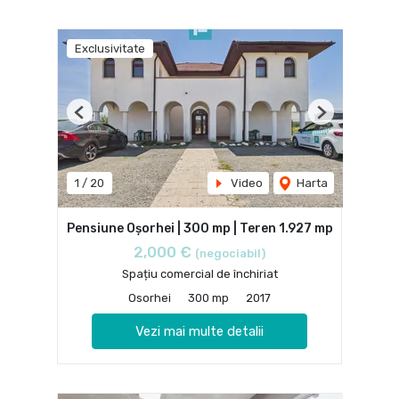
Exclusivitate
Previous
Next
1
/
20
Video
Harta
Pensiune Oșorhei | 300 mp | Teren 1.927 mp
2,000 €
(negociabil)
Spațiu comercial de închiriat
Osorhei
300 mp
2017
Vezi mai multe detalii