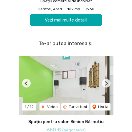
Spațiu comercial de închiriat
Central, Arad
162 mp
1960
Vezi mai multe detalii
Te-ar putea interesa și:
Previous
Next
1
/
12
Video
Tur virtual
Harta
Spațiu pentru salon Simion Bărnutiu
650 €
(negociabil)