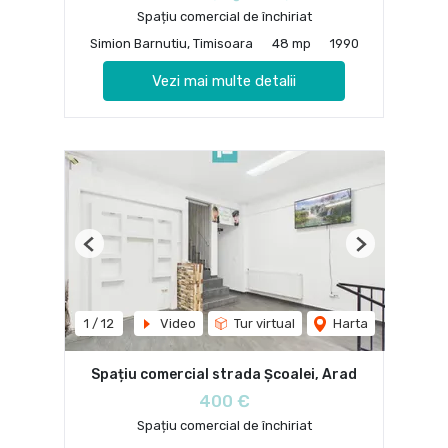
Spațiu comercial de închiriat
Simion Barnutiu, Timisoara
48 mp
1990
Vezi mai multe detalii
Previous
Next
1
/
12
Video
Tur virtual
Harta
Spațiu comercial strada Școalei, Arad
400 €
Spațiu comercial de închiriat