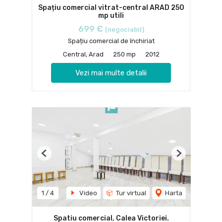
Spațiu comercial vitrat-central ARAD 250
mp utili
699 €
(negociabil)
Spațiu comercial de închiriat
Central, Arad
250 mp
2012
Vezi mai multe detalii
Previous
Next
1
/
4
Video
Tur virtual
Harta
Spatiu comercial, Calea Victoriei.