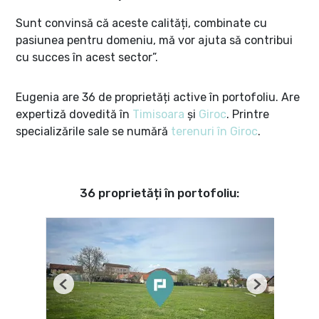
Sunt convinsă că aceste calități, combinate cu
pasiunea pentru domeniu, mă vor ajuta să contribui
cu succes în acest sector”.
Eugenia are 36 de proprietăți active în portofoliu. Are
expertiză dovedită în
Timisoara
și
Giroc
. Printre
specializările sale se numără
terenuri în Giroc
.
36 proprietăți în portofoliu:
Previous
Next