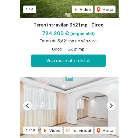
1
/
4
Video
Harta
Teren intravilan 3621 mp - Giroc
724,200 €
(negociabil)
Teren de 3,621 mp de vânzare
Giroc
3,621 mp
Vezi mai multe detalii
Previous
Next
1
/
19
Video
Tur virtual
Harta