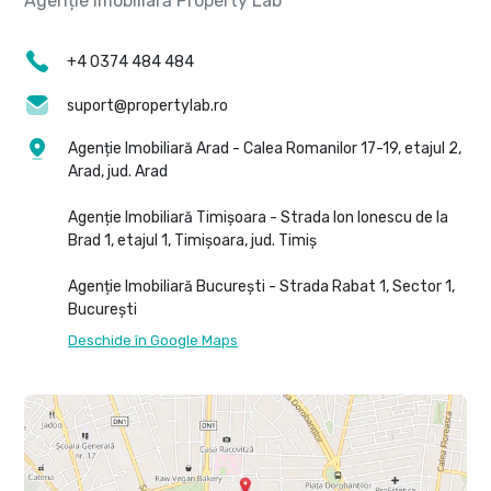
+4 0374 484 484
suport@propertylab.ro
Agenție Imobiliară Arad - Calea Romanilor 17-19, etajul 2,
Arad, jud. Arad
Agenție Imobiliară Timișoara - Strada Ion Ionescu de la
Brad 1, etajul 1, Timișoara, jud. Timiș
Agenție Imobiliară București - Strada Rabat 1, Sector 1,
București
Deschide în Google Maps