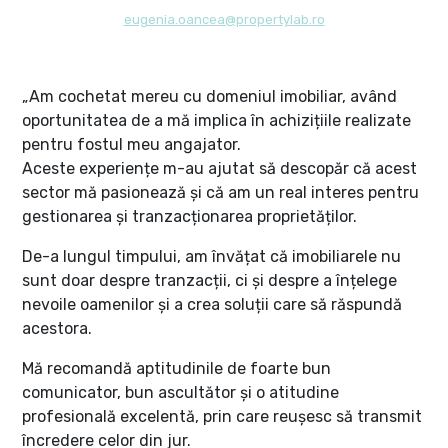
eugenia.oancea@propertylab.ro
„Am cochetat mereu cu domeniul imobiliar, având
oportunitatea de a mă implica în achizițiile realizate
pentru fostul meu angajator.
Aceste experiențe m-au ajutat să descopăr că acest
sector mă pasionează și că am un real interes pentru
gestionarea și tranzacționarea proprietăților.
De-a lungul timpului, am învățat că imobiliarele nu
sunt doar despre tranzacții, ci și despre a înțelege
nevoile oamenilor și a crea soluții care să răspundă
acestora.
Mă recomandă aptitudinile de foarte bun
comunicator, bun ascultător și o atitudine
profesională excelentă, prin care reușesc să transmit
încredere celor din jur.