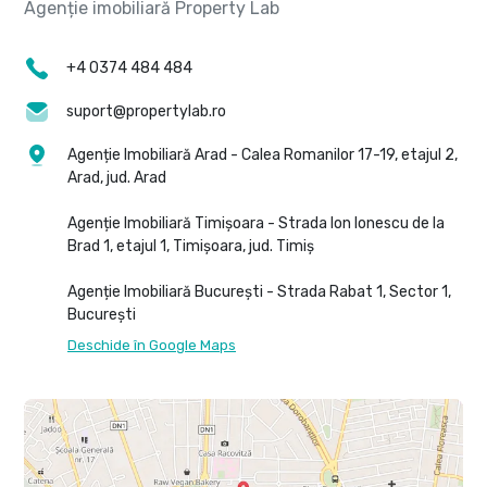
+4 0374 484 484
suport@propertylab.ro
Agenție Imobiliară Arad - Calea Romanilor 17-19, etajul 2,
Arad, jud. Arad
Agenție Imobiliară Timișoara - Strada Ion Ionescu de la
Brad 1, etajul 1, Timișoara, jud. Timiș
Agenție Imobiliară București - Strada Rabat 1, Sector 1,
București
Deschide în Google Maps