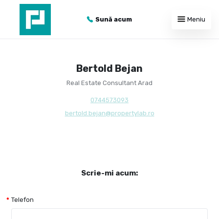
Sună acum
Meniu
Bertold Bejan
Real Estate Consultant Arad
0744573093
bertold.bejan@propertylab.ro
Scrie-mi acum:
Telefon