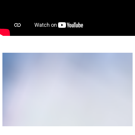
bucătărie
5 băi
2 balcoane
terasă
2 garaje
Proprietatea se remarcă prin spațiile ample și dotările
premium:
șemineu
jacuzzi
zone de relaxare
curte generoasă de 1200 mp
acces facil și vizibilitate foarte bună
Casa oferă intimitate, confort și multiple posibilități de
utilizare: locuință pentru familie numeroasă, pensiune
boutique, clinică, birouri sau investiție în regim hotelier.
Poziționarea excelentă în Sânmartin asigură acces rapid către
Oradea, Băile Felix și principalele puncte de interes din zonă.