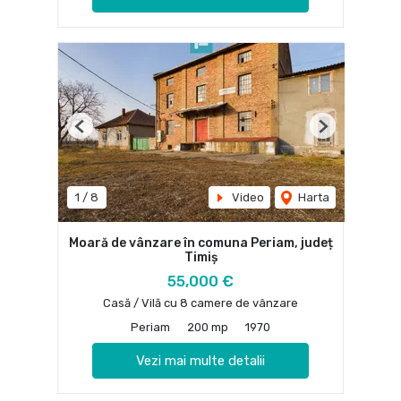
Previous
Next
1
/
8
Video
Harta
Moară de vânzare în comuna Periam, județ
Timiș
55,000 €
Casă / Vilă cu 8 camere de vânzare
Periam
200 mp
1970
Vezi mai multe detalii