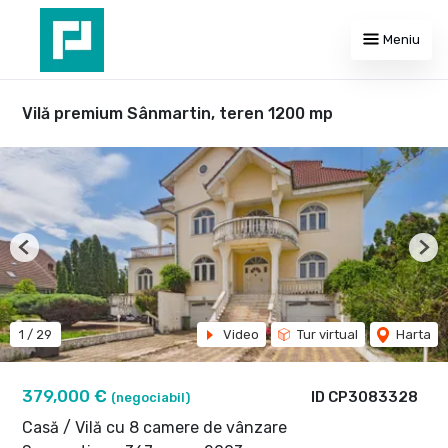
Meniu
Vilă premium Sânmartin, teren 1200 mp
Previous
Nex
1
/
29
Video
Tur virtual
Harta
379,000 €
ID CP3083328
(negociabil)
Casă / Vilă cu 8 camere de vânzare