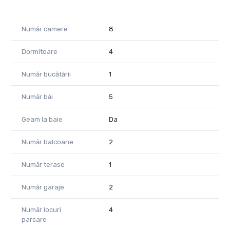
Pentru informații suplimentare și programarea unei vizionări,
vă stau la dispoziție.
Număr camere
8
Morar Ramon - Consultant Imobiliar
Telefon - +40 771 796 288
Dormitoare
4
Email - ramon.morar@propertylab.ro
COD -CP3083328
Număr bucătării
1
Număr băi
5
Geam la baie
Da
Număr balcoane
2
Număr terase
1
Număr garaje
2
Număr locuri
4
parcare