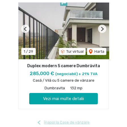
Previous
Next
1
/
29
Tur virtual
Harta
Duplex modern 5 camere Dumbrăvita
285,000 €
(negociabil) + 21% TVA
Casă / Vilă cu 5 camere de vânzare
Dumbravita
132 mp
Vezi mai multe detalii
Înapoi la Case de vânzare