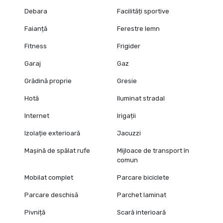
Debara
Facilități sportive
Faianță
Ferestre lemn
Fitness
Frigider
Garaj
Gaz
Grădină proprie
Gresie
Hotă
Iluminat stradal
Internet
Irigații
Izolație exterioară
Jacuzzi
Mașină de spălat rufe
Mijloace de transport în
comun
Mobilat complet
Parcare biciclete
Parcare deschisă
Parchet laminat
Pivniță
Scară interioară