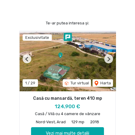
Te-ar putea interesa și:
Exclusivitate
Previous
Next
1
/
29
Tur virtual
Harta
Casă cu mansardă, teren 410 mp
124,900 €
Casă / Vilă cu 4 camere de vânzare
Nord-Vest, Arad
129 mp
2018
Vezi mai multe detalii