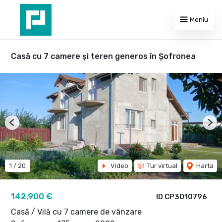
Meniu
Casă cu 7 camere și teren generos în Șofronea
Previous
Nex
1
/
20
Video
Tur virtual
Harta
142,900 €
ID CP3010796
Casă / Vilă cu 7 camere de vânzare