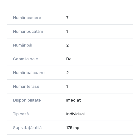
Giulia Chindriș – 0732357880
giulia.chindris@propertylab.ro
CP3010796
Număr camere
7
Număr bucătării
1
Număr băi
2
Geam la baie
Da
Număr balcoane
2
Număr terase
1
Disponibilitate
Imediat
Tip casă
Individual
Suprafață utilă
175 mp