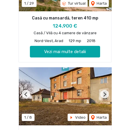
1
/
29
Tur virtual
Harta
Casă cu mansardă, teren 410 mp
124,900 €
Casă / Vilă cu 4 camere de vânzare
Nord-Vest, Arad
129 mp
2018
Vezi mai multe detalii
Previous
Next
1
/
8
Video
Harta