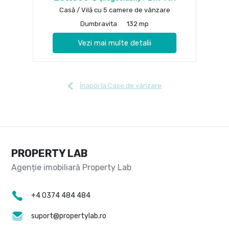
Casă / Vilă cu 5 camere de vânzare
Dumbravita
132 mp
Vezi mai multe detalii
Înapoi la Case de vânzare
PROPERTY LAB
+4 0374 484 484
suport@propertylab.ro