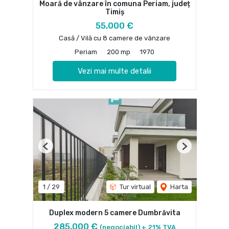
Moară de vânzare în comuna Periam, județ
Timiș
55,000 €
Casă / Vilă cu 8 camere de vânzare
Periam
200 mp
1970
Vezi mai multe detalii
Previous
Next
1
/
29
Tur virtual
Harta
Duplex modern 5 camere Dumbrăvita
285,000 €
(negociabil) + 21% TVA