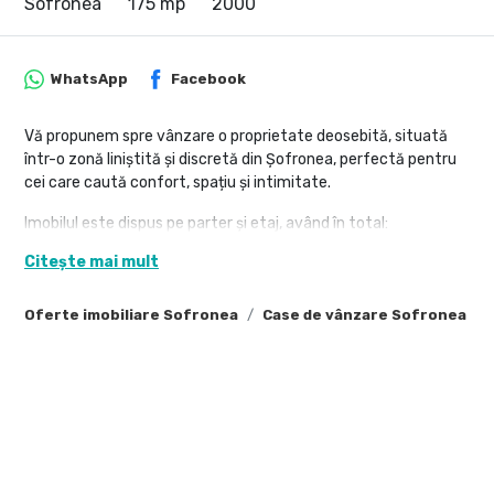
Sofronea
175 mp
2000
WhatsApp
Facebook
Vă propunem spre vânzare o proprietate deosebită, situată
într-o zonă liniștită și discretă din Șofronea, perfectă pentru
cei care caută confort, spațiu și intimitate.
Imobilul este dispus pe parter și etaj, având în total:
Citește mai mult
7 camere generoase, ideale pentru o familie numeroasă sau
pentru diverse activități
Oferte imobiliare Sofronea
Case de vânzare Sofronea
Suprafețe:
Suprafață utilă: 175 mp
Suprafață teren: 920 mp
Proprietatea este mobilată și utilată, fiind pregătită pentru
mutare imediată.