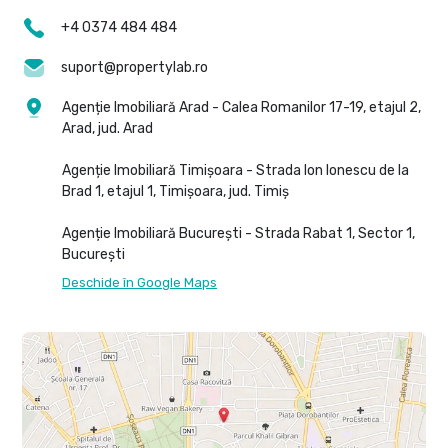
+4 0374 484 484
suport@propertylab.ro
Agenție Imobiliară Arad - Calea Romanilor 17-19, etajul 2,
Arad, jud. Arad
Agenție Imobiliară Timișoara - Strada Ion Ionescu de la
Brad 1, etajul 1, Timișoara, jud. Timiș
Agenție Imobiliară București - Strada Rabat 1, Sector 1,
București
Deschide în Google Maps