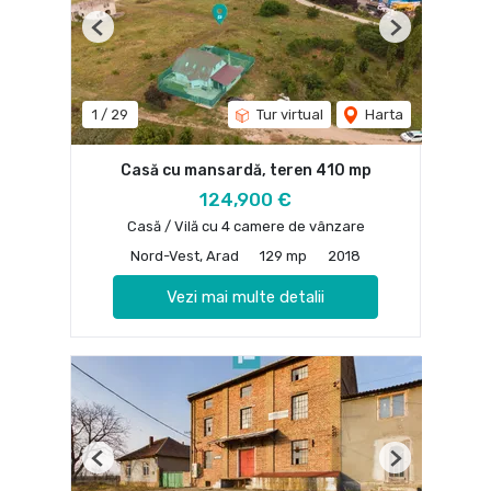
Previous
Next
1
/
29
Tur virtual
Harta
Casă cu mansardă, teren 410 mp
124,900 €
Casă / Vilă cu 4 camere de vânzare
Nord-Vest, Arad
129 mp
2018
Vezi mai multe detalii
Previous
Next