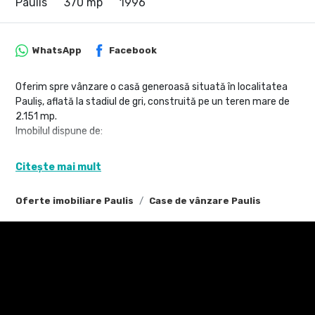
Paulis
370 mp
1996
WhatsApp
Facebook
Oferim spre vânzare o casă generoasă situată în localitatea
Pauliș, aflată la stadiul de gri, construită pe un teren mare de
2.151 mp.
Imobilul dispune de:
6 camere mari și luminoase
Citește mai mult
2 băi
bucătărie open-space
Oferte imobiliare Paulis
Case de vânzare Paulis
3 balcoane
Parter + etaj
Compartimentare practică și spații generoase
Casa oferă avantajul de a putea fi amenajată și finisată după
propriul gust și necesități, fiind o oportunitate excelentă
pentru cei care își doresc să personalizeze fiecare detaliu al
locuinței.