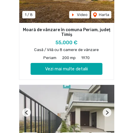
1
/
8
Video
Harta
Moară de vânzare în comuna Periam, județ
Timiș
55,000 €
Casă / Vilă cu 8 camere de vânzare
Periam
200 mp
1970
Vezi mai multe detalii
Previous
Next