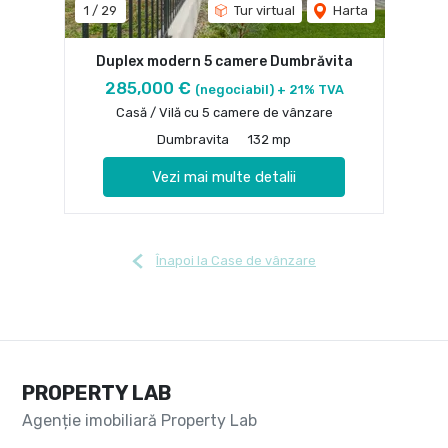
1
/
29
Tur virtual
Harta
Duplex modern 5 camere Dumbrăvita
285,000 €
(negociabil) + 21% TVA
Casă / Vilă cu 5 camere de vânzare
Dumbravita
132 mp
Vezi mai multe detalii
Înapoi la Case de vânzare
PROPERTY LAB