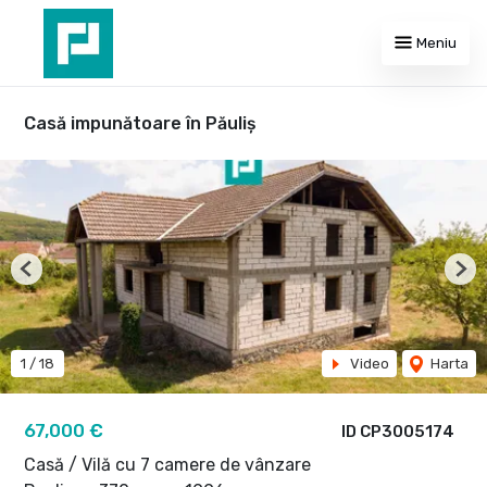
Meniu
Casă impunătoare în Păuliş
Previous
Nex
1
/
18
Video
Harta
67,000 €
ID CP3005174
Casă / Vilă cu 7 camere de vânzare