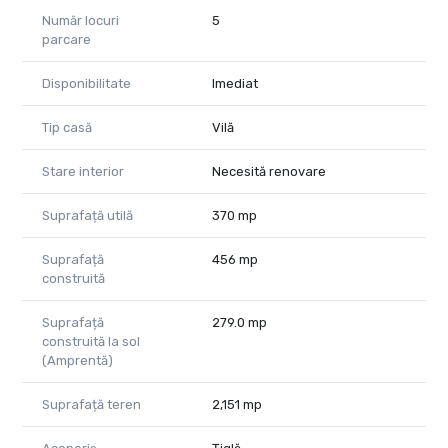
Număr locuri
5
parcare
Disponibilitate
Imediat
Tip casă
Vilă
Stare interior
Necesită renovare
Suprafață utilă
370 mp
Suprafață
456 mp
construită
Suprafață
279.0 mp
construită la sol
(Amprentă)
Suprafață teren
2,151 mp