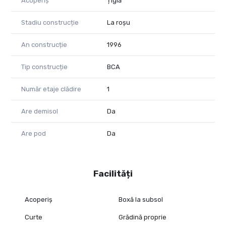
Acoperiș
Țiglă
Stadiu construcție
La roșu
An construcție
1996
Tip construcție
BCA
Număr etaje clădire
1
Are demisol
Da
Are pod
Da
Facilități
Acoperiș
Boxă la subsol
Curte
Grădină proprie