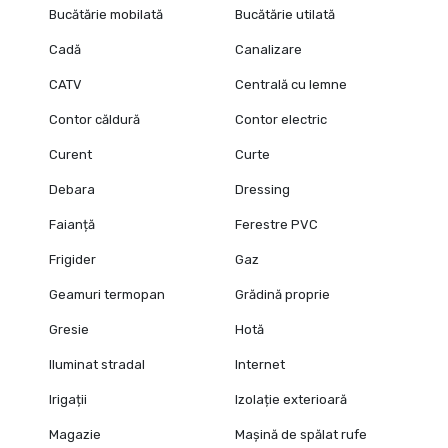
Bucătărie mobilată
Bucătărie utilată
Cadă
Canalizare
CATV
Centrală cu lemne
Contor căldură
Contor electric
Curent
Curte
Debara
Dressing
Faianță
Ferestre PVC
Frigider
Gaz
Geamuri termopan
Grădină proprie
Gresie
Hotă
Iluminat stradal
Internet
Irigații
Izolație exterioară
Magazie
Mașină de spălat rufe