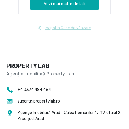
Vezi mai multe detalii
Înapoi la Case de vânzare
PROPERTY LAB
+4 0374 484 484
suport@propertylab.ro
Agenție Imobiliară Arad - Calea Romanilor 17-19, etajul 2,
Arad, jud. Arad