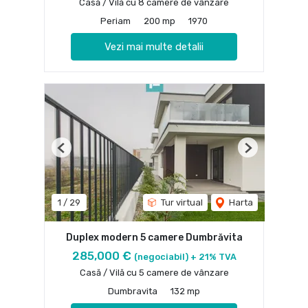
Casă / Vilă cu 8 camere de vânzare
Periam
200 mp
1970
Vezi mai multe detalii
Previous
Next
1
/
29
Tur virtual
Harta
Duplex modern 5 camere Dumbrăvita
285,000 €
(negociabil) + 21% TVA
Casă / Vilă cu 5 camere de vânzare
Dumbravita
132 mp