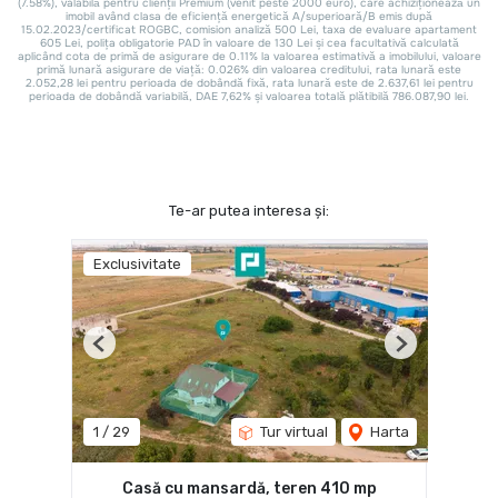
Te-ar putea interesa și:
Exclusivitate
Previous
Next
1
/
29
Tur virtual
Harta
Casă cu mansardă, teren 410 mp