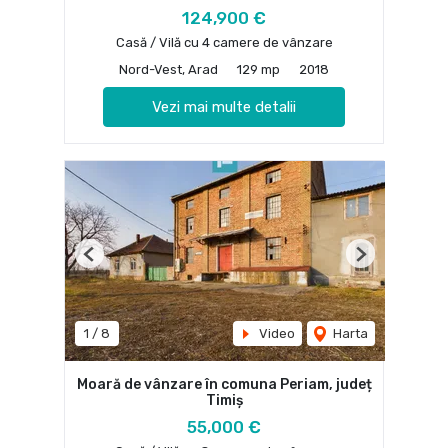
124,900 €
Casă / Vilă cu 4 camere de vânzare
Nord-Vest, Arad
129 mp
2018
Vezi mai multe detalii
Previous
Next
1
/
8
Video
Harta
Moară de vânzare în comuna Periam, județ
Timiș
55,000 €