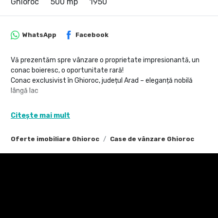
Ghioroc
500 mp
1950
WhatsApp
Facebook
Vă prezentăm spre vânzare o proprietate impresionantă, un
conac boieresc, o oportunitate rară!
Conac exclusivist în Ghioroc, județul Arad – eleganță nobilă
lângă lac
Într-un cadru natural deosebit, în Ghioroc, județul Arad, în
Citește mai mult
vecinătatea lacului și la poalele dealului, se află acest conac
impunător, amplasat pe un teren generos de 2.703 mp – o
Oferte imobiliare Ghioroc
Case de vânzare Ghioroc
proprietate rară, dedicată celor care apreciază luxul discret,
spațiul amplu și investițiile de valoare.
Descriere proprietate:
Construcția impresionează prin arhitectura elegantă și
prezența sa nobilă, oferind:
7 încăperi spațioase, luminoase și versatile