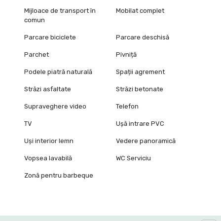
Mijloace de transport în
Mobilat complet
comun
Parcare biciclete
Parcare deschisă
Parchet
Pivniță
Podele piatră naturală
Spații agrement
Străzi asfaltate
Străzi betonate
Supraveghere video
Telefon
TV
Ușă intrare PVC
Uși interior lemn
Vedere panoramică
Vopsea lavabilă
WC Serviciu
Zonă pentru barbeque