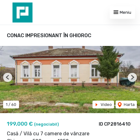
Meniu
CONAC IMPRESIONANT ÎN GHIOROC
Previous
Nex
1
/
60
Video
Harta
199,000 €
ID CP2816410
(negociabil)
Casă / Vilă cu 7 camere de vânzare