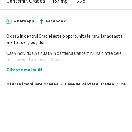
Cantemir, Oradea
137 mp
1996
WhatsApp
Facebook
O casă în centrul Oradiei este o oportunitate rară. Iar aceasta
are tot ce îți poți dori!
Casă individuală situată în cartierul Cantemir, una dintre cele
mai apreciate zone ale Oradiei
Suprafață utilă: 137 mp
Citește mai mult
Suprafață teren: 236 mp
Compartimentare
Oferte imobiliare Oradea
Case de vânzare Oradea
Case 
Parter:
Living generos
Bucătărie
Cămară
2 camere
Baie
Etaj: