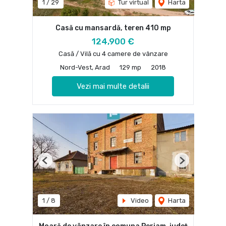
1
/
29
Tur virtual
Harta
Casă cu mansardă, teren 410 mp
124,900 €
Casă / Vilă cu 4 camere de vânzare
Nord-Vest, Arad
129 mp
2018
Vezi mai multe detalii
Previous
Next
1
/
8
Video
Harta