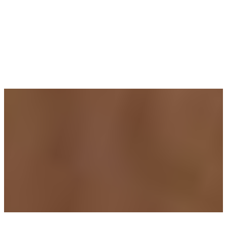
2 dormitoare spațioase
Baie
Balcon
Dotări și finisaje
Construcție din cărămidă
Centrală termică proprie
Apă, canalizare și energie electrică, gazul este in fata casei, se
poate face racordarea
Ferestre PVC cu geam termopan
Instalația de apă caldă înlocuită
Izolație exterioară cu polistiren de 8 cm
Izolație interioară cu polistiren de 2 cm
Mansardă izolată cu vată minerală de 15 cm
Jumătate din acoperiș renovată și acoperită cu țiglă nouă
Parter renovat și zugrăvit în urmă cu aproximativ 5 ani
Terasă acoperită, placată cu gresie
Spații auxiliare
Cameră auxiliară în curte care poate fi utilizata ca si birou
Beci amplasat sub camera auxiliară
Multiple spații de depozitare