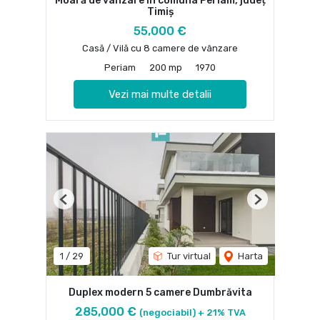
Moară de vânzare în comuna Periam, județ
Timiș
55,000 €
Casă / Vilă cu 8 camere de vânzare
Periam
200 mp
1970
Vezi mai multe detalii
Previous
Next
1
/
29
Tur virtual
Harta
Duplex modern 5 camere Dumbrăvita
285,000 €
(negociabil) + 21% TVA