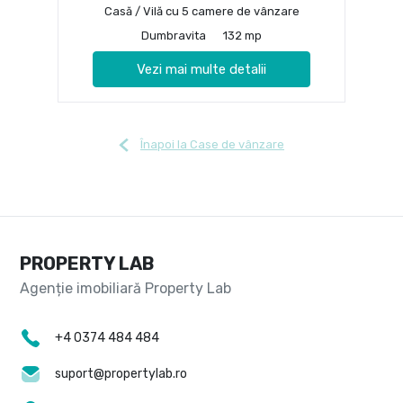
Casă / Vilă cu 5 camere de vânzare
Dumbravita
132 mp
Vezi mai multe detalii
Înapoi la Case de vânzare
PROPERTY LAB
+4 0374 484 484
suport@propertylab.ro