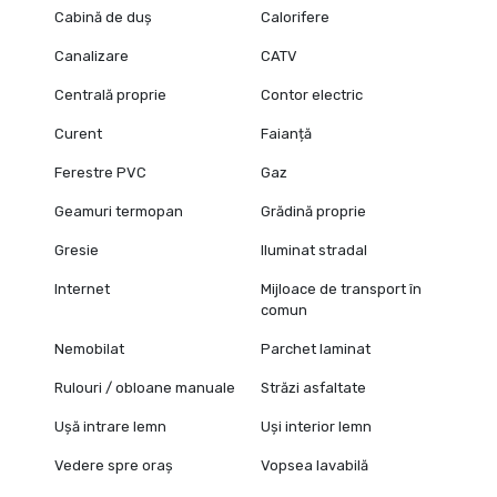
Cabină de duș
Calorifere
Canalizare
CATV
Centrală proprie
Contor electric
Curent
Faianță
Ferestre PVC
Gaz
Geamuri termopan
Grădină proprie
Gresie
Iluminat stradal
Internet
Mijloace de transport în
comun
Nemobilat
Parchet laminat
Rulouri / obloane manuale
Străzi asfaltate
Ușă intrare lemn
Uși interior lemn
Vedere spre oraș
Vopsea lavabilă