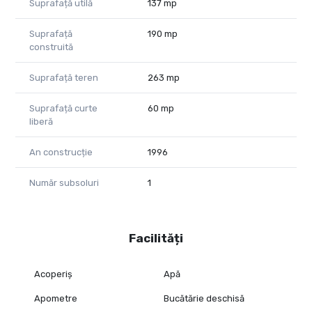
Suprafață utilă
137 mp
COD - CP3127668
Suprafață
190 mp
construită
Suprafață teren
263 mp
Suprafață curte
60 mp
liberă
An construcție
1996
Număr subsoluri
1
Facilități
Acoperiș
Apă
Apometre
Bucătărie deschisă