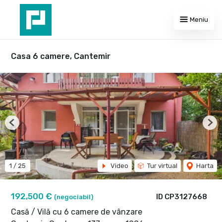
Meniu
Casa 6 camere, Cantemir
Previous
Nex
1
/
25
Video
Tur virtual
Harta
192,500 €
ID CP3127668
(negociabil)
Casă / Vilă cu 6 camere de vânzare