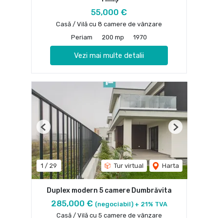
55,000 €
Casă / Vilă cu 8 camere de vânzare
Periam
200 mp
1970
Vezi mai multe detalii
Previous
Next
1
/
29
Tur virtual
Harta
Duplex modern 5 camere Dumbrăvita
285,000 €
(negociabil) + 21% TVA
Casă / Vilă cu 5 camere de vânzare