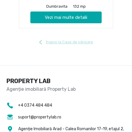
Dumbravita
132 mp
Vezi mai multe detalii
Înapoi la Case de vânzare
PROPERTY LAB
+4 0374 484 484
suport@propertylab.ro
Agenție Imobiliară Arad - Calea Romanilor 17-19, etajul 2,