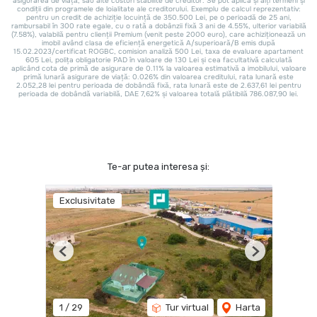
Te-ar putea interesa și:
Exclusivitate
Previous
Next
1
/
29
Tur virtual
Harta