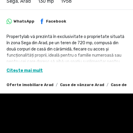
Sega, Arad
130 mp
1958
WhatsApp
Facebook
Propertylab vă prezintă în exclusivitate o proprietate situată
în zona Sega din Arad, pe un teren de 720 mp, compusă din
două corpuri de casă din cărămidă, fiecare cu acces și
funcționalități proprii, ideală pentru o familie numeroasă sau
pentru cei care doresc să aibă un spațiu suplimentar pentru
locuit sau pentru alte activități.
Citește mai mult
Corpul 1 - Finalizat în 1958:
Oferte imobiliare Arad
Case de vânzare Arad
Case de vâ
Suprafață construită: 100 mp
Compartimentare:
3 camere spațioase
Hol
Baie
Cămară
Construcție solidă din cărămidă, cu un design clasic, ce poate fi
reamenajată după preferințele noului proprietar.