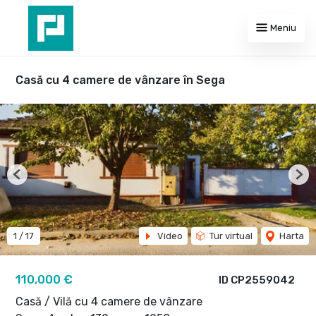
Meniu
Casă cu 4 camere de vânzare în Sega
Previous
Nex
1
/
17
Video
Tur virtual
Harta
110,000 €
ID CP2559042
Casă / Vilă cu 4 camere de vânzare