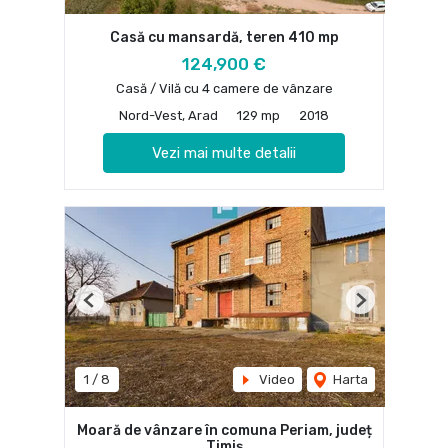
Casă cu mansardă, teren 410 mp
124,900 €
Casă / Vilă cu 4 camere de vânzare
Nord-Vest, Arad
129 mp
2018
Vezi mai multe detalii
Previous
Next
1
/
8
Video
Harta
Moară de vânzare în comuna Periam, județ
Timiș