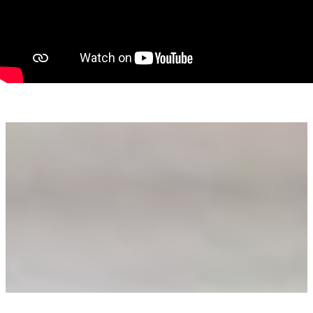
vizibilitatea ridicată și accesul direct din stradă, ideale pentru
un viitor sediu de firmă, birou sau locuință urbană;
potențialul de dezvoltare, într-o zonă în continuă creștere
imobiliară.
Suprafețe:
Suprafață utilă casă: 116 mp
Suprafață spațiu comercial: 23.19 mp
Suprafață teren: 184 mp
Încălzirea se realizează prin sobe, oferind flexibilitate pentru
modernizare în funcție de preferințele viitorului proprietar.
Curtea, deși compactă, completează spațiul printr-o zonă
exterioară funcțională și ușor de întreținut.
Această proprietate se adresează investitorilor care caută un
amplasament strategic, cu vizibilitate excelentă și potențial
de dezvoltare într-una dintre cele mai reprezentative artere
ale Bucureștiului.