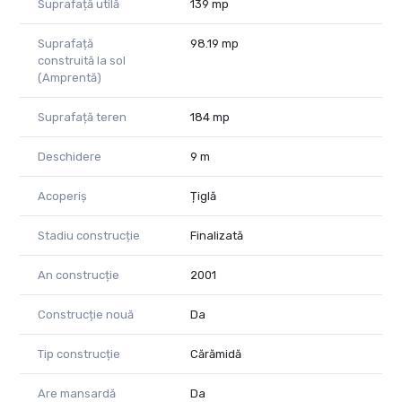
Suprafață utilă
139 mp
Suprafață
98.19 mp
construită la sol
(Amprentă)
Suprafață teren
184 mp
Deschidere
9 m
Acoperiș
Țiglă
Stadiu construcție
Finalizată
An construcție
2001
Construcție nouă
Da
Tip construcție
Cărămidă
Are mansardă
Da