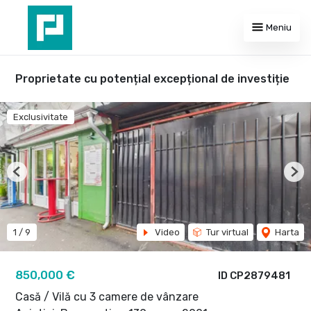
Meniu
Proprietate cu potențial excepțional de investiție
Exclusivitate
Previous
Nex
1
/
9
Video
Tur virtual
Harta
850,000 €
ID CP2879481
Casă / Vilă cu 3 camere de vânzare