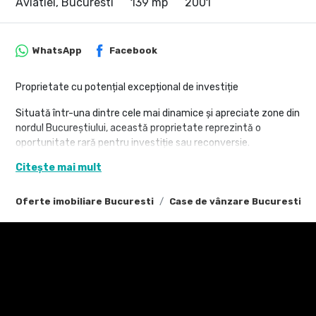
Aviatiei, Bucuresti
139 mp
2001
WhatsApp
Facebook
Proprietate cu potențial excepțional de investiție
Situată într-una dintre cele mai dinamice și apreciate zone din
nordul Bucureștiului, această proprietate reprezintă o
oportunitate rară pentru investiție sau reconversie.
Citește mai mult
Imobilul are o suprafață utilă de 116 mp, dispusă pe două
niveluri, și beneficiază de un mic spațiu comercial amplasat la
stradă, în prezent închiriat, generând astfel venit lunar
Oferte imobiliare Bucuresti
Case de vânzare Bucuresti
constant.
Deși construcția nu impresionează prin design, valoarea reală a
proprietății este dată de:
amplasarea excelentă, pe Șoseaua Pipera, la câteva minute
de Barbu Văcărescu, Floreasca, Herăstrău și Aviatorilor;