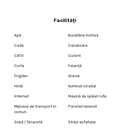
Facilități
Apă
Bucătărie închisă
Cadă
Canalizare
CATV
Curent
Curte
Faianță
Frigider
Gresie
Hotă
Iluminat stradal
Internet
Mașină de spălat rufe
Mijloace de transport în
Parchet laminat
comun
Sobă / Teracotă
Străzi asfaltate