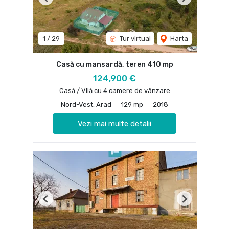
Previous
Next
1
/
29
Tur virtual
Harta
Casă cu mansardă, teren 410 mp
124,900 €
Casă / Vilă cu 4 camere de vânzare
Nord-Vest, Arad
129 mp
2018
Vezi mai multe detalii
Previous
Next