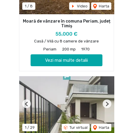
1
/
8
Video
Harta
Moară de vânzare în comuna Periam, județ
Timiș
55,000 €
Casă / Vilă cu 8 camere de vânzare
Periam
200 mp
1970
Vezi mai multe detalii
Previous
Next
1
/
29
Tur virtual
Harta