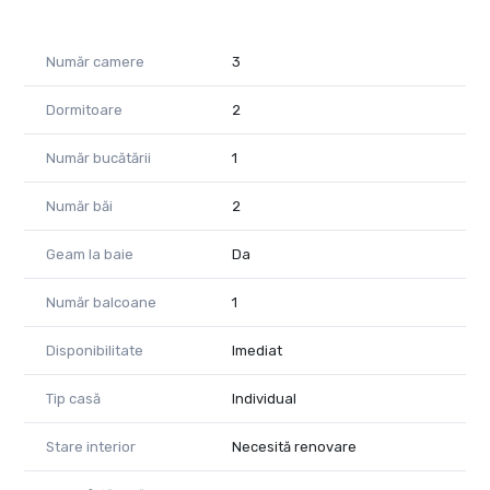
Pentru mai multe detalii sau pentru programarea unei
vizionări:
Număr camere
3
Emanuel Ghereben - Consultant imobiliar PropertyLab
0755814751
Dormitoare
2
emanuel.ghereben@propertylab.ro
CP2879481
Număr bucătării
1
Număr băi
2
Geam la baie
Da
Număr balcoane
1
Disponibilitate
Imediat
Tip casă
Individual
Stare interior
Necesită renovare