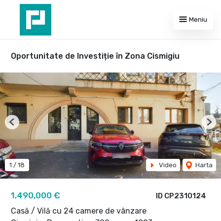
Meniu
Oportunitate de Investiție în Zona Cismigiu
Previous
Nex
1
/
18
Video
Harta
1,490,000 €
ID CP2310124
Casă / Vilă cu 24 camere de vânzare