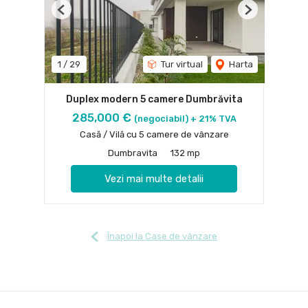
Previous
Next
1
/
29
Tur virtual
Harta
Duplex modern 5 camere Dumbrăvita
285,000 €
(negociabil) + 21% TVA
Casă / Vilă cu 5 camere de vânzare
Dumbravita
132 mp
Vezi mai multe detalii
Înapoi la Case de vânzare