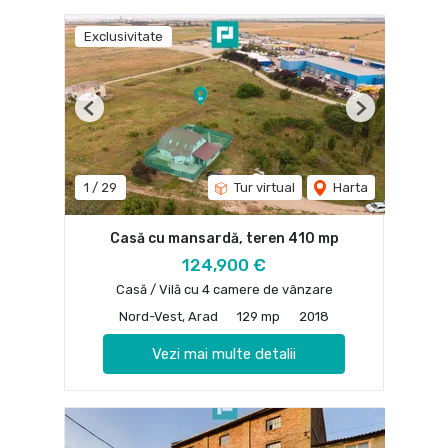
Exclusivitate
Previous
Next
1
/
29
Tur virtual
Harta
Casă cu mansardă, teren 410 mp
124,900 €
Casă / Vilă cu 4 camere de vânzare
Nord-Vest, Arad
129 mp
2018
Vezi mai multe detalii