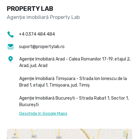
PROPERTY LAB
+4 0374 484 484
suport@propertylab.ro
Agenție Imobiliară Arad - Calea Romanilor 17-19, etajul 2,
Arad, jud. Arad
Agenție Imobiliară Timișoara - Strada Ion Ionescu de la
Brad 1, etajul 1, Timișoara, jud. Timiș
Agenție Imobiliară București - Strada Rabat 1, Sector 1,
București
Deschide în Google Maps