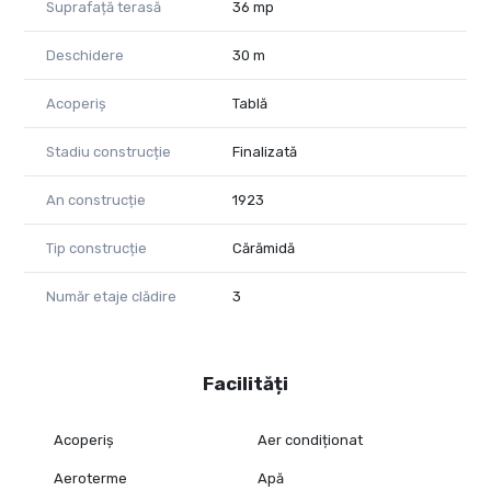
Suprafață terasă
36 mp
Deschidere
30 m
Acoperiș
Tablă
Stadiu construcție
Finalizată
An construcție
1923
Tip construcție
Cărămidă
Număr etaje clădire
3
Facilități
Acoperiș
Aer condiționat
Aeroterme
Apă