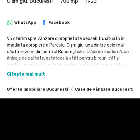
Cismigiu, Bucuresti
700 mp
1923
WhatsApp
Facebook
Vă oferim spre vânzare o proprietate deosebită, situată în
imediata apropiere a Parcului Cișmigiu, una dintre cele mai
căutate zone din centrul Bucureștiului. Clădirea modernă, cu
finisaje de calitate, este ideală atât pentru birouri, cât și
pentru locuințe, oferind un excelent potențial de investiție.
Citește mai mult
Detalii proprietate:
Tip imobil: Casă/Vilă
Oferte imobiliare Bucuresti
Case de vânzare Bucuresti
Suprafață utilă: 700 mp
Suprafață construită: 1,200 mp
Suprafață teren: 500 mp
Număr camere: 24 (8 dormitoare)
Băi: 10
Locuri de parcare: 12
An construcție: 1923, renovat modern în 2022
Etaje: 3