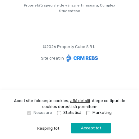
Proprietăți speciale de vânzare Timisoara, Complex
Studentesc
©
2026
Property Cube S.R.L.
Site creat în
Acest site folosește cookies,
află detalii
.
Alege ce tipuri de
cookies dorești să permitem:
Necesare
Statistică
Marketing
Accept tot
Resping tot
Sună acum
Solicită vizionare