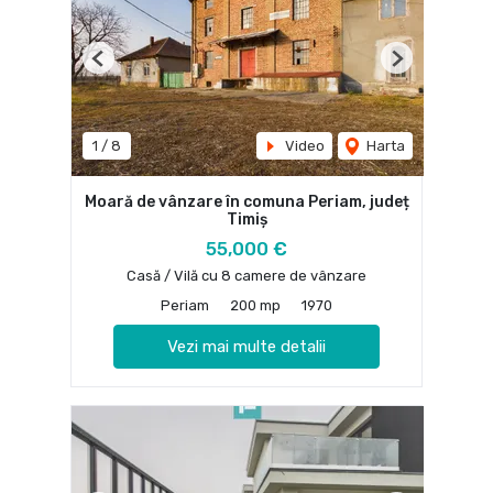
Previous
Next
1
/
8
Video
Harta
Moară de vânzare în comuna Periam, județ
Timiș
55,000 €
Casă / Vilă cu 8 camere de vânzare
Periam
200 mp
1970
Vezi mai multe detalii