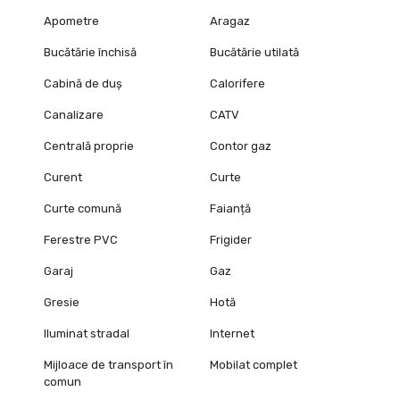
Apometre
Aragaz
Bucătărie închisă
Bucătărie utilată
Cabină de duș
Calorifere
Canalizare
CATV
Centrală proprie
Contor gaz
Curent
Curte
Curte comună
Faianță
Ferestre PVC
Frigider
Garaj
Gaz
Gresie
Hotă
Iluminat stradal
Internet
Mijloace de transport în
Mobilat complet
comun