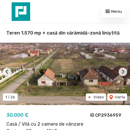
Meniu
Teren 1.570 mp + casă din cărămidă–zonă liniștită
Previous
Nex
1
/
26
Video
Harta
30,000 €
ID CP2936959
Casă / Vilă cu 2 camere de vânzare