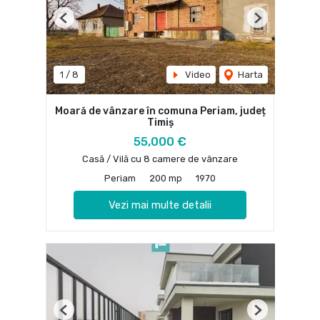
Previous
Next
1
/
8
Video
Harta
Moară de vânzare în comuna Periam, județ
Timiș
55,000 €
Casă / Vilă cu 8 camere de vânzare
Periam
200 mp
1970
Vezi mai multe detalii
Previous
Next