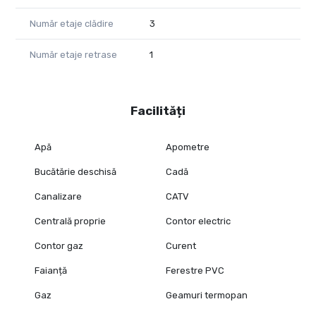
Număr etaje clădire
3
Număr etaje retrase
1
Facilități
Apă
Apometre
Bucătărie deschisă
Cadă
Canalizare
CATV
Centrală proprie
Contor electric
Contor gaz
Curent
Faianță
Ferestre PVC
Gaz
Geamuri termopan