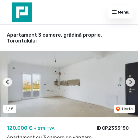
Meniu
Apartament 3 camere, grădină proprie,
Torontalului
Previous
Nex
1
/
5
Harta
120,000 €
ID CP2333150
+ 21% TVA
Apartament cu 3 camere de vânzare