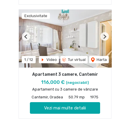
Exclusivitate
Previous
Next
1
/
12
Video
Tur virtual
Harta
Apartament 3 camere, Cantemir
116,000 €
(negociabil)
Apartament cu 3 camere de vânzare
Cantemir, Oradea
50.79 mp
1975
Vezi mai multe detalii