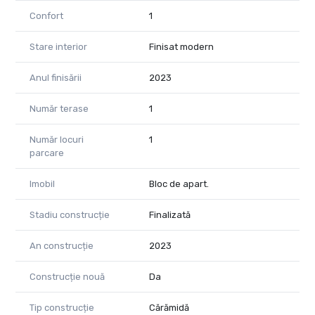
vizionări !
Confort
1
Marian Dobre - Consultant Imobiliar PropertyLab Timișoara
Stare interior
Finisat modern
Telefon: 0773 700 389
Mail: marian.dobre@propertylab.ro
Anul finisării
2023
Cod Proprietate: 2333150
Număr terase
1
Număr locuri
1
parcare
Imobil
Bloc de apart.
Stadiu construcție
Finalizată
An construcție
2023
Construcție nouă
Da
Tip construcție
Cărămidă