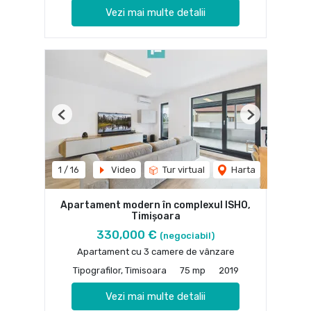
Vezi mai multe detalii
Previous
Next
1
/
16
Video
Tur virtual
Harta
Apartament modern în complexul ISHO,
Timișoara
330,000 €
(negociabil)
Apartament cu 3 camere de vânzare
Tipografilor, Timisoara
75 mp
2019
Vezi mai multe detalii