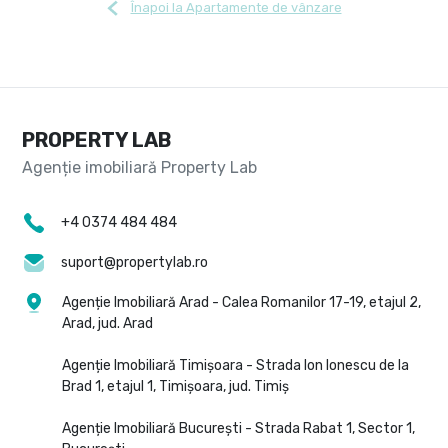
Înapoi la Apartamente de vânzare
PROPERTY LAB
+4 0374 484 484
suport@propertylab.ro
Agenție Imobiliară Arad - Calea Romanilor 17-19, etajul 2,
Arad, jud. Arad
Agenție Imobiliară Timișoara - Strada Ion Ionescu de la
Brad 1, etajul 1, Timișoara, jud. Timiș
Agenție Imobiliară București - Strada Rabat 1, Sector 1,