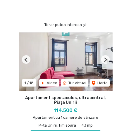
Te-ar putea interesa și:
Previous
Next
1
/
18
Video
Tur virtual
Harta
Apartament spectaculos, ultracentral,
Piața Unirii
114,500 €
Apartament cu 1 camere de vânzare
P-ta Unirii, Timisoara
43 mp