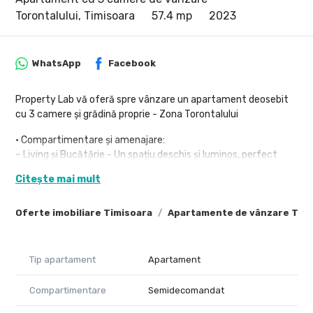
Torontalului, Timisoara
57.4 mp
2023
WhatsApp
Facebook
Property Lab vă oferă spre vânzare un apartament deosebit
cu 3 camere și grădină proprie - Zona Torontalului
• Compartimentare și amenajare:
~ Living și Bucătărie - Un spațiu deschis și luminos, perfect
pentru socializare și relaxare.
Citește mai mult
~ 2 dormitoare spațioase și luminoase, ambele cu ferestre
care permit luminii naturale să inunde încăperile.
Oferte imobiliare Timisoara
Apartamente de vânzare Tim
~ 1 Baie care va fi echipată cu cadă și finisată cu materiale de
calitate.
~ Unul dintre punctele forte ale acestui apartament este
grădina proprie, ideală pentru amenajarea unui loc de joacă
Tip apartament
Apartament
pentru copii, un colț verde pentru relaxare sau chiar pentru o
grădină urbană.
Compartimentare
Semidecomandat
• Detalii suplimentare: