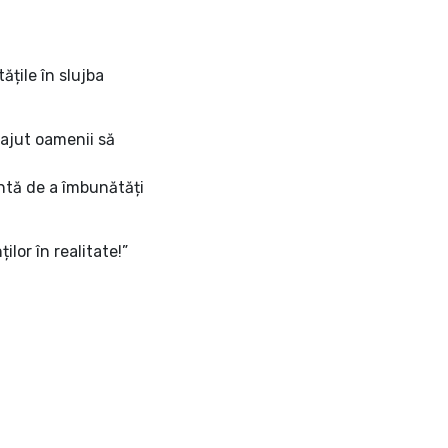
ățile în slujba
 ajut oamenii să
antă de a îmbunătăți
lor în realitate!”