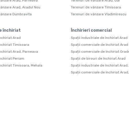
vânzare Arad, Parneava
Terenuri de vânzare Arad, Gai
vânzare Arad, Aradul Nou
Terenuri de vânzare Timisoara
 vânzare Dumbravita
Terenuri de vânzare Vladimirescu
e închiriat
Închirieri comercial
nchiriat Arad
Spații industriale de închiriat Arad
nchiriat Timisoara
Spații comerciale de închiriat Arad
închiriat Arad, Parneava
Spații comerciale de închiriat Orad
nchiriat Periam
Spații de birouri de închiriat Arad
închiriat Timisoara, Mehala
Spații industriale de închiriat Arad,
Spații comerciale de închiriat Arad,