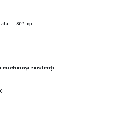
vita
807 mp
 cu chiriași existenți
00