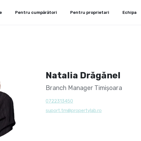
e
Pentru cumpărători
Pentru proprietari
Echipa
Natalia Drăgănel
Branch Manager Timișoara
0722313450
suport.tm@propertylab.ro