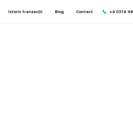
Istoric tranzacții
Blog
Contact
+4 0374 4