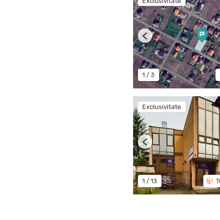
Exclusivitate
Previous
1
/
3
Exclusivitate
Previous
1
/
13
T