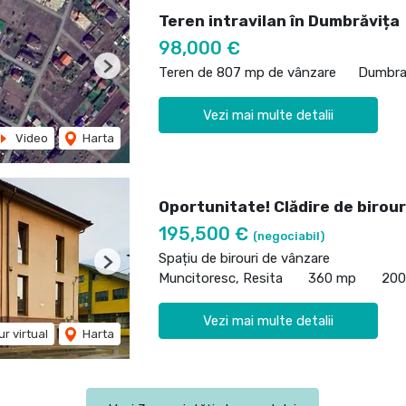
Teren intravilan în Dumbrăvița
98,000 €
Teren de 807 mp de vânzare
Dumbra
Next
Vezi mai multe detalii
Video
Harta
Oportunitate! Clădire de birouri
195,500 €
(negociabil)
Spațiu de birouri de vânzare
Next
Muncitoresc, Resita
360 mp
20
Vezi mai multe detalii
ur virtual
Harta