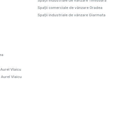
Spații industriale de vânzare Timisoara
Spații comerciale de vânzare Oradea
Spații industriale de vânzare Giarmata
ea
 Aurel Vlaicu
 Aurel Vlaicu