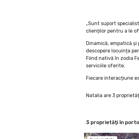
„Sunt suport specialist
clienților pentru a le 
Dinamică, empatică și p
descopere locuința per
Fiind nativă în zodia F
serviciile oferite.
Fiecare interacțiune es
Natalia are 3 proprietăț
3 proprietăți în porto