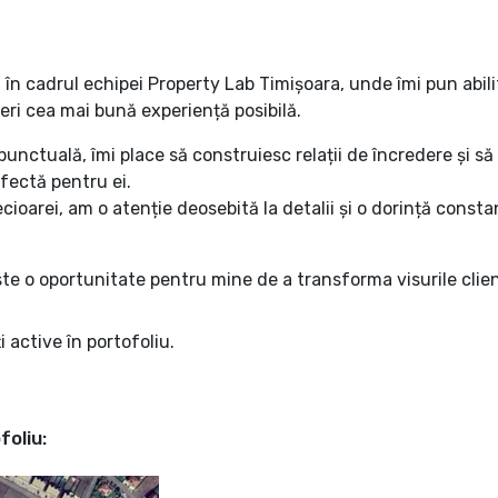
 în cadrul echipei Property Lab Timișoara, unde îmi pun abilit
oferi cea mai bună experiență posibilă.
unctuală, îmi place să construiesc relații de încredere și să
fectă pentru ei.
ecioarei, am o atenție deosebită la detalii și o dorință const
te o oportunitate pentru mine de a transforma visurile clienți
i active în portofoliu.
foliu: