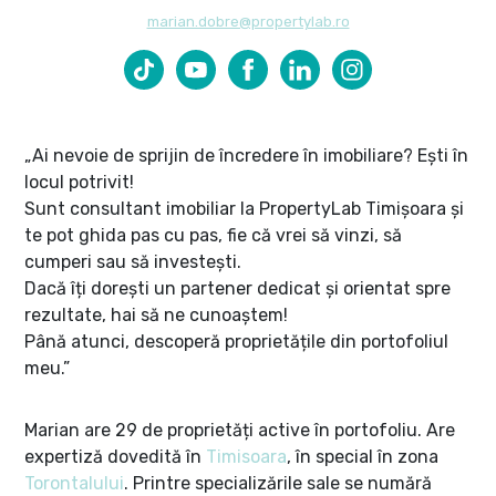
marian.dobre@propertylab.ro
Marian Dobre pe TikTok
Marian Dobre pe YouTube
Marian Dobre pe Facebook
Marian Dobre pe LinkedIn
Marian Dobre pe Ins
„Ai nevoie de sprijin de încredere în imobiliare? Ești în
locul potrivit!
Sunt consultant imobiliar la PropertyLab Timișoara și
te pot ghida pas cu pas, fie că vrei să vinzi, să
cumperi sau să investești.
Dacă îți dorești un partener dedicat și orientat spre
rezultate, hai să ne cunoaștem!
Până atunci, descoperă proprietățile din portofoliul
meu.”
Marian are 29 de proprietăți active în portofoliu. Are
expertiză dovedită în
Timisoara
, în special în zona
Torontalului
. Printre specializările sale se numără