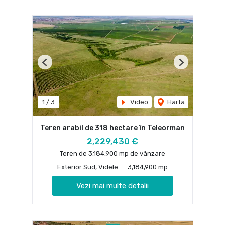
Previous
Next
1
/
3
Video
Harta
Teren arabil de 318 hectare în Teleorman
2,229,430 €
Teren de 3,184,900 mp de vânzare
Exterior Sud, Videle
3,184,900 mp
Vezi mai multe detalii