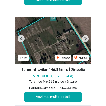
Vezi mai multe detalii
Previous
Next
1
/
16
Video
Harta
Teren intravilan 146.866 mp | Jimbolia
990,000 €
(negociabil)
Teren de 146,866 mp de vânzare
Periferie, Jimbolia
146,866 mp
Vezi mai multe detalii