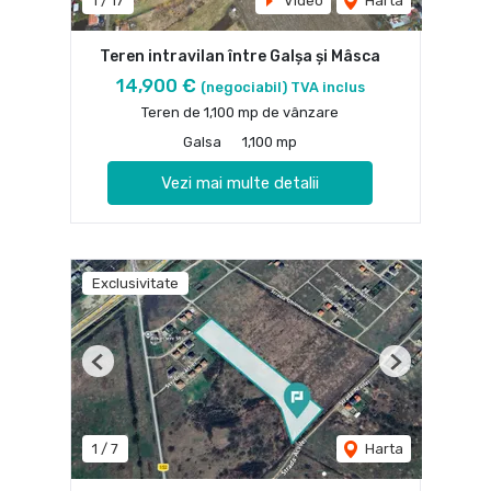
1
/
17
Video
Harta
Teren intravilan între Galșa și Mâsca
14,900 €
(negociabil) TVA inclus
Teren de 1,100 mp de vânzare
Galsa
1,100 mp
Vezi mai multe detalii
Exclusivitate
Previous
Next
1
/
7
Harta