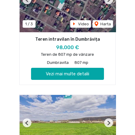
Previous
Next
1
/
3
Video
Harta
Teren intravilan în Dumbrăvița
98,000 €
Teren de 807 mp de vânzare
Dumbravita
807 mp
Vezi mai multe detalii
Previous
Next