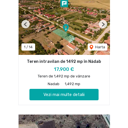
Previous
Next
1
/
14
Harta
Teren intravilan de 1492 mp în Nădab
17,900 €
Teren de 1,492 mp de vânzare
Nadab
1,492 mp
Vezi mai multe detalii