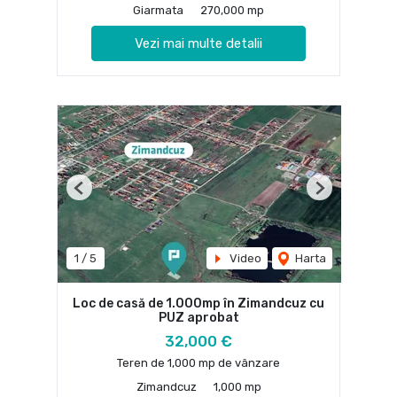
Giarmata
270,000 mp
Vezi mai multe detalii
Previous
Next
1
/
5
Video
Harta
Loc de casă de 1.000mp în Zimandcuz cu
PUZ aprobat
32,000 €
Teren de 1,000 mp de vânzare
Zimandcuz
1,000 mp