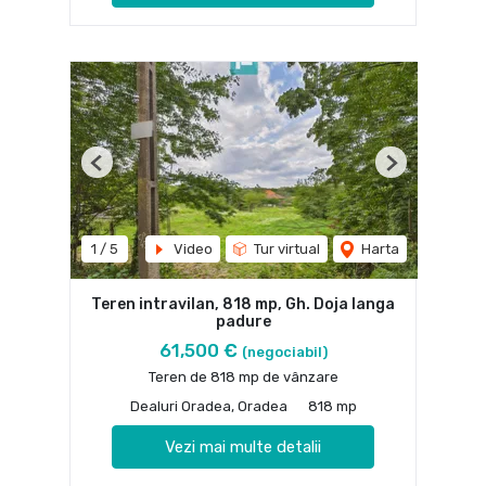
Previous
Next
1
/
5
Video
Tur virtual
Harta
Teren intravilan, 818 mp, Gh. Doja langa
padure
61,500 €
(negociabil)
Teren de 818 mp de vânzare
Dealuri Oradea, Oradea
818 mp
Vezi mai multe detalii