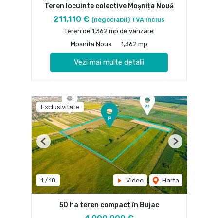
Teren locuinte colective Moșnița Nouă
211,110 €
(negociabil) TVA inclus
Teren de 1,362 mp de vânzare
Mosnita Noua
1,362 mp
Vezi mai multe detalii
Exclusivitate
Previous
Next
1
/
10
Video
Harta
50 ha teren compact în Bujac
4,900,000 €