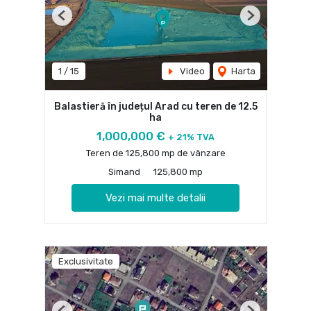
Previous
Next
1
/
15
Video
Harta
Balastieră în județul Arad cu teren de 12.5
ha
1,000,000 €
+ 21% TVA
Teren de 125,800 mp de vânzare
Simand
125,800 mp
Vezi mai multe detalii
Exclusivitate