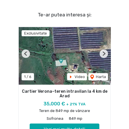
Te-ar putea interesa și:
Exclusivitate
Previous
Next
1
/
6
Video
Harta
Cartier Verona–teren intravilan la 4 km de
Arad
35,000 €
+ 21% TVA
Teren de 849 mp de vânzare
Sofronea
849 mp