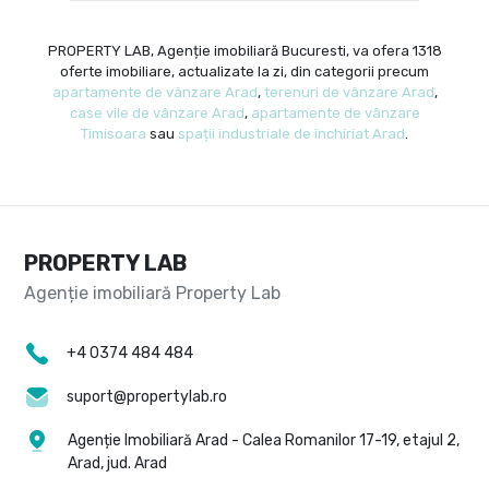
PROPERTY LAB, Agenție imobiliară Bucuresti, va ofera 1318
oferte imobiliare, actualizate la zi, din categorii precum
apartamente de vânzare Arad
,
terenuri de vânzare Arad
,
case vile de vânzare Arad
,
apartamente de vânzare
Timisoara
sau
spații industriale de închiriat Arad
.
PROPERTY LAB
+4 0374 484 484
suport@propertylab.ro
Agenție Imobiliară Arad - Calea Romanilor 17-19, etajul 2,
Arad, jud. Arad