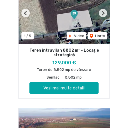
Previous
Next
1
/
5
Video
Harta
Teren intravilan 8802 m² – Locație
strategică
129,000 €
Teren de 8,802 mp de vânzare
Semlac
8,802 mp
Vezi mai multe detalii