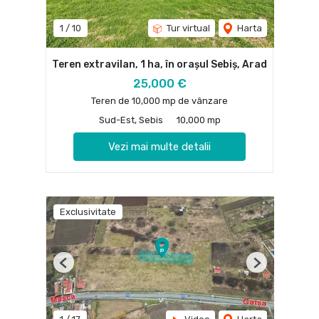
1
/
10
Tur virtual
Harta
Teren extravilan, 1 ha, în orașul Sebiș, Arad
25,000 €
Teren de 10,000 mp de vânzare
Sud-Est, Sebis
10,000 mp
Vezi mai multe detalii
Exclusivitate
Previous
Next