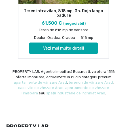
Teren intravilan, 818 mp, Gh. Doja langa
padure
61,500 €
(negociabil)
Teren de 818 mp de vânzare
Dealuri Oradea, Oradea
818 mp
Vezi mai multe detalii
PROPERTY LAB, Agenție imobiliară Bucuresti, va ofera 1318
oferte imobiliare, actualizate la zi, din categorii precum
apartamente de vânzare Arad
,
terenuri de vânzare Arad
,
case vile de vânzare Arad
,
apartamente de vânzare
Timisoara
sau
spații industriale de închiriat Arad
.
PROPERTY LAB