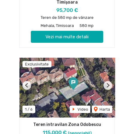
Timișoara
95,700 €
Teren de 580 mp de vânzare
Mehala, Timisoara
580 mp
Vezi mai multe detalii
Exclusivitate
Previous
Next
1
/
6
Video
Harta
Teren intravilan Zona Odobescu
115,000 €
(negociabil)