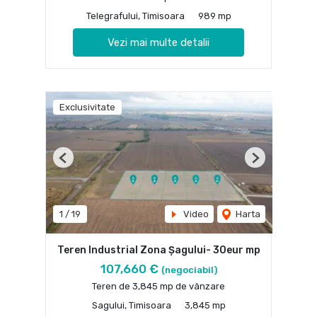
Telegrafului, Timisoara
989 mp
Vezi mai multe detalii
Exclusivitate
Previous
Next
1
/
19
Video
Harta
Teren Industrial Zona Șagului- 30eur mp
107,660 €
(negociabil)
Teren de 3,845 mp de vânzare
Sagului, Timisoara
3,845 mp