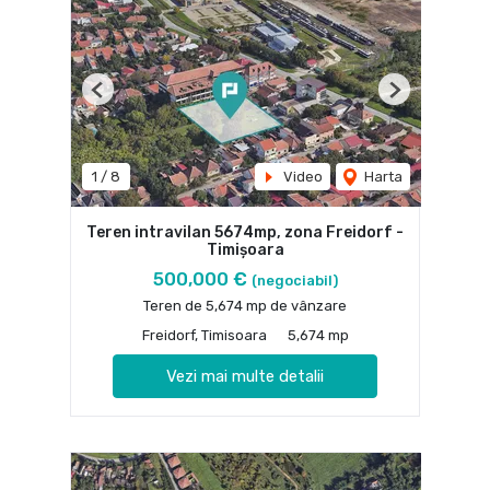
Previous
Next
1
/
8
Video
Harta
Teren intravilan 5674mp, zona Freidorf -
Timișoara
500,000 €
(negociabil)
Teren de 5,674 mp de vânzare
Freidorf, Timisoara
5,674 mp
Vezi mai multe detalii