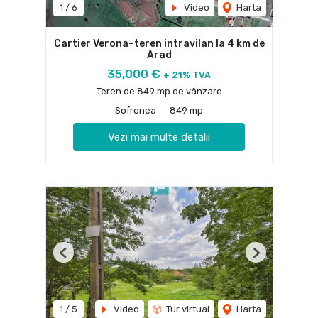
1
/
6
Video
Harta
Cartier Verona–teren intravilan la 4 km de
Arad
35,000 €
+ 21% TVA
Teren de 849 mp de vânzare
Sofronea
849 mp
Vezi mai multe detalii
Previous
Next
1
/
5
Video
Tur virtual
Harta