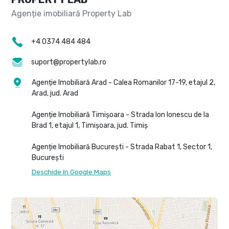
+4 0374 484 484
suport@propertylab.ro
Agenție Imobiliară Arad - Calea Romanilor 17-19, etajul 2,
Arad, jud. Arad
Agenție Imobiliară Timișoara - Strada Ion Ionescu de la
Brad 1, etajul 1, Timișoara, jud. Timiș
Agenție Imobiliară București - Strada Rabat 1, Sector 1,
București
Deschide în Google Maps