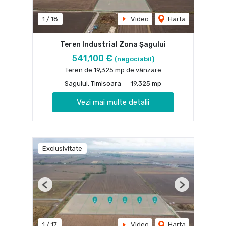
1
/
18
Video
Harta
Teren Industrial Zona Șagului
541,100 €
(negociabil)
Teren de 19,325 mp de vânzare
Sagului, Timisoara
19,325 mp
Vezi mai multe detalii
Exclusivitate
Previous
Next
1
/
17
Video
Harta