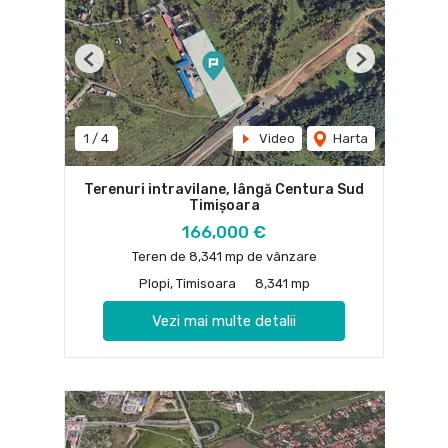
Previous
Next
1
/
4
Video
Harta
Terenuri intravilane, lângă Centura Sud
Timișoara
166,000 €
Teren de 8,341 mp de vânzare
Plopi, Timisoara
8,341 mp
Vezi mai multe detalii