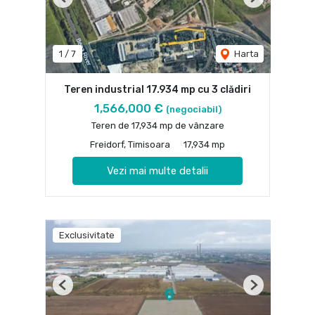
Previous
Next
1
/
7
Harta
Teren industrial 17.934 mp cu 3 clădiri
1,566,000 €
(negociabil)
Teren de 17,934 mp de vânzare
Freidorf, Timisoara
17,934 mp
Vezi mai multe detalii
Exclusivitate
Previous
Next