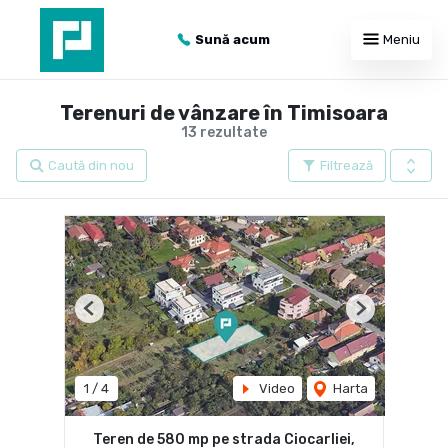
Sună acum
Meniu
Terenuri de vânzare în Timisoara
13 rezultate
Caută din nou
Filtrează
Previous
Next
1
/
4
Video
Harta
Teren de 580 mp pe strada Ciocarliei,