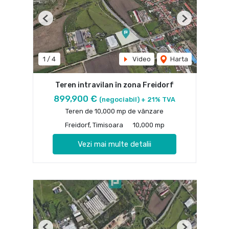
Previous
Next
1
/
4
Video
Harta
Teren intravilan în zona Freidorf
899,900 €
(negociabil) + 21% TVA
Teren de 10,000 mp de vânzare
Freidorf, Timisoara
10,000 mp
Vezi mai multe detalii