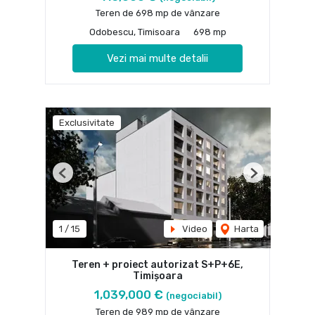
Teren de 698 mp de vânzare
Odobescu, Timisoara
698 mp
Vezi mai multe detalii
Exclusivitate
Previous
Next
1
/
15
Video
Harta
Teren + proiect autorizat S+P+6E,
Timișoara
1,039,000 €
(negociabil)
Teren de 989 mp de vânzare