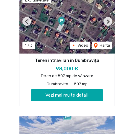
Exclusivitate
Previous
Next
1
/
3
Video
Harta
Teren intravilan în Dumbrăvița
98,000 €
Teren de 807 mp de vânzare
Dumbravita
807 mp
Vezi mai multe detalii