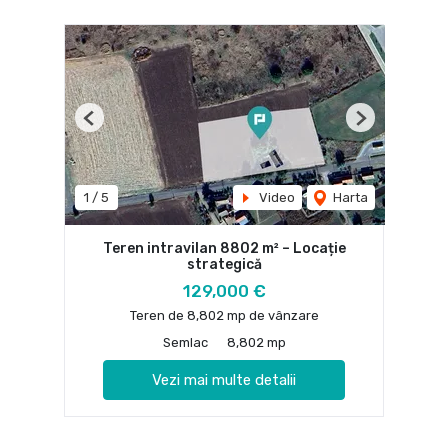
Previous
Next
1
/
5
Video
Harta
Teren intravilan 8802 m² – Locație
strategică
129,000 €
Teren de 8,802 mp de vânzare
Semlac
8,802 mp
Vezi mai multe detalii