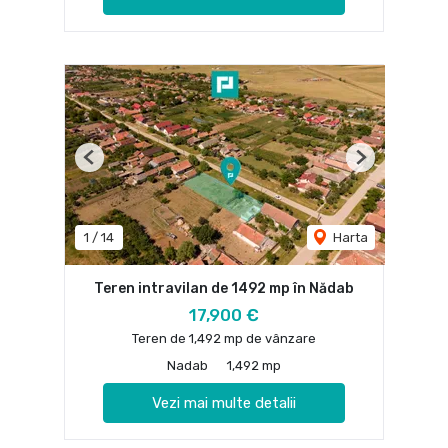
Previous
Next
1
/
14
Harta
Teren intravilan de 1492 mp în Nădab
17,900 €
Teren de 1,492 mp de vânzare
Nadab
1,492 mp
Vezi mai multe detalii