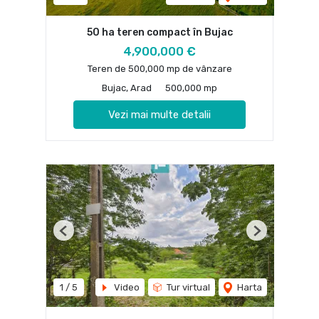
50 ha teren compact în Bujac
4,900,000 €
Teren de 500,000 mp de vânzare
Bujac, Arad
500,000 mp
Vezi mai multe detalii
Previous
Next
1
/
5
Video
Tur virtual
Harta