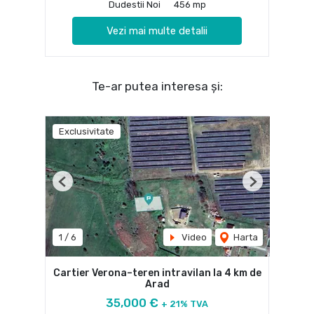
Dudestii Noi
456 mp
Vezi mai multe detalii
Te-ar putea interesa și:
Exclusivitate
Previous
Next
1
/
6
Video
Harta
Cartier Verona–teren intravilan la 4 km de
Arad
35,000 €
+ 21% TVA