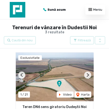
Sună acum
Meniu
Terenuri de vânzare în Dudestii Noi
3 rezultate
Caută din nou
Filtrează
Exclusivitate
Previous
Next
1
/
21
Video
Harta
Teren DN6 sens giratoriu Dudeștii Noi