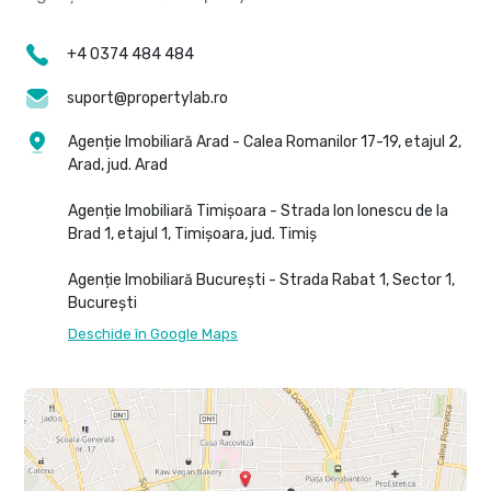
+4 0374 484 484
suport@propertylab.ro
Agenție Imobiliară Arad - Calea Romanilor 17-19, etajul 2,
Arad, jud. Arad
Agenție Imobiliară Timișoara - Strada Ion Ionescu de la
Brad 1, etajul 1, Timișoara, jud. Timiș
Agenție Imobiliară București - Strada Rabat 1, Sector 1,
București
Deschide în Google Maps