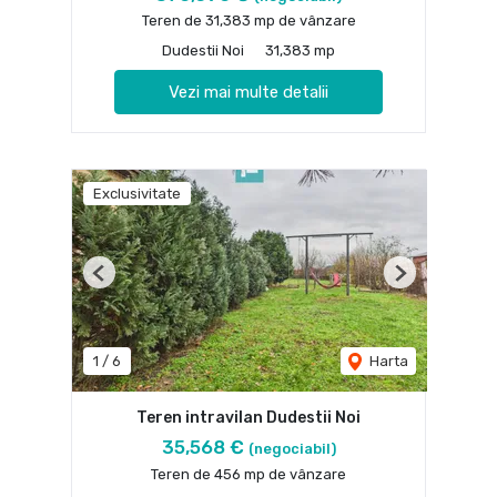
Teren de 31,383 mp de vânzare
Dudestii Noi
31,383 mp
Vezi mai multe detalii
Exclusivitate
Previous
Next
1
/
6
Harta
Teren intravilan Dudestii Noi
35,568 €
(negociabil)
Teren de 456 mp de vânzare