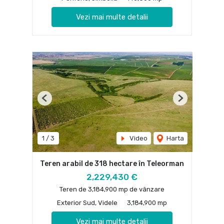
Vezi mai multe detalii
Previous
Next
1
/
3
Video
Harta
Teren arabil de 318 hectare în Teleorman
2,229,430 €
Teren de 3,184,900 mp de vânzare
Exterior Sud, Videle
3,184,900 mp
Vezi mai multe detalii