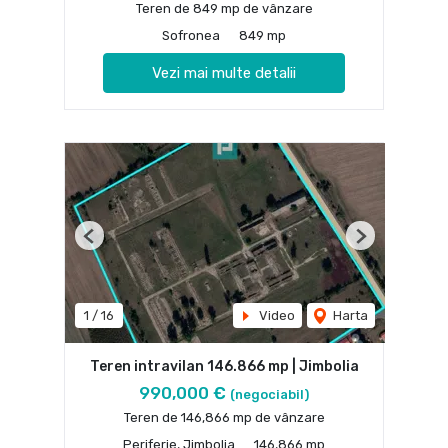
Teren de 849 mp de vânzare
Sofronea
849 mp
Vezi mai multe detalii
Previous
Next
1
/
16
Video
Harta
Teren intravilan 146.866 mp | Jimbolia
990,000 €
(negociabil)
Teren de 146,866 mp de vânzare
Periferie, Jimbolia
146,866 mp