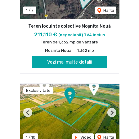
1
/
7
Harta
Teren locuinte colective Moșnița Nouă
211,110 €
(negociabil) TVA inclus
Teren de 1,362 mp de vânzare
Mosnita Noua
1,362 mp
Vezi mai multe detalii
Exclusivitate
Previous
Next
1
/
10
Video
Harta