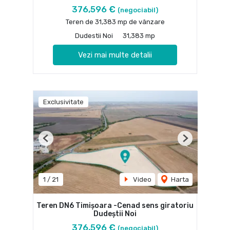
376,596 €
(negociabil)
Teren de 31,383 mp de vânzare
Dudestii Noi
31,383 mp
Vezi mai multe detalii
Exclusivitate
Previous
Next
1
/
21
Video
Harta
Teren DN6 Timișoara -Cenad sens giratoriu
Dudeștii Noi
376,596 €
(negociabil)