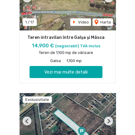
Previous
Next
1
/
17
Video
Harta
Teren intravilan între Galșa și Mâsca
14,900 €
(negociabil) TVA inclus
Teren de 1,100 mp de vânzare
Galsa
1,100 mp
Vezi mai multe detalii
Exclusivitate
Previous
Next