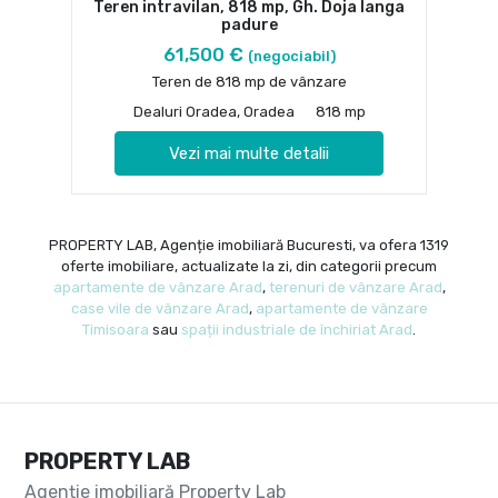
Teren intravilan, 818 mp, Gh. Doja langa
padure
61,500 €
(negociabil)
Teren de 818 mp de vânzare
Dealuri Oradea, Oradea
818 mp
Vezi mai multe detalii
PROPERTY LAB, Agenție imobiliară Bucuresti, va ofera 1319
oferte imobiliare, actualizate la zi, din categorii precum
apartamente de vânzare Arad
,
terenuri de vânzare Arad
,
case vile de vânzare Arad
,
apartamente de vânzare
Timisoara
sau
spații industriale de închiriat Arad
.
PROPERTY LAB