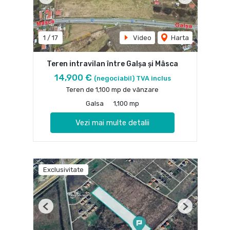
Previous
Next
1
/
17
Video
Harta
Teren intravilan între Galșa și Mâsca
14,900 €
(negociabil) TVA inclus
Teren de 1,100 mp de vânzare
Galsa
1,100 mp
Vezi mai multe detalii
Exclusivitate
Previous
Next