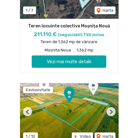
1
/
7
Harta
Teren locuinte colective Moșnița Nouă
211,110 €
(negociabil) TVA inclus
Teren de 1,362 mp de vânzare
Mosnita Noua
1,362 mp
Vezi mai multe detalii
Exclusivitate
Previous
Next
1
/
10
Video
Harta