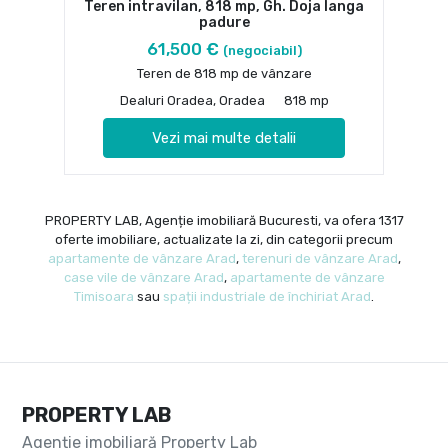
Teren intravilan, 818 mp, Gh. Doja langa
padure
61,500 €
(negociabil)
Teren de 818 mp de vânzare
Dealuri Oradea, Oradea
818 mp
Vezi mai multe detalii
PROPERTY LAB, Agenție imobiliară Bucuresti, va ofera 1317
oferte imobiliare, actualizate la zi, din categorii precum
apartamente de vânzare Arad
,
terenuri de vânzare Arad
,
case vile de vânzare Arad
,
apartamente de vânzare
Timisoara
sau
spații industriale de închiriat Arad
.
PROPERTY LAB