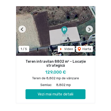
Previous
Next
1
/
5
Video
Harta
Teren intravilan 8802 m² – Locație
strategică
129,000 €
Teren de 8,802 mp de vânzare
Semlac
8,802 mp
Vezi mai multe detalii