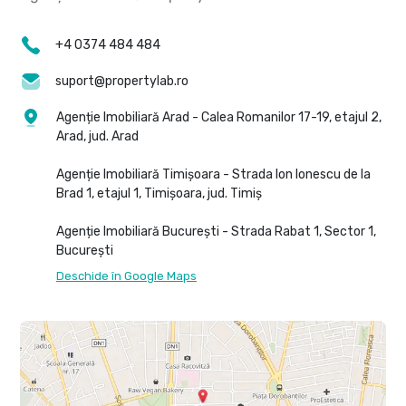
+4 0374 484 484
suport@propertylab.ro
Agenție Imobiliară Arad - Calea Romanilor 17-19, etajul 2,
Arad, jud. Arad
Agenție Imobiliară Timișoara - Strada Ion Ionescu de la
Brad 1, etajul 1, Timișoara, jud. Timiș
Agenție Imobiliară București - Strada Rabat 1, Sector 1,
București
Deschide în Google Maps