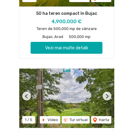
50 ha teren compact în Bujac
4,900,000 €
Teren de 500,000 mp de vânzare
Bujac, Arad
500,000 mp
Vezi mai multe detalii
Previous
Next
1
/
5
Video
Tur virtual
Harta