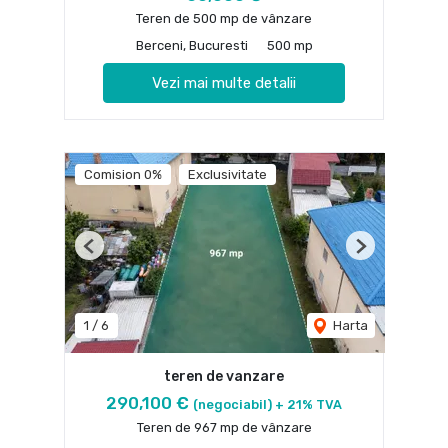
Teren de 500 mp de vânzare
Berceni, Bucuresti
500 mp
Vezi mai multe detalii
Comision 0%
Exclusivitate
Previous
Next
1
/
6
Harta
teren de vanzare
290,100 €
(negociabil) + 21% TVA
Teren de 967 mp de vânzare