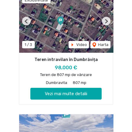
Exclusivitate
Previous
Next
1
/
3
Video
Harta
Teren intravilan în Dumbrăvița
98,000 €
Teren de 807 mp de vânzare
Dumbravita
807 mp
Vezi mai multe detalii