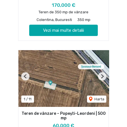
170,000 €
Teren de 350 mp de vânzare
Colentina, Bucuresti
350 mp
Vezi mai multe detalii
Previous
Next
1
/
11
Harta
Teren de vânzare – Popești-Leordeni | 500
mp
60,000 €