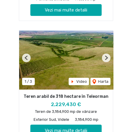
Vezi mai multe detalii
Previous
Next
1
/
3
Video
Harta
Teren arabil de 318 hectare în Teleorman
2,229,430 €
Teren de 3,184,900 mp de vânzare
Exterior Sud, Videle
3,184,900 mp
Vezi mai multe detalii