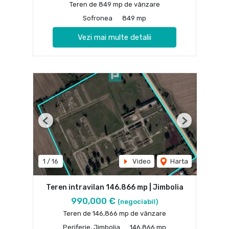
Teren de 849 mp de vânzare
Sofronea
849 mp
Vezi mai multe detalii
Previous
Next
1
/
16
Video
Harta
Teren intravilan 146.866 mp | Jimbolia
990,000 €
(negociabil)
Teren de 146,866 mp de vânzare
Periferie, Jimbolia
146,866 mp