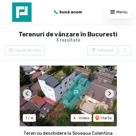
Sună acum
Meniu
Terenuri de vânzare în Bucuresti
3 rezultate
Caută din nou
Filtrează
Previous
Next
1
/
4
Video
Harta
Teren cu deschidere la Soseaua Colentina