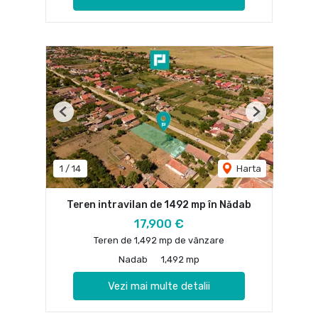
Previous
Next
1
/
14
Harta
Teren intravilan de 1492 mp în Nădab
17,900 €
Teren de 1,492 mp de vânzare
Nadab
1,492 mp
Vezi mai multe detalii