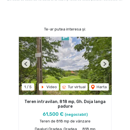
Te-ar putea interesa și:
Previous
Next
1
/
5
Video
Tur virtual
Harta
Teren intravilan, 818 mp, Gh. Doja langa
padure
61,500 €
(negociabil)
Teren de 818 mp de vânzare
Dealuri Oradea, Oradea
818 mp