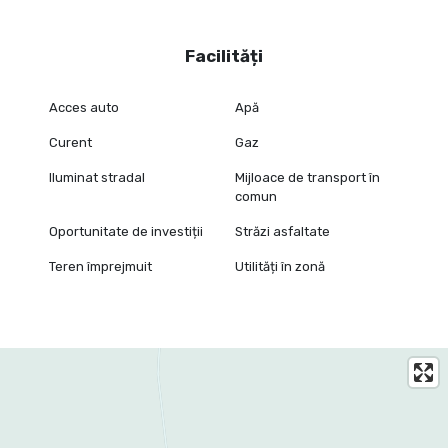
Facilități
Acces auto
Apă
Curent
Gaz
Iluminat stradal
Mijloace de transport în
comun
Oportunitate de investiții
Străzi asfaltate
Teren împrejmuit
Utilități în zonă