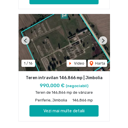
Previous
Next
1
/
16
Video
Harta
Teren intravilan 146.866 mp | Jimbolia
990,000 €
(negociabil)
Teren de 146,866 mp de vânzare
Periferie, Jimbolia
146,866 mp
Vezi mai multe detalii