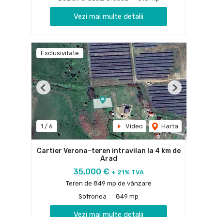
Vezi mai multe detalii
Exclusivitate
Previous
Next
1
/
6
Video
Harta
Cartier Verona–teren intravilan la 4 km de
Arad
35,000 €
+ 21% TVA
Teren de 849 mp de vânzare
Sofronea
849 mp
Vezi mai multe detalii