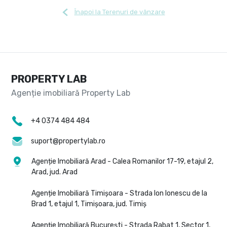
Înapoi la Terenuri de vânzare
PROPERTY LAB
+4 0374 484 484
suport@propertylab.ro
Agenție Imobiliară Arad - Calea Romanilor 17-19, etajul 2,
Arad, jud. Arad
Agenție Imobiliară Timișoara - Strada Ion Ionescu de la
Brad 1, etajul 1, Timișoara, jud. Timiș
Agenție Imobiliară București - Strada Rabat 1, Sector 1,