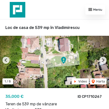
Meniu
Loc de casa de 539 mp în Vladimirescu
Previous
Nex
1
/
8
Video
Harta
35,000 €
ID CP1710267
Teren de 539 mp de vânzare