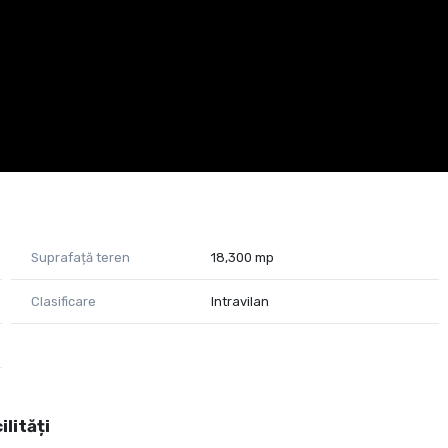
Suprafață teren
18,300 mp
Clasificare
Intravilan
ilități