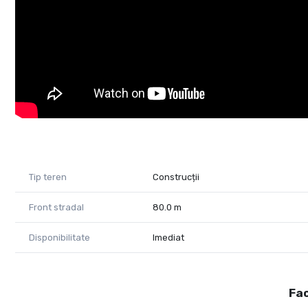
Cod proprietate 1783087
Tip teren
Construcții
Front stradal
80.0 m
Disponibilitate
Imediat
Fac