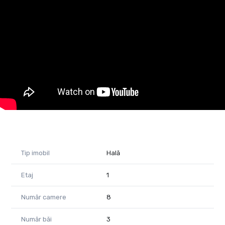
- curent trifazic
- băi amenajate
- încălzire prin suflante pe tubulatură
- parcare amenajată
Imobilul dispune totodată de un depozit anexat halei, acesta
având o suprafață de 300 mp.
Cauți o hală unde să îți desfășori activitatea comercială?
Noi avem soluția!
Sună și programează o vizionare.
Raluca Marinescu Consultant imobiliar PropertyLAB
Telefon: 0755 083 764
E-mail: raluca.marinescu@propertylab.ro
Cod proprietate 1628318
Tip imobil
Hală
Etaj
1
Număr camere
8
Număr băi
3