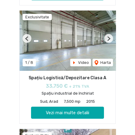
Exclusivitate
Previous
Next
1
/
8
Video
Harta
Spațiu Logistică/Depozitare Clasa A
33,750 €
+ 21% TVA
Spațiu industrial de închiriat
Sud, Arad
7,500 mp
2015
Vezi mai multe detalii