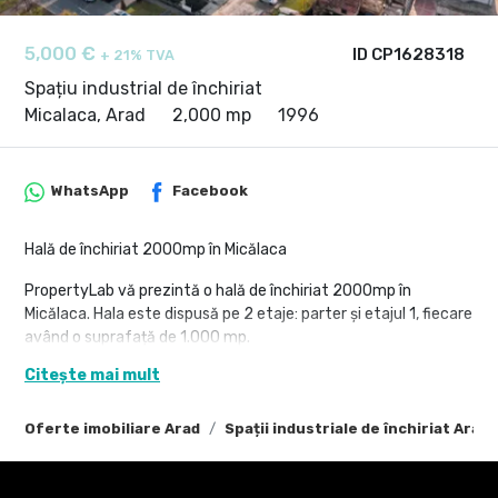
5,000 €
ID CP1628318
+ 21% TVA
Spațiu industrial de închiriat
Micalaca, Arad
2,000 mp
1996
WhatsApp
Facebook
Hală de închiriat 2000mp în Micălaca
PropertyLab vă prezintă o hală de închiriat 2000mp în
Micălaca. Hala este dispusă pe 2 etaje: parter și etajul 1, fiecare
având o suprafață de 1.000 mp.
Terenul total este de 2.340 mp și dispune de acces auto și TIR.
Citește mai mult
Caracteristici hală:
- înălțimea este de 4m la ambele etaje
Oferte imobiliare Arad
Spații industriale de închiriat Arad
- apă
- gaz
- canalizare