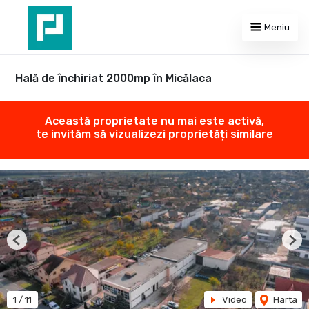
Meniu
Hală de închiriat 2000mp în Micălaca
Această proprietate nu mai este activă,
te invităm să vizualizezi proprietăți similare
Previous
Nex
1
/
11
Video
Harta