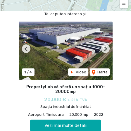
Te-ar putea interesa și:
Previous
Next
1
/
4
Video
Harta
PropertyLab vă oferă un spațiu 1000-
20000mp
20,000 €
+ 21% TVA
Spațiu industrial de închiriat
Aeroport, Timisoara
20,000 mp
2022
Vezi mai multe detalii