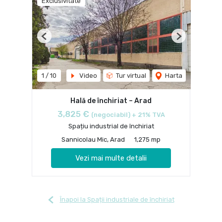
Exclusivitate
Previous
Next
1
/
10
Video
Tur virtual
Harta
Hală de închiriat – Arad
3,825 €
(negociabil) + 21% TVA
Spațiu industrial de închiriat
Sannicolau Mic, Arad
1,275 mp
Vezi mai multe detalii
Înapoi la Spații industriale de închiriat