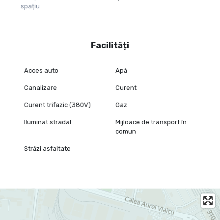
spațiu
Facilități
Acces auto
Apă
Canalizare
Curent
Curent trifazic (380V)
Gaz
Iluminat stradal
Mijloace de transport în
comun
Străzi asfaltate