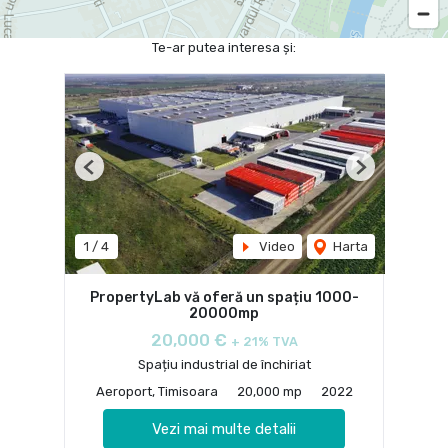
Te-ar putea interesa și:
Previous
Next
1
/
4
Video
Harta
PropertyLab vă oferă un spațiu 1000-
20000mp
20,000 €
+ 21% TVA
Spațiu industrial de închiriat
Aeroport, Timisoara
20,000 mp
2022
Vezi mai multe detalii