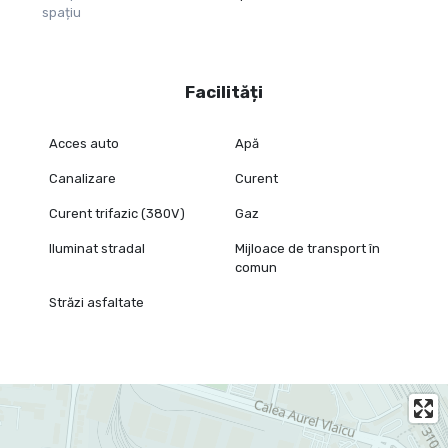
spațiu
Facilități
Acces auto
Apă
Canalizare
Curent
Curent trifazic (380V)
Gaz
Iluminat stradal
Mijloace de transport în
comun
Străzi asfaltate