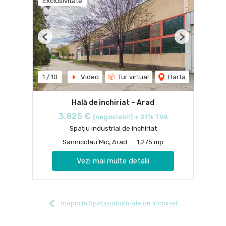
Exclusivitate
Previous
Next
1
/
10
Video
Tur virtual
Harta
Hală de închiriat – Arad
3,825 €
(negociabil) + 21% TVA
Spațiu industrial de închiriat
Sannicolau Mic, Arad
1,275 mp
Vezi mai multe detalii
Înapoi la Spații industriale de închiriat