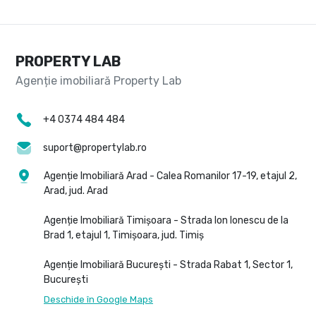
PROPERTY LAB
+4 0374 484 484
suport@propertylab.ro
Agenție Imobiliară Arad - Calea Romanilor 17-19, etajul 2,
Arad, jud. Arad
Agenție Imobiliară Timișoara - Strada Ion Ionescu de la
Brad 1, etajul 1, Timișoara, jud. Timiș
Agenție Imobiliară București - Strada Rabat 1, Sector 1,
București
Deschide în Google Maps