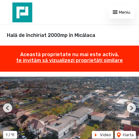
Meniu
Hală de închiriat 2000mp în Micălaca
Această proprietate nu mai este activă,
te invităm să vizualizezi proprietăți similare
Previous
Nex
1
/
11
Video
Harta