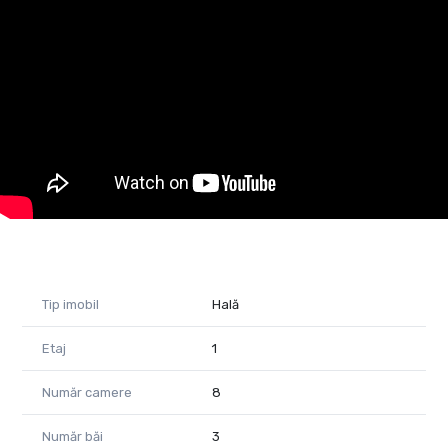
- curent trifazic
- băi amenajate
- încălzire prin suflante pe tubulatură
- parcare amenajată
Imobilul dispune totodată de un depozit anexat halei, acesta
având o suprafață de 300 mp.
Cauți o hală unde să îți desfășori activitatea comercială?
Noi avem soluția!
Sună și programează o vizionare.
Raluca Marinescu Consultant imobiliar PropertyLAB
Telefon: 0755 083 764
E-mail: raluca.marinescu@propertylab.ro
Cod proprietate 1628318
Tip imobil
Hală
Etaj
1
Număr camere
8
Număr băi
3