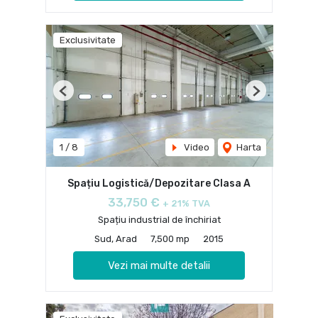
Exclusivitate
Previous
Next
1
/
8
Video
Harta
Spațiu Logistică/Depozitare Clasa A
33,750 €
+ 21% TVA
Spațiu industrial de închiriat
Sud, Arad
7,500 mp
2015
Vezi mai multe detalii