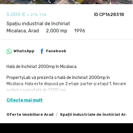
5,000 €
ID CP1628318
+ 21% TVA
Spațiu industrial de închiriat
Micalaca, Arad
2,000 mp
1996
WhatsApp
Facebook
Hală de închiriat 2000mp în Micălaca
PropertyLab vă prezintă o hală de închiriat 2000mp în
Micălaca. Hala este dispusă pe 2 etaje: parter și etajul 1, fiecare
având o suprafață de 1.000 mp.
Terenul total este de 2.340 mp și dispune de acces auto și TIR.
Citește mai mult
Caracteristici hală:
- înălțimea este de 4m la ambele etaje
Oferte imobiliare Arad
Spații industriale de închiriat Arad
- apă
- gaz
- canalizare