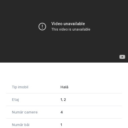
Accesul pietonal se face pe scări, iar amenajarea spațiului se
stabilește în funcție de necesități.
Locația permite și acces auto/ tir.
Destinațiile pretabile pentru spațiu ar fi de activități logistice.
Pentru mai multe detalii, sunați-mă acum!
Tudor Trașcă Consultant imobiliar PropertyLAB
Tel: 0730 650 235
Denise Dobra Consultant imobiliar PropertyLAB
Tel: 0743 041 903
Cod Proprietate 1588652
Tip imobil
Hală
Etaj
1, 2
Număr camere
4
Număr băi
1