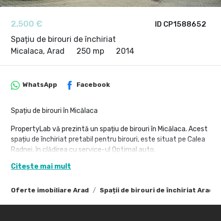
2,500 €
ID CP1588652
Spațiu de birouri de închiriat
Micalaca, Arad
250 mp
2014
WhatsApp
Facebook
Spațiu de birouri în Micălaca
PropertyLab vă prezintă un spațiu de birouri în Micălaca. Acest
spațiu de închiriat pretabil pentru birouri, este situat pe Calea
Radnei, în clădirea cu service-ul Optimal auto.
Poziționarea spațiului este ideală, aflat lângă Showroom-ul
Citește mai mult
Auto Schunn Arad - reprezentanța Mercedes-Benz și cu acces
la centura nord a Aradului, aflată la câteva sute de metri
Oferte imobiliare Arad
Spații de birouri de închiriat Arad
distanță.
Suprafața spațiului este de aproximativ 250 mp,
compartimentat open-space.