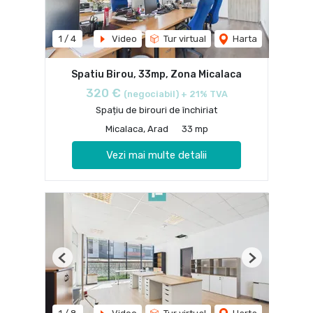
1
/
4
Video
Tur virtual
Harta
Spatiu Birou, 33mp, Zona Micalaca
320 €
(negociabil) + 21% TVA
Spațiu de birouri de închiriat
Micalaca, Arad
33 mp
Vezi mai multe detalii
Previous
Next