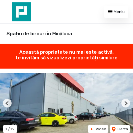
Meniu
Spațiu de birouri în Micălaca
Această proprietate nu mai este activă,
te invităm să vizualizezi proprietăți similare
Previous
Nex
1
/
12
Video
Harta