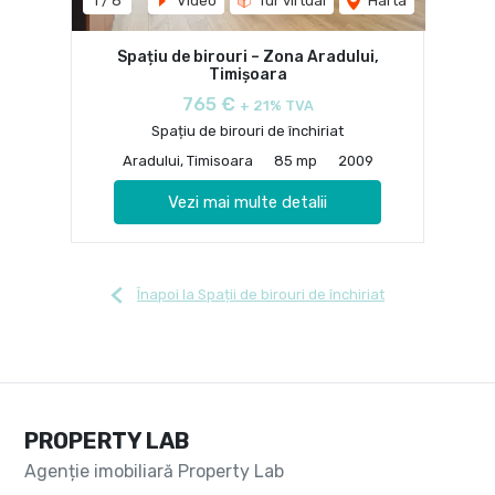
1
/
8
Video
Tur virtual
Harta
Spațiu de birouri – Zona Aradului,
Timișoara
765 €
+ 21% TVA
Spațiu de birouri de închiriat
Aradului, Timisoara
85 mp
2009
Vezi mai multe detalii
Înapoi la Spații de birouri de închiriat
PROPERTY LAB