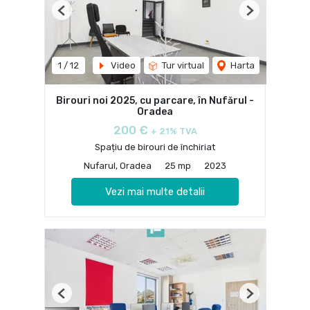
Previous
Next
1
/
12
Video
Tur virtual
Harta
Birouri noi 2025, cu parcare, în Nufărul -
Oradea
200 €
+ 21% TVA
Spațiu de birouri de închiriat
Nufarul, Oradea
25 mp
2023
Vezi mai multe detalii
Previous
Next