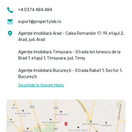
+4 0374 484 484
suport@propertylab.ro
Agenție Imobiliară Arad - Calea Romanilor 17-19, etajul 2,
Arad, jud. Arad
Agenție Imobiliară Timișoara - Strada Ion Ionescu de la
Brad 1, etajul 1, Timișoara, jud. Timiș
Agenție Imobiliară București - Strada Rabat 1, Sector 1,
București
Deschide în Google Maps