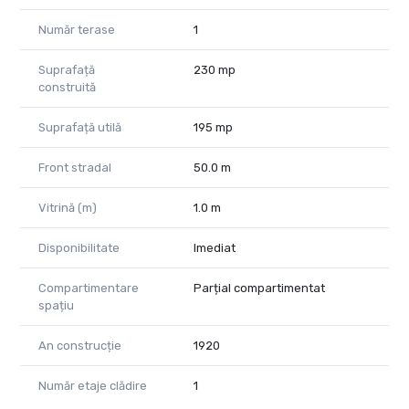
Număr terase
1
Suprafață
230 mp
construită
Suprafață utilă
195 mp
Front stradal
50.0 m
Vitrină (m)
1.0 m
Disponibilitate
Imediat
Compartimentare
Parțial compartimentat
spațiu
An construcție
1920
Număr etaje clădire
1