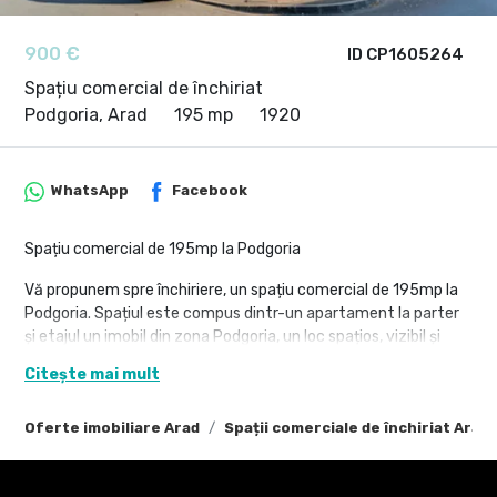
900 €
ID CP1605264
Spațiu comercial de închiriat
Podgoria, Arad
195 mp
1920
WhatsApp
Facebook
Spațiu comercial de 195mp la Podgoria
Vă propunem spre închiriere, un spațiu comercial de 195mp la
Podgoria. Spațiul este compus dintr-un apartament la parter
și etajul un imobil din zona Podgoria, un loc spațios, vizibil și
flexibil în ceea ce privește destinația acestuia.
Citește mai mult
Spațiu este compus astfel:
Parter:
Oferte imobiliare Arad
Spații comerciale de închiriat Arad
- Apartament 2 camere
Etajul doi: