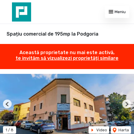
Meniu
Spațiu comercial de 195mp la Podgoria
Această proprietate nu mai este activă,
te invităm să vizualizezi proprietăți similare
Previous
Nex
1
/
8
Video
Harta