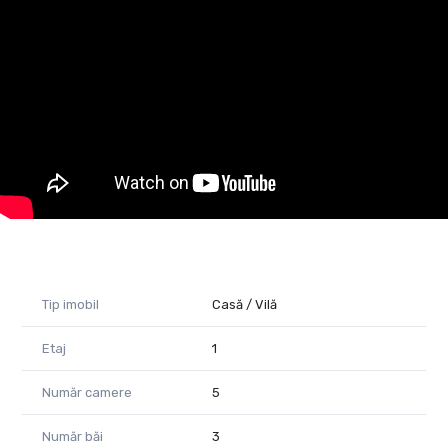
- două apartamente deschise neamenajate
- grup sanitar amenajat
- balcon mare
Imobilul poate deservi ca spațiu comercial, barber shop, spațiu
pentru birouri, spațiu pentru o școală de șoferi, dar și pentru
alte activități.
Imobilul este neamenajat pentru a putea deservi oricărui tip
de investiție. Este locul ideal ca visul tău să prindă, așa cum
vrei tu, acel contur bine definit.
Vezi afacerea ta prosperând în acest imobil?
Sună-ne și fă o programare pentru o vizionare.
Diana Ponoran
Tip imobil
Casă / Vilă
0758409801
diana.ponoran@yahoo.com
Etaj
1
Cod proprietate 1605264
Număr camere
5
Număr băi
3