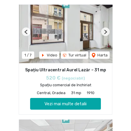
Previous
Next
1
/
7
Video
Tur virtual
Harta
Spațiu Ultracentral Aurel Lazăr – 31 mp
520 €
(negociabil)
Spațiu comercial de închiriat
Central, Oradea
31 mp
1910
Vezi mai multe detalii