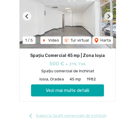
Previous
Next
1
/
5
Video
Tur virtual
Harta
Spațiu Comercial 45 mp | Zona Ioșia
500 €
+ 21% TVA
Spațiu comercial de închiriat
Iosia, Oradea
45 mp
1982
Vezi mai multe detalii
Înapoi la Spații comerciale de închiriat