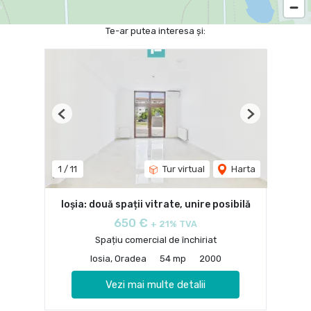
Te-ar putea interesa și:
Previous
Next
1
/
11
Tur virtual
Harta
Ioșia: două spații vitrate, unire posibilă
650 €
+ 21% TVA
Spațiu comercial de închiriat
Iosia, Oradea
54 mp
2000
Vezi mai multe detalii