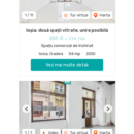
1
/
11
Tur virtual
Harta
Ioșia: două spații vitrate, unire posibilă
650 €
+ 21% TVA
Spațiu comercial de închiriat
Iosia, Oradea
54 mp
2000
Vezi mai multe detalii
Previous
Next
1
/
7
Video
Tur virtual
Harta