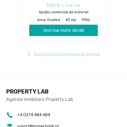
500 €
+ 21% TVA
Spațiu comercial de închiriat
Iosia, Oradea
45 mp
1982
Vezi mai multe detalii
Înapoi la Spații comerciale de închiriat
PROPERTY LAB
+4 0374 484 484
suport@propertylab.ro