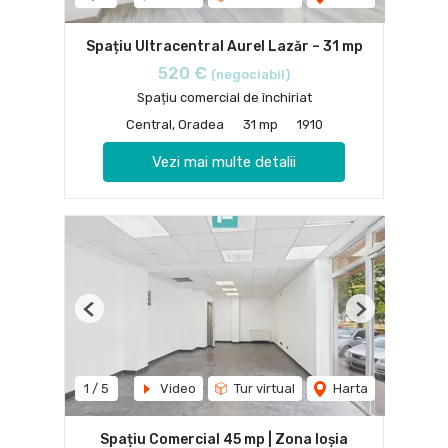
Spațiu Ultracentral Aurel Lazăr – 31 mp
520 €
(negociabil)
Spațiu comercial de închiriat
Central, Oradea
31 mp
1910
Vezi mai multe detalii
Previous
Next
1
/
5
Video
Tur virtual
Harta
Spațiu Comercial 45 mp | Zona Ioșia