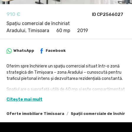
910 €
ID CP2566027
Spațiu comercial de închiriat
Aradului, Timisoara
60 mp
2019
WhatsApp
Facebook
Oferim spre închiriere un spațiu comercial situat într-o zonă
strategică din Timișoara – zona Aradului – cunoscută pentru
traficul pietonal intens și dezvoltarea rezidențială constantă.
Spațiul are o suprafață utilă de 60 mp și este compartimentat
eficient în două camere, o baie și un balcon. Acesta oferă
Citește mai mult
flexibilitate pentru diverse activități comerciale sau de birou –
de la salon de înfrumusețare sau cabinet medical, până la
Oferte imobiliare Timisoara
Spații comerciale de închiriat
showroom, magazin sau punct de lucru.
Imobilul este amplasat într-un cartier liniștit, dar activ, cu
acces facil și vizibilitate bună. În apropiere sunt disponibile