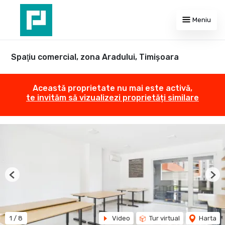
Meniu
Spaţiu comercial, zona Aradului, Timişoara
Această proprietate nu mai este activă,
te invităm să vizualizezi proprietăți similare
Previous
Nex
1
/
8
Video
Tur virtual
Harta