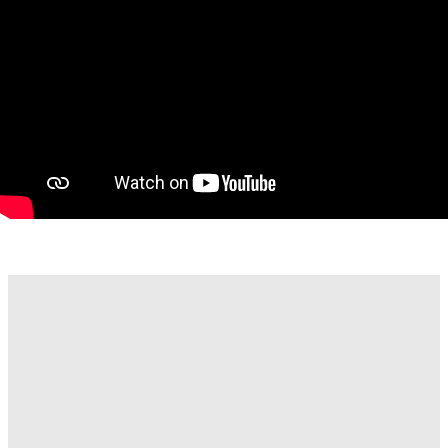
locuri de parcare, ceea ce îl face accesibil atât pentru clienți,
cât și pentru angajați.
Prețul este negociabil, în funcție de durata contractului și
condițiile de închiriere.
Pentru informații suplimentare sau pentru a programa o
vizionare, vă rugăm să ne contactați.
Loredana Boce - consultant imobiliar Property Lab
E-mail: loredana.boce@propertylab.ro
Telefon: 0766 416 969
CP2566027