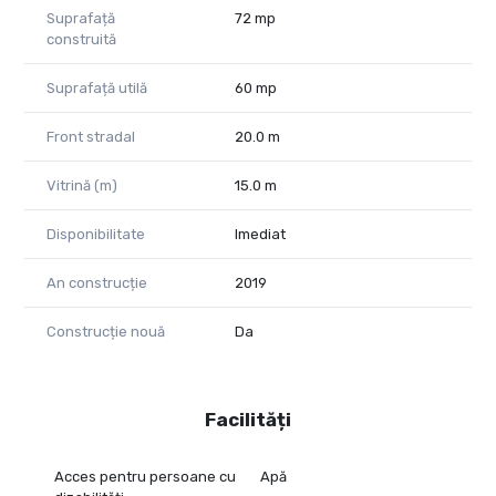
Suprafață
72 mp
construită
Suprafață utilă
60 mp
Front stradal
20.0 m
Vitrină (m)
15.0 m
Disponibilitate
Imediat
An construcție
2019
Construcție nouă
Da
Facilități
Acces pentru persoane cu
Apă