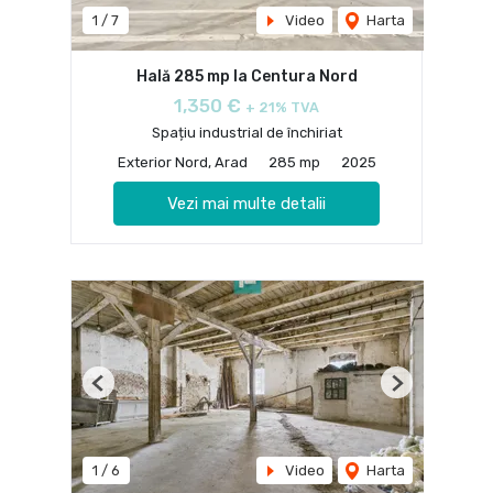
1
/
7
Video
Harta
Hală 285 mp la Centura Nord
1,350 €
+ 21% TVA
Spațiu industrial de închiriat
Exterior Nord, Arad
285 mp
2025
Vezi mai multe detalii
Previous
Next
1
/
6
Video
Harta