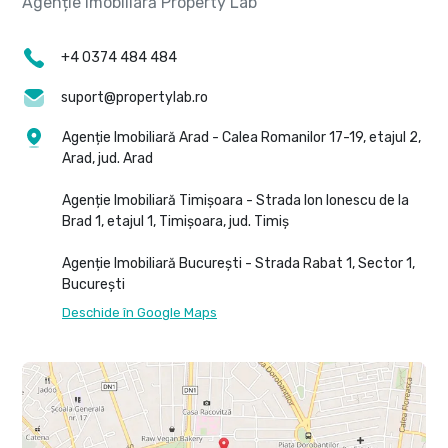
+4 0374 484 484
suport@propertylab.ro
Agenție Imobiliară Arad - Calea Romanilor 17-19, etajul 2,
Arad, jud. Arad
Agenție Imobiliară Timișoara - Strada Ion Ionescu de la
Brad 1, etajul 1, Timișoara, jud. Timiș
Agenție Imobiliară București - Strada Rabat 1, Sector 1,
București
Deschide în Google Maps