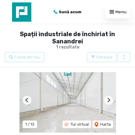
Sună acum
Meniu
Spații industriale de închiriat în
Sanandrei
1 rezultate
Caută din nou
Filtrează
Previous
Next
1
/
13
Tur virtual
Harta