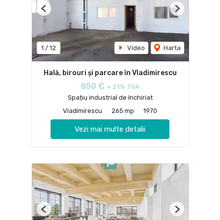
Previous
Next
1
/
12
Video
Harta
Hală, birouri și parcare în Vladimirescu
850 €
+ 21% TVA
Spațiu industrial de închiriat
Vladimirescu
265 mp
1970
Vezi mai multe detalii
Previous
Next