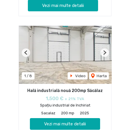
Vezi mai multe detalii
Previous
Next
1
/
8
Video
Harta
Hală industrială nouă 200mp Săcălaz
1,500 €
+ 21% TVA
Spațiu industrial de închiriat
Sacalaz
200 mp
2025
Vezi mai multe detalii