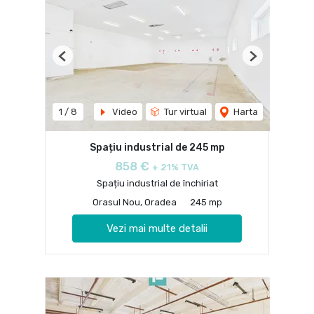
Previous
Next
1
/
8
Video
Tur virtual
Harta
Spațiu industrial de 245 mp
858 €
+ 21% TVA
Spațiu industrial de închiriat
Orasul Nou, Oradea
245 mp
Vezi mai multe detalii