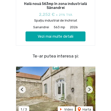
Hală nouă 563mp în zona industrială
Sânandrei
2,252 €
+ 21% TVA
Spațiu industrial de închiriat
Sanandrei
563 mp
2026
Vezi mai multe detalii
Te-ar putea interesa și:
Previous
Next
1
/
3
Video
Harta