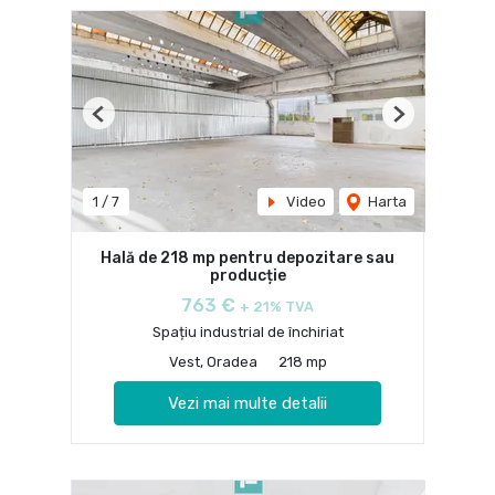
Previous
Next
1
/
7
Video
Harta
Hală de 218 mp pentru depozitare sau
producție
763 €
+ 21% TVA
Spațiu industrial de închiriat
Vest, Oradea
218 mp
Vezi mai multe detalii