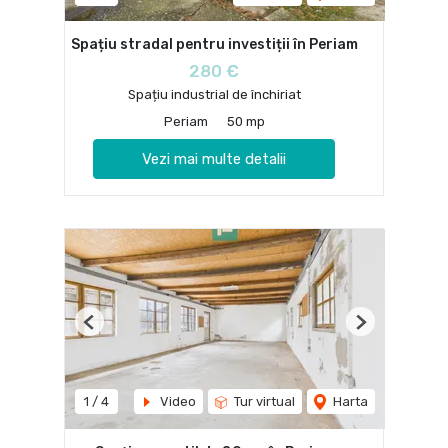
Spațiu stradal pentru investiții în Periam
280 €
Spațiu industrial de închiriat
Periam
50 mp
Vezi mai multe detalii
Previous
Next
1
/
4
Video
Tur virtual
Harta