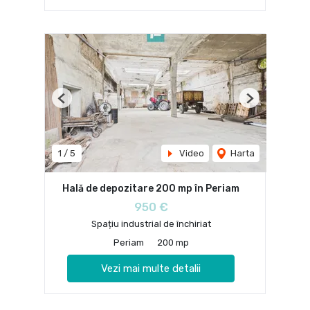
Previous
Next
1
/
5
Video
Harta
Hală de depozitare 200 mp în Periam
950 €
Spațiu industrial de închiriat
Periam
200 mp
Vezi mai multe detalii