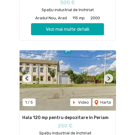
500 €
Spațiu industrial de închiriat
Aradul Nou, Arad
115 mp
2000
Vezi mai multe detalii
Previous
Next
1
/
5
Video
Harta
Hala 120 mp pentru depozitare în Periam
250 €
Spațiu industrial de închiriat