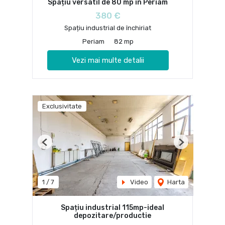
Spațiu versatil de 80 mp în Periam
380 €
Spațiu industrial de închiriat
Periam
82 mp
Vezi mai multe detalii
Exclusivitate
Previous
Next
1
/
7
Video
Harta
Spațiu industrial 115mp-ideal
depozitare/productie