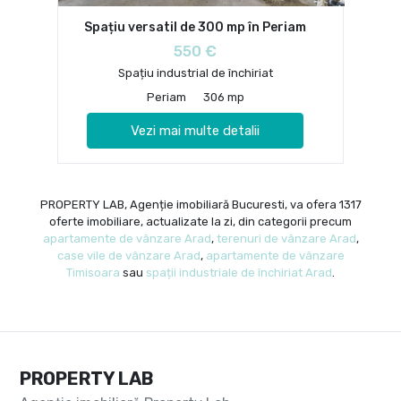
Spațiu versatil de 300 mp în Periam
550 €
Spațiu industrial de închiriat
Periam
306 mp
Vezi mai multe detalii
PROPERTY LAB, Agenție imobiliară Bucuresti, va ofera 1317
oferte imobiliare, actualizate la zi, din categorii precum
apartamente de vânzare Arad
,
terenuri de vânzare Arad
,
case vile de vânzare Arad
,
apartamente de vânzare
Timisoara
sau
spații industriale de închiriat Arad
.
PROPERTY LAB