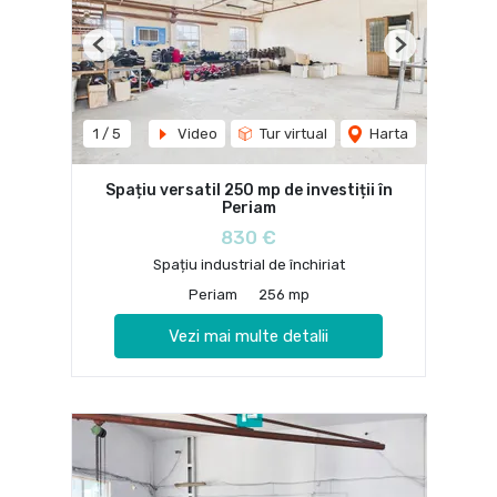
Previous
Next
1
/
5
Video
Tur virtual
Harta
Spațiu versatil 250 mp de investiții în
Periam
830 €
Spațiu industrial de închiriat
Periam
256 mp
Vezi mai multe detalii