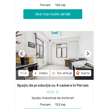
Periam
120 mp
Vezi mai multe detalii
Previous
Next
1
/
6
Video
Tur virtual
Harta
Spațiu de producție cu 4 camere în Periam
400 €
Spațiu industrial de închiriat
Periam
132 mp