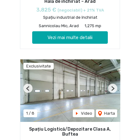
Hală de închiriat – Arad
3,825 €
(negociabil) + 21% TVA
Spațiu industrial de închiriat
Sannicolau Mic, Arad
1,275 mp
Vezi mai multe detalii
Exclusivitate
Previous
Next
1
/
8
Video
Harta
Spațiu Logistică/Depozitare Clasa A,
Buftea