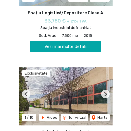
Spațiu Logistică/Depozitare Clasa A
33,750 €
+ 21% TVA
Spațiu industrial de închiriat
Sud, Arad
7,500 mp
2015
Vezi mai multe detalii
Exclusivitate
Previous
Next
1
/
10
Video
Tur virtual
Harta