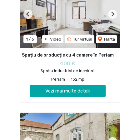
Previous
Next
1
/
6
Video
Tur virtual
Harta
Spațiu de producție cu 4 camere în Periam
400 €
Spațiu industrial de închiriat
Periam
132 mp
Vezi mai multe detalii