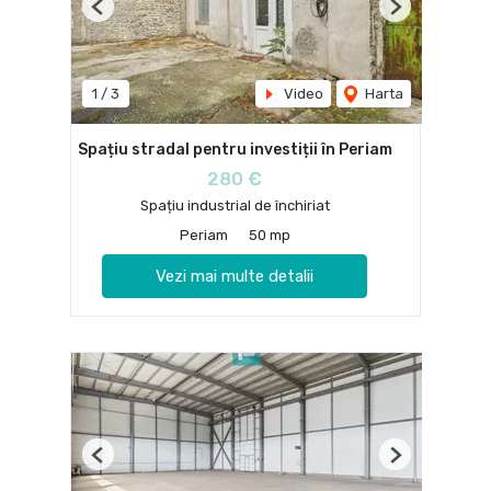
Previous
Next
1
/
3
Video
Harta
Spațiu stradal pentru investiții în Periam
280 €
Spațiu industrial de închiriat
Periam
50 mp
Vezi mai multe detalii
Previous
Next