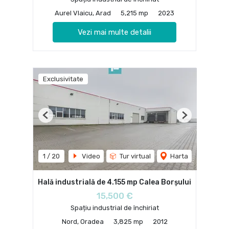
Aurel Vlaicu, Arad
5,215 mp
2023
Vezi mai multe detalii
Exclusivitate
Previous
Next
1
/
20
Video
Tur virtual
Harta
Hală industrială de 4.155 mp Calea Borșului
15,500 €
Spațiu industrial de închiriat
Nord, Oradea
3,825 mp
2012