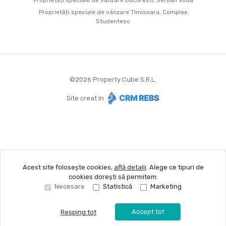
Proprietăți speciale de vânzare Bucuresti, Serban Voda
Proprietăți speciale de vânzare Timisoara, Complex
Studentesc
©
2026
Property Cube S.R.L.
Site creat în
Acest site folosește cookies,
află detalii
.
Alege ce tipuri de
cookies dorești să permitem:
Necesare
Statistică
Marketing
Accept tot
Resping tot