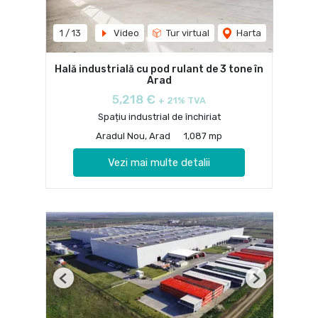
1
/
13
Video
Tur virtual
Harta
Hală industrială cu pod rulant de 3 tone în
Arad
5,218 €
+ 21% TVA
Spațiu industrial de închiriat
Aradul Nou, Arad
1,087 mp
Vezi mai multe detalii
Previous
Next