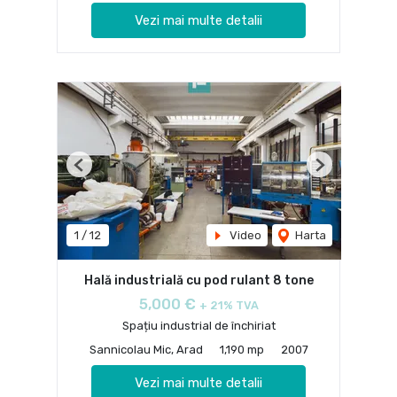
Vezi mai multe detalii
Previous
Next
1
/
12
Video
Harta
Hală industrială cu pod rulant 8 tone
5,000 €
+ 21% TVA
Spațiu industrial de închiriat
Sannicolau Mic, Arad
1,190 mp
2007
Vezi mai multe detalii