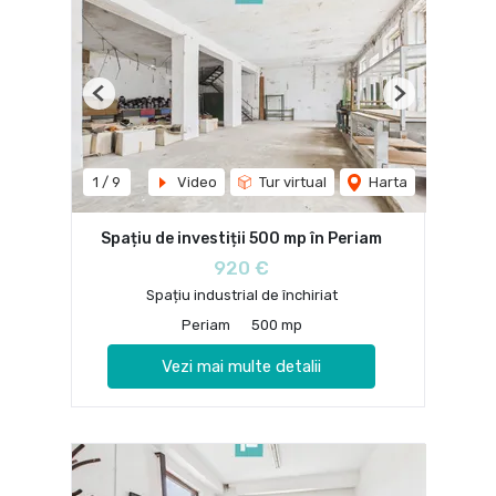
Previous
Next
1
/
9
Video
Tur virtual
Harta
Spațiu de investiții 500 mp în Periam
920 €
Spațiu industrial de închiriat
Periam
500 mp
Vezi mai multe detalii