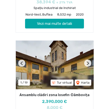
38,394 €
+ 21% TVA
Spațiu industrial de închiriat
Nord-Vest, Buftea
8,532 mp
2020
Vezi mai multe detalii
Previous
Next
1
/
19
Tur virtual
Harta
Ansamblu clădiri zona Iosefin-Dâmbovița
2,390,000 €
8,000 €