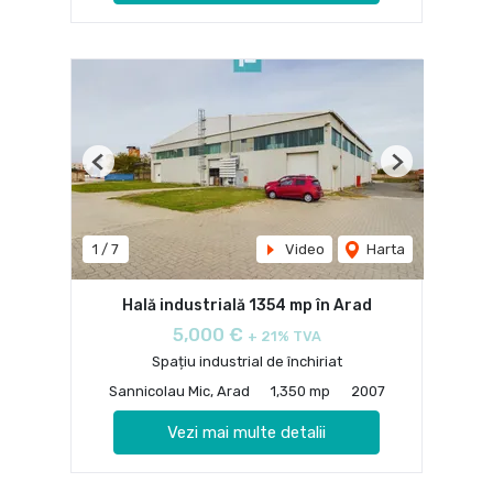
Previous
Next
1
/
7
Video
Harta
Hală industrială 1354 mp în Arad
5,000 €
+ 21% TVA
Spațiu industrial de închiriat
Sannicolau Mic, Arad
1,350 mp
2007
Vezi mai multe detalii