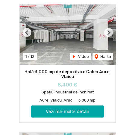
Previous
Next
1
/
12
Video
Harta
Hală 3.000 mp de depozitare Calea Aurel
Vlaicu
8,400 €
Spațiu industrial de închiriat
Aurel Vlaicu, Arad
3,000 mp
Vezi mai multe detalii