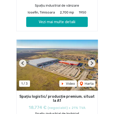
Spațiu industrial de vânzare
Iosefin, Timisoara
2,700 mp
1950
Vezi mai multe detalii
Previous
Next
1
/
3
Video
Harta
Spațiu logistic/ producție premium, situat
la A1
18,774 €
(negociabil) + 21% TVA
Spațiu industrial de închiriat