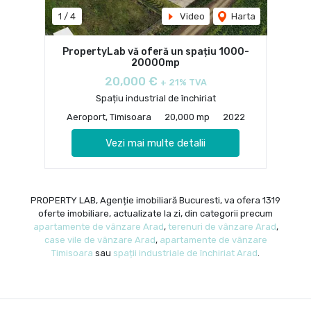
1
/
4
Video
Harta
PropertyLab vă oferă un spațiu 1000-
20000mp
20,000 €
+ 21% TVA
Spațiu industrial de închiriat
Aeroport, Timisoara
20,000 mp
2022
Vezi mai multe detalii
PROPERTY LAB, Agenție imobiliară Bucuresti, va ofera 1319
oferte imobiliare, actualizate la zi, din categorii precum
apartamente de vânzare Arad
,
terenuri de vânzare Arad
,
case vile de vânzare Arad
,
apartamente de vânzare
Timisoara
sau
spații industriale de închiriat Arad
.