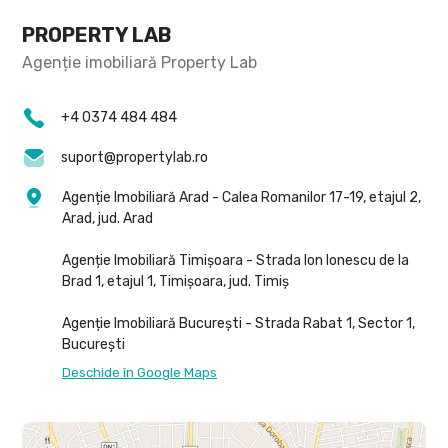
PROPERTY LAB
+4 0374 484 484
suport@propertylab.ro
Agenție Imobiliară Arad - Calea Romanilor 17-19, etajul 2,
Arad, jud. Arad
Agenție Imobiliară Timișoara - Strada Ion Ionescu de la
Brad 1, etajul 1, Timișoara, jud. Timiș
Agenție Imobiliară București - Strada Rabat 1, Sector 1,
București
Deschide în Google Maps