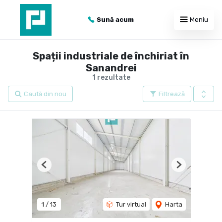
Sună acum
Meniu
Spații industriale de închiriat în
Sanandrei
1 rezultate
Caută din nou
Filtrează
Previous
Next
1
/
13
Tur virtual
Harta