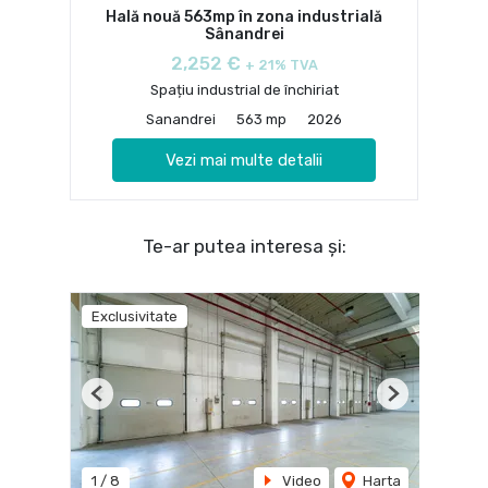
Hală nouă 563mp în zona industrială
Sânandrei
2,252 €
+ 21% TVA
Spațiu industrial de închiriat
Sanandrei
563 mp
2026
Vezi mai multe detalii
Te-ar putea interesa și:
Exclusivitate
Previous
Next
1
/
8
Video
Harta