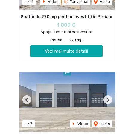
1
/
11
Video
Tur virtual
Harta
Spațiu de 270 mp pentru investiții în Periam
1,000 €
Spațiu industrial de închiriat
Periam
270 mp
Vezi mai multe detalii
Previous
Next
1
/
7
Video
Harta