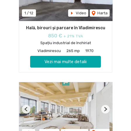
1
/
12
Video
Harta
Hală, birouri și parcare în Vladimirescu
850 €
+ 21% TVA
Spațiu industrial de închiriat
Vladimirescu
265 mp
1970
Vezi mai multe detalii
Previous
Next