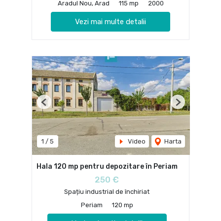
Aradul Nou, Arad
115 mp
2000
Vezi mai multe detalii
Previous
Next
1
/
5
Video
Harta
Hala 120 mp pentru depozitare în Periam
250 €
Spațiu industrial de închiriat
Periam
120 mp