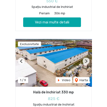
550 €
Spațiu industrial de închiriat
Periam
306 mp
Vezi mai multe detalii
Exclusivitate
Previous
Next
1
/
9
Video
Harta
Hală de închiriat 330 mp
825 €
Spațiu industrial de închiriat