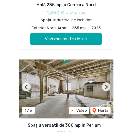
Hală 285 mp la Centura Nord
1,350 €
+ 21% TVA
Spațiu industrial de închiriat
Exterior Nord, Arad
285 mp
2025
Vezi mai multe detalii
Previous
Next
1
/
6
Video
Harta
Spațiu versatil de 300 mp în Periam