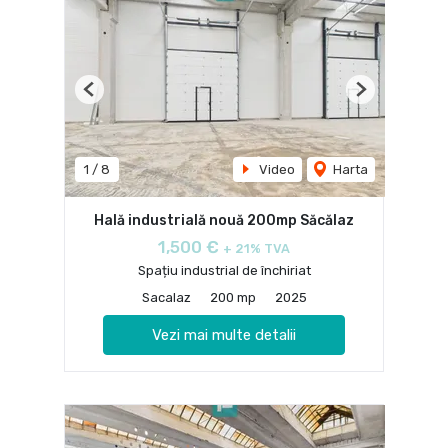
Previous
Next
1
/
8
Video
Harta
Hală industrială nouă 200mp Săcălaz
1,500 €
+ 21% TVA
Spațiu industrial de închiriat
Sacalaz
200 mp
2025
Vezi mai multe detalii