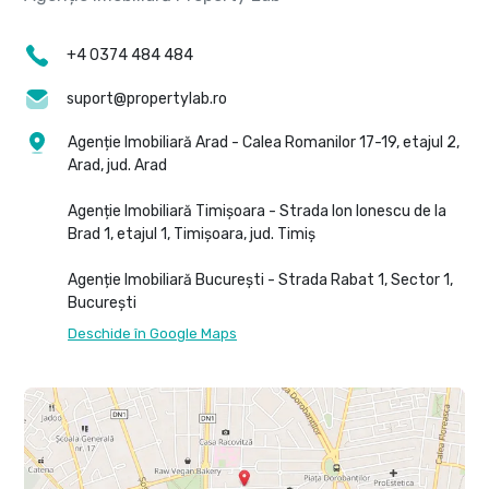
+4 0374 484 484
suport@propertylab.ro
Agenție Imobiliară Arad - Calea Romanilor 17-19, etajul 2,
Arad, jud. Arad
Agenție Imobiliară Timișoara - Strada Ion Ionescu de la
Brad 1, etajul 1, Timișoara, jud. Timiș
Agenție Imobiliară București - Strada Rabat 1, Sector 1,
București
Deschide în Google Maps