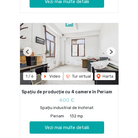
Vezi mai multe detalii
Previous
Next
1
/
6
Video
Tur virtual
Harta
Spațiu de producție cu 4 camere în Periam
400 €
Spațiu industrial de închiriat
Periam
132 mp
Vezi mai multe detalii