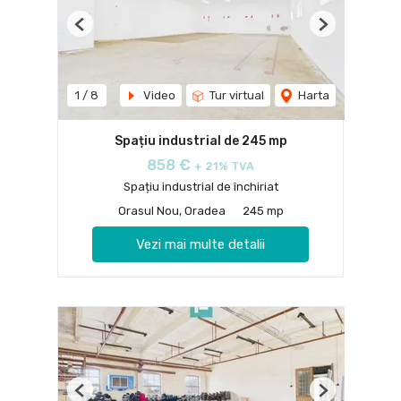
Previous
Next
1
/
8
Video
Tur virtual
Harta
Spațiu industrial de 245 mp
858 €
+ 21% TVA
Spațiu industrial de închiriat
Orasul Nou, Oradea
245 mp
Vezi mai multe detalii
Previous
Next