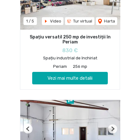
1
/
5
Video
Tur virtual
Harta
Spațiu versatil 250 mp de investiții în
Periam
830 €
Spațiu industrial de închiriat
Periam
256 mp
Vezi mai multe detalii
Previous
Next