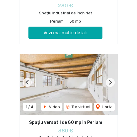
280 €
Spațiu industrial de închiriat
Periam
50 mp
Vezi mai multe detalii
Previous
Next
1
/
4
Video
Tur virtual
Harta
Spațiu versatil de 80 mp în Periam
380 €