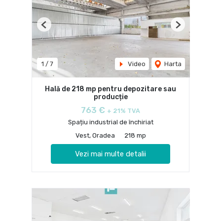
Previous
Next
1
/
7
Video
Harta
Hală de 218 mp pentru depozitare sau
producție
763 €
+ 21% TVA
Spațiu industrial de închiriat
Vest, Oradea
218 mp
Vezi mai multe detalii