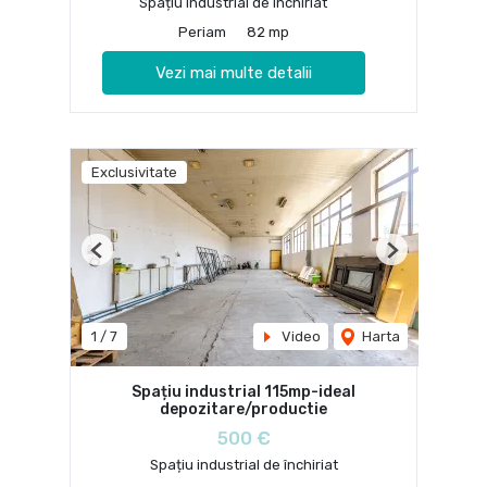
Spațiu industrial de închiriat
Periam
82 mp
Vezi mai multe detalii
Exclusivitate
Previous
Next
1
/
7
Video
Harta
Spațiu industrial 115mp-ideal
depozitare/productie
500 €
Spațiu industrial de închiriat