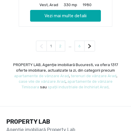
Vest, Arad
330 mp
1980
Vezi mai multe detalii
Pagina anterioară
...
Pagina următoare
1
2
6
PROPERTY LAB, Agenție imobiliară Bucuresti, va ofera 1317
oferte imobiliare, actualizate la zi, din categorii precum
apartamente de vânzare Arad
,
terenuri de vânzare Arad
,
case vile de vânzare Arad
,
apartamente de vânzare
Timisoara
sau
spații industriale de închiriat Arad
.
PROPERTY LAB