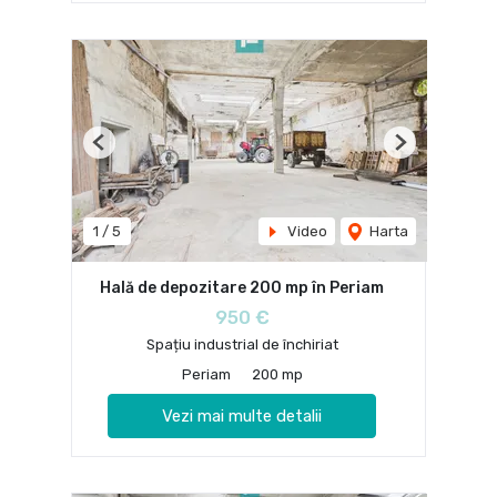
Previous
Next
1
/
5
Video
Harta
Hală de depozitare 200 mp în Periam
950 €
Spațiu industrial de închiriat
Periam
200 mp
Vezi mai multe detalii