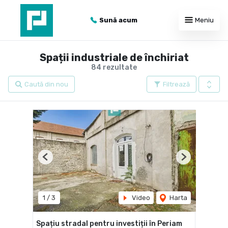
Sună acum
Meniu
Spații industriale de închiriat
84 rezultate
Caută din nou
Filtrează
Previous
Next
1
/
3
Video
Harta
Spațiu stradal pentru investiții în Periam