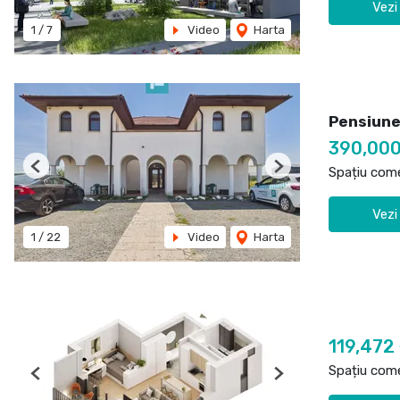
Vezi
1
/
7
Video
Harta
Pensiune
390,00
Spațiu come
Previous
Next
Vezi
1
/
22
Video
Harta
119,472
Spațiu come
Previous
Next