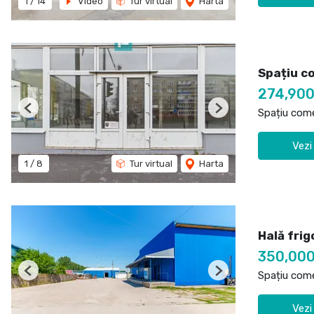
1
/
14
Video
Tur virtual
Harta
Spațiu c
274,90
Spațiu come
Previous
Next
Vezi
1
/
8
Tur virtual
Harta
Hală frig
350,00
Spațiu come
Previous
Next
Vezi