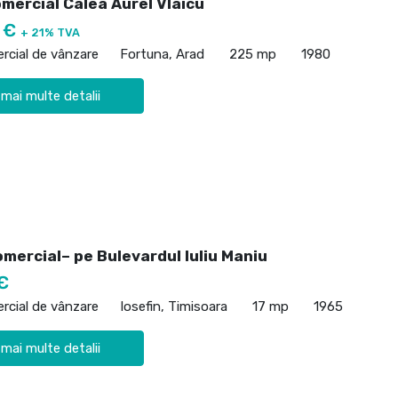
mercial Calea Aurel Vlaicu
0 €
+ 21% TVA
rcial de vânzare
Fortuna, Arad
225 mp
1980
 mai multe detalii
mercial– pe Bulevardul Iuliu Maniu
€
rcial de vânzare
Iosefin, Timisoara
17 mp
1965
 mai multe detalii