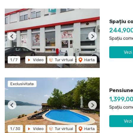
Spațiu c
244,90
Spațiu come
Previous
Next
Vezi
1
/
7
Video
Tur virtual
Harta
Exclusivitate
Pensiune
1,399,0
Spațiu come
Previous
Next
Vezi
1
/
30
Video
Tur virtual
Harta