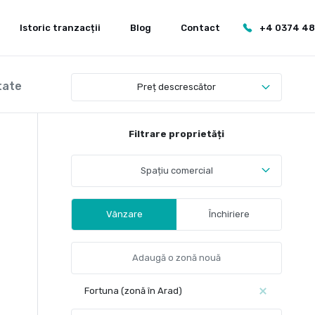
Istoric tranzacții
Blog
Contact
+4 0374 4
tate
Preț descrescător
Filtrare proprietăți
Spațiu comercial
Vânzare
Închiriere
Fortuna (zonă în Arad)