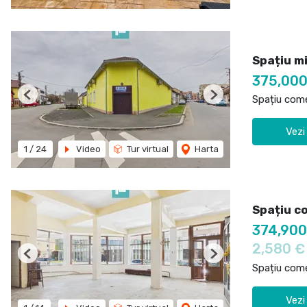
Spațiu m
375,000
Spațiu come
Previous
Next
Vezi
1
/
24
Video
Tur virtual
Harta
Spațiu c
374,90
2,580 
Previous
Next
Spațiu come
Vezi