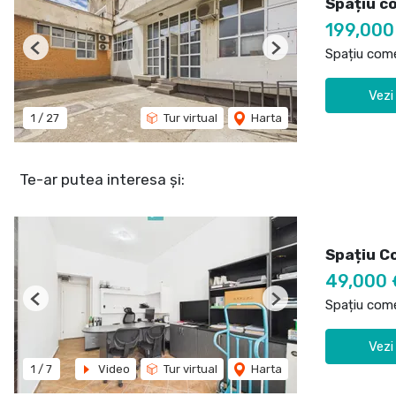
Spațiu co
199,00
Spațiu come
Previous
Next
Vezi
1
/
27
Tur virtual
Harta
Te-ar putea interesa și:
Spațiu Co
49,000 
Spațiu come
Previous
Next
Vezi
1
/
7
Video
Tur virtual
Harta