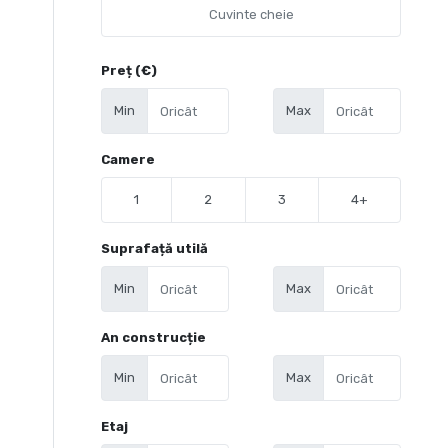
Preț (€)
Min
Max
Camere
1
2
3
4+
Suprafață utilă
Min
Max
An construcție
Min
Max
Etaj