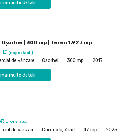
 mai multe detalii
 Oșorhei | 300 mp | Teren 1.927 mp
0 €
(negociabil)
rcial de vânzare
Osorhei
300 mp
2017
 mai multe detalii
 €
+ 21% TVA
rcial de vânzare
Confectii, Arad
47 mp
2025