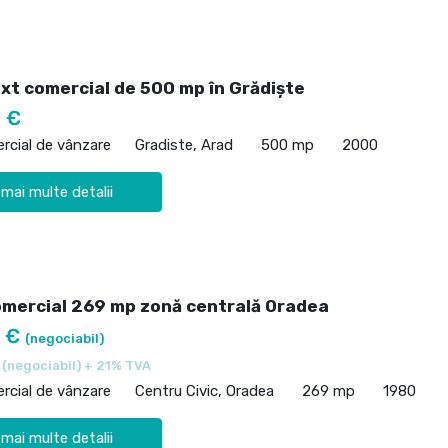
ixt comercial de 500 mp în Grădiște
 €
rcial de vânzare
Gradiste, Arad
500 mp
2000
 mai multe detalii
omercial 269 mp zonă centrală Oradea
0 €
(negociabil)
€
(negociabil) + 21% TVA
rcial de vânzare
Centru Civic, Oradea
269 mp
1980
 mai multe detalii