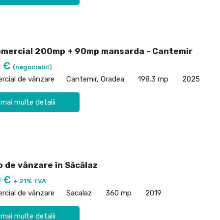
omercial 200mp + 90mp mansarda - Cantemir
0 €
(negociabil)
rcial de vânzare
Cantemir, Oradea
198.3 mp
2025
 mai multe detalii
o de vânzare în Săcălaz
0 €
+ 21% TVA
rcial de vânzare
Sacalaz
360 mp
2019
 mai multe detalii