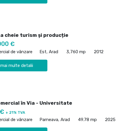
a cheie turism și producție
000 €
rcial de vânzare
Est, Arad
3,760 mp
2012
 mai multe detalii
mercial în Via - Universitate
 €
+ 21% TVA
rcial de vânzare
Parneava, Arad
49.78 mp
2025