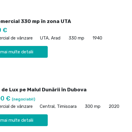
omercial 330 mp în zona UTA
0 €
rcial de vânzare
UTA, Arad
330 mp
1940
 mai multe detalii
 de Lux pe Malul Dunării în Dubova
00 €
(negociabil)
rcial de vânzare
Central, Timisoara
300 mp
2020
 mai multe detalii