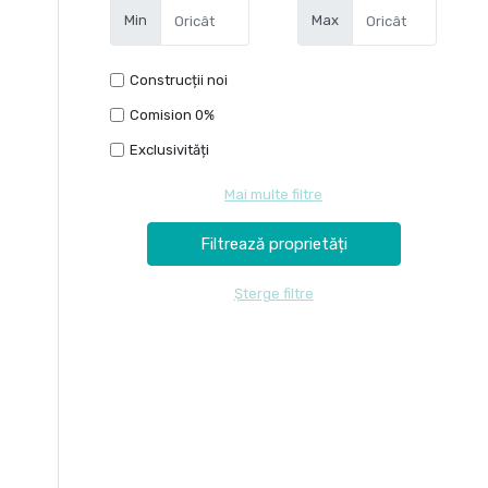
Min
Max
Construcții noi
Comision 0%
Exclusivități
Mai multe filtre
Șterge filtre