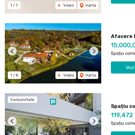
1
/
7
Video
Harta
Afacere l
15,000,
Spațiu come
Previous
Next
Vezi
1
/
8
Video
Harta
Exclusivitate
Spațiu co
119,472
Spațiu come
Previous
Next