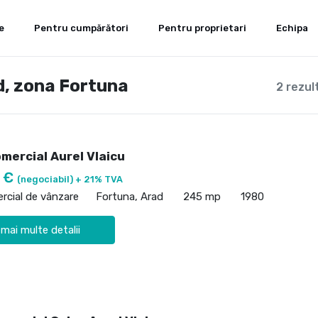
e
Pentru cumpărători
Pentru proprietari
Echipa
d, zona Fortuna
2 rezul
mercial Aurel Vlaicu
0 €
(negociabil) + 21% TVA
rcial de vânzare
Fortuna, Arad
245 mp
1980
 mai multe detalii