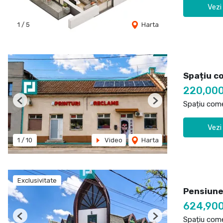
Vezi
1
/
5
Harta
Spațiu c
220,00
Spațiu come
Previous
Next
Vezi
1
/
10
Video
Harta
Exclusivitate
Pensiune
624,90
Spațiu come
Previous
Next