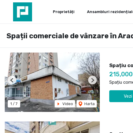
Proprietăți
Ansambluri rezidențial
Spații comerciale de vânzare în Ara
Spațiu co
215,00
Spațiu come
Previous
Next
Vezi
1
/
7
Video
Harta