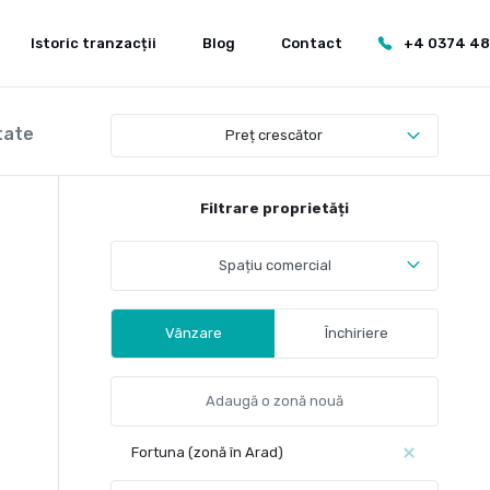
Istoric tranzacții
Blog
Contact
+4 0374 4
tate
Preț crescător
Filtrare proprietăți
Spațiu comercial
Vânzare
Închiriere
Fortuna (zonă în Arad)