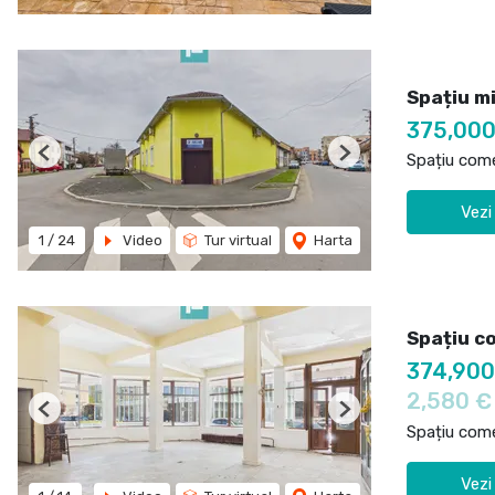
Spațiu m
375,000
Spațiu come
Previous
Next
Vezi
1
/
24
Video
Tur virtual
Harta
Spațiu c
374,90
2,580 
Previous
Next
Spațiu come
Vezi