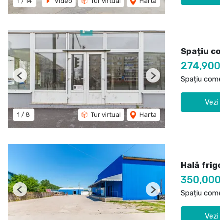
1
/
14
Video
Tur virtual
Harta
Spațiu c
274,90
Spațiu come
Previous
Next
Vezi
1
/
8
Tur virtual
Harta
Hală frig
350,00
Spațiu come
Previous
Next
Vezi