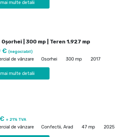
 mai multe detalii
 Oșorhei | 300 mp | Teren 1.927 mp
0 €
(negociabil)
rcial de vânzare
Osorhei
300 mp
2017
 mai multe detalii
 €
+ 21% TVA
rcial de vânzare
Confectii, Arad
47 mp
2025