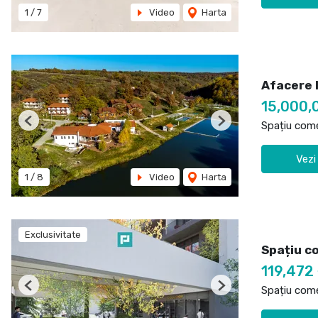
1
/
7
Video
Harta
Afacere l
15,000,
Spațiu come
Previous
Next
Vezi
1
/
8
Video
Harta
Exclusivitate
Spațiu co
119,472
Spațiu come
Previous
Next