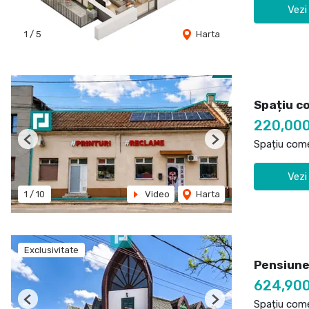
Vezi
1
/
5
Harta
Spațiu c
220,00
Spațiu come
Previous
Next
Vezi
1
/
10
Video
Harta
Exclusivitate
Pensiune
624,90
Spațiu come
Previous
Next