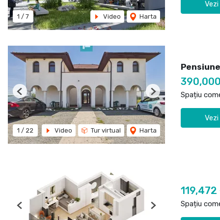
Vezi
1
/
7
Video
Harta
Pensiune
390,00
Spațiu come
Previous
Next
Vezi
1
/
22
Video
Tur virtual
Harta
119,472
Spațiu come
Previous
Next