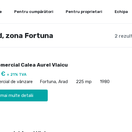
e
Pentru cumpărători
Pentru proprietari
Echipa
d, zona Fortuna
2 rezul
mercial Calea Aurel Vlaicu
0 €
+ 21% TVA
rcial de vânzare
Fortuna, Arad
225 mp
1980
 mai multe detalii