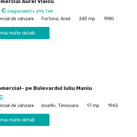
mercial Aurel Vlaicu
0 €
(negociabil) + 21% TVA
rcial de vânzare
Fortuna, Arad
245 mp
1980
 mai multe detalii
mercial– pe Bulevardul Iuliu Maniu
€
rcial de vânzare
Iosefin, Timisoara
17 mp
1965
 mai multe detalii