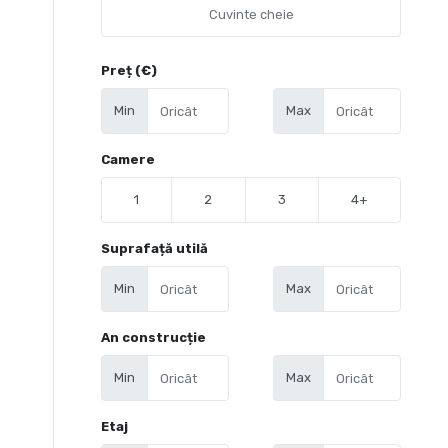
Preț (€)
Min
Max
Camere
1
2
3
4+
Suprafață utilă
Min
Max
An construcție
Min
Max
Etaj