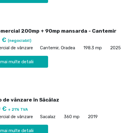
omercial 200mp + 90mp mansarda - Cantemir
0 €
(negociabil)
rcial de vânzare
Cantemir, Oradea
198.3 mp
2025
 mai multe detalii
o de vânzare în Săcălaz
0 €
+ 21% TVA
rcial de vânzare
Sacalaz
360 mp
2019
 mai multe detalii