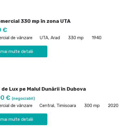
omercial 330 mp în zona UTA
0 €
rcial de vânzare
UTA, Arad
330 mp
1940
 mai multe detalii
 de Lux pe Malul Dunării în Dubova
00 €
(negociabil)
rcial de vânzare
Central, Timisoara
300 mp
2020
 mai multe detalii