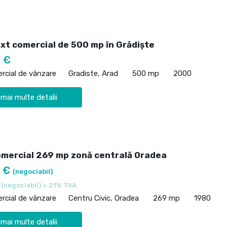
ixt comercial de 500 mp în Grădiște
 €
rcial de vânzare
Gradiste, Arad
500 mp
2000
 mai multe detalii
omercial 269 mp zonă centrală Oradea
0 €
(negociabil)
€
(negociabil) + 21% TVA
rcial de vânzare
Centru Civic, Oradea
269 mp
1980
 mai multe detalii