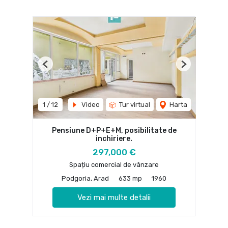
Previous
Next
1
/
12
Video
Tur virtual
Harta
Pensiune D+P+E+M, posibilitate de
inchiriere.
297,000 €
Spațiu comercial de vânzare
Podgoria, Arad
633 mp
1960
Vezi mai multe detalii