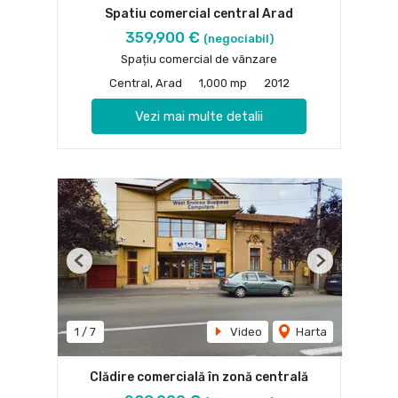
Spatiu comercial central Arad
359,900 €
(negociabil)
Spațiu comercial de vânzare
Central, Arad
1,000 mp
2012
Vezi mai multe detalii
Previous
Next
1
/
7
Video
Harta
Clădire comercială în zonă centrală