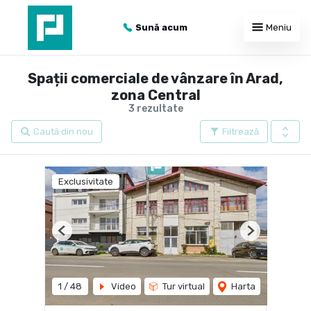
Sună acum
Meniu
Spații comerciale de vânzare în Arad,
zona Central
3 rezultate
Caută din nou
Filtrează
Exclusivitate
Previous
Next
1
/
48
Video
Tur virtual
Harta