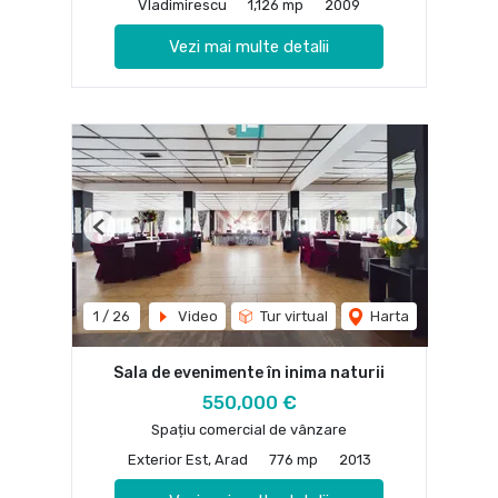
Vladimirescu
1,126 mp
2009
Vezi mai multe detalii
Previous
Next
1
/
26
Video
Tur virtual
Harta
Sala de evenimente în inima naturii
550,000 €
Spațiu comercial de vânzare
Exterior Est, Arad
776 mp
2013