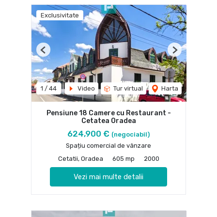
Exclusivitate
Previous
Next
1
/
44
Video
Tur virtual
Harta
Pensiune 18 Camere cu Restaurant -
Cetatea Oradea
624,900 €
(negociabil)
Spațiu comercial de vânzare
Cetatii, Oradea
605 mp
2000
Vezi mai multe detalii