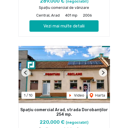
289,000 €
(negociabil)
Spațiu comercial de vânzare
Central, Arad
401 mp
2006
Vezi mai multe detalii
Previous
Next
1
/
10
Video
Harta
Spațiu comercial Arad, strada Dorobanților
254 mp.
220,000 €
(negociabil)