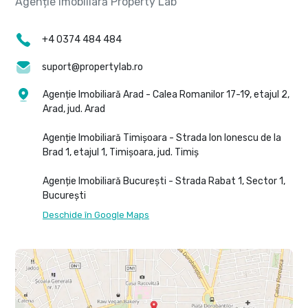
+4 0374 484 484
suport@propertylab.ro
Agenție Imobiliară Arad - Calea Romanilor 17-19, etajul 2,
Arad, jud. Arad
Agenție Imobiliară Timișoara - Strada Ion Ionescu de la
Brad 1, etajul 1, Timișoara, jud. Timiș
Agenție Imobiliară București - Strada Rabat 1, Sector 1,
București
Deschide în Google Maps