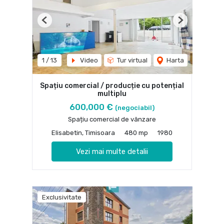
Previous
Next
1
/
13
Video
Tur virtual
Harta
Spațiu comercial / producție cu potențial
multiplu
600,000 €
(negociabil)
Spațiu comercial de vânzare
Elisabetin, Timisoara
480 mp
1980
Vezi mai multe detalii
Exclusivitate