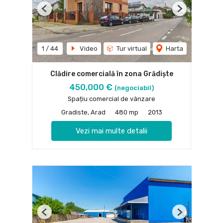
Previous
Next
1
/
44
Video
Tur virtual
Harta
Clădire comercială în zona Grădiște
450,000 €
(negociabil)
Spațiu comercial de vânzare
Gradiste, Arad
480 mp
2013
Vezi mai multe detalii
Previous
Next