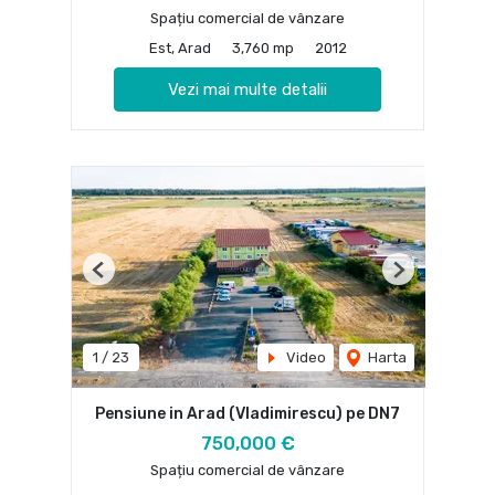
Spațiu comercial de vânzare
Est, Arad
3,760 mp
2012
Vezi mai multe detalii
Previous
Next
1
/
23
Video
Harta
Pensiune in Arad (Vladimirescu) pe DN7
750,000 €
Spațiu comercial de vânzare