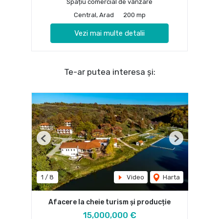
Spațiu comercial de vânzare
Central, Arad
200 mp
Vezi mai multe detalii
Te-ar putea interesa și:
Previous
Next
1
/
8
Video
Harta
Afacere la cheie turism și producție
15,000,000 €