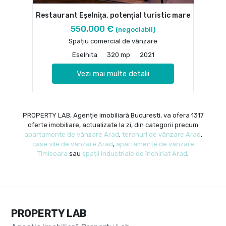
Restaurant Eşelniţa, potenţial turistic mare
550,000 €
(negociabil)
Spațiu comercial de vânzare
Eselnita
320 mp
2021
Vezi mai multe detalii
PROPERTY LAB, Agenție imobiliară Bucuresti, va ofera 1317
oferte imobiliare, actualizate la zi, din categorii precum
apartamente de vânzare Arad
,
terenuri de vânzare Arad
,
case vile de vânzare Arad
,
apartamente de vânzare
Timisoara
sau
spații industriale de închiriat Arad
.
PROPERTY LAB