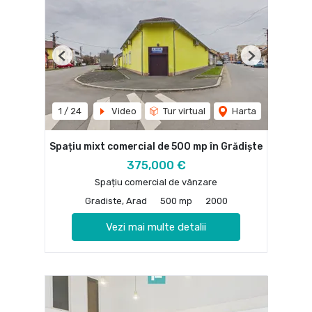
Previous
Next
1
/
24
Video
Tur virtual
Harta
Spațiu mixt comercial de 500 mp în Grădiște
375,000 €
Spațiu comercial de vânzare
Gradiste, Arad
500 mp
2000
Vezi mai multe detalii