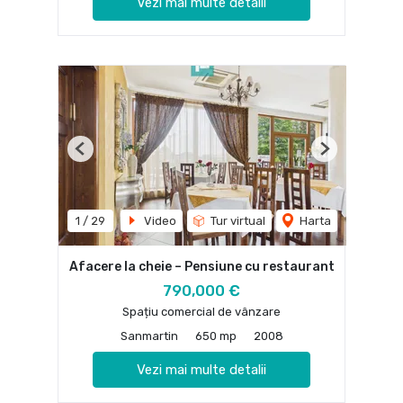
Vezi mai multe detalii
Previous
Next
1
/
29
Video
Tur virtual
Harta
Afacere la cheie – Pensiune cu restaurant
790,000 €
Spațiu comercial de vânzare
Sanmartin
650 mp
2008
Vezi mai multe detalii