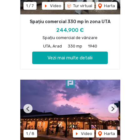
1
/
7
Video
Tur virtual
Harta
Spațiu comercial 330 mp în zona UTA
244,900 €
Spațiu comercial de vânzare
UTA, Arad
330 mp
1940
Vezi mai multe detalii
Previous
Next
1
/
8
Video
Harta