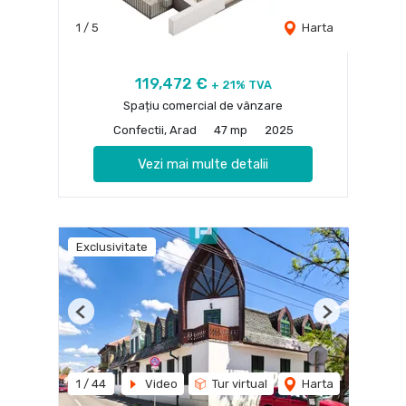
1
/
5
Harta
119,472 €
+ 21% TVA
Spațiu comercial de vânzare
Confectii, Arad
47 mp
2025
Vezi mai multe detalii
Exclusivitate
Previous
Next
1
/
44
Video
Tur virtual
Harta