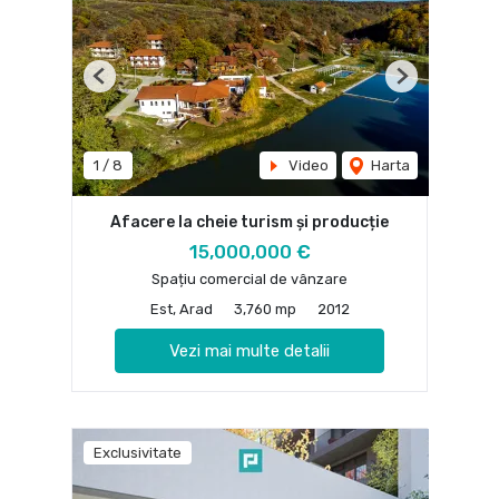
Previous
Next
1
/
8
Video
Harta
Afacere la cheie turism și producție
15,000,000 €
Spațiu comercial de vânzare
Est, Arad
3,760 mp
2012
Vezi mai multe detalii
Exclusivitate