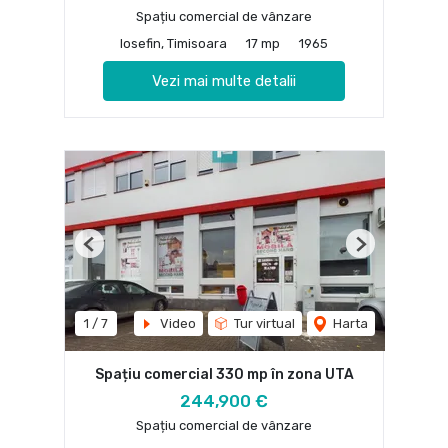
Spațiu comercial de vânzare
Iosefin, Timisoara
17 mp
1965
Vezi mai multe detalii
Previous
Next
1
/
7
Video
Tur virtual
Harta
Spațiu comercial 330 mp în zona UTA
244,900 €
Spațiu comercial de vânzare