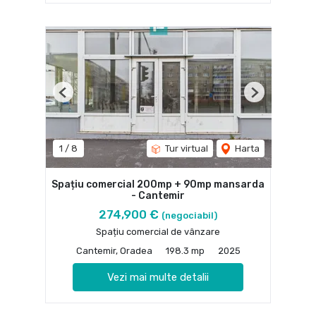
Previous
Next
1
/
8
Tur virtual
Harta
Spațiu comercial 200mp + 90mp mansarda
- Cantemir
274,900 €
(negociabil)
Spațiu comercial de vânzare
Cantemir, Oradea
198.3 mp
2025
Vezi mai multe detalii