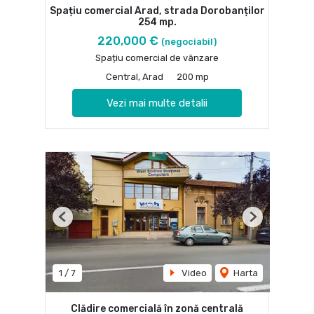
Spațiu comercial Arad, strada Dorobanților
254 mp.
220,000 €
(negociabil)
Spațiu comercial de vânzare
Central, Arad
200 mp
Vezi mai multe detalii
Previous
Next
1
/
7
Video
Harta
Clădire comercială în zonă centrală