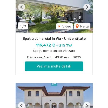
Previous
Next
1
/
7
Video
Harta
Spațiu comercial în Via - Universitate
119,472 €
+ 21% TVA
Spațiu comercial de vânzare
Parneava, Arad
49.78 mp
2025
Vezi mai multe detalii
Previous
Next