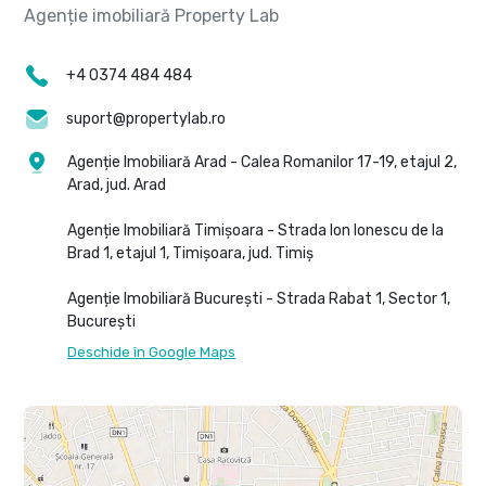
+4 0374 484 484
suport@propertylab.ro
Agenție Imobiliară Arad - Calea Romanilor 17-19, etajul 2,
Arad, jud. Arad
Agenție Imobiliară Timișoara - Strada Ion Ionescu de la
Brad 1, etajul 1, Timișoara, jud. Timiș
Agenție Imobiliară București - Strada Rabat 1, Sector 1,
București
Deschide în Google Maps