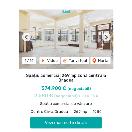
Previous
Next
1
/
14
Video
Tur virtual
Harta
Spațiu comercial 269 mp zonă centrală
Oradea
374,900 €
(negociabil)
2,580 €
(negociabil) + 21% TVA
Spațiu comercial de vânzare
Centru Civic, Oradea
269 mp
1980
Vezi mai multe detalii