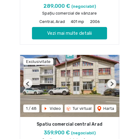
289,000 €
(negociabil)
Spațiu comercial de vânzare
Central, Arad
401 mp
2006
Vezi mai multe detalii
Exclusivitate
Previous
Next
1
/
48
Video
Tur virtual
Harta
Spatiu comercial central Arad
359,900 €
(negociabil)