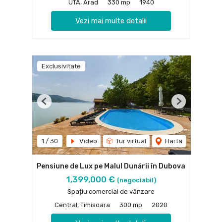
UTA, Arad
330 mp
1940
Vezi mai multe detalii
Exclusivitate
Previous
Next
1
/
30
Video
Tur virtual
Harta
Pensiune de Lux pe Malul Dunării în Dubova
1,399,000 €
(negociabil)
Spațiu comercial de vânzare
Central, Timisoara
300 mp
2020