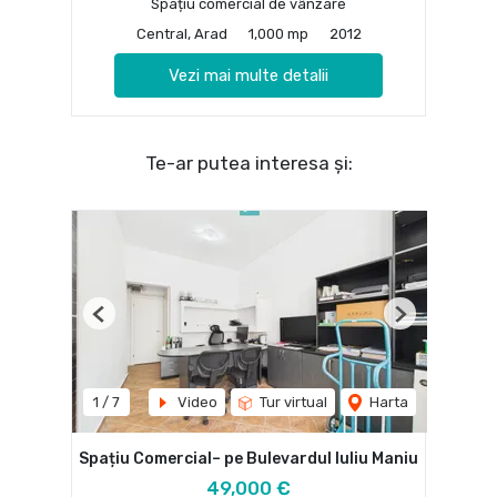
Spațiu comercial de vânzare
Central, Arad
1,000 mp
2012
Vezi mai multe detalii
Te-ar putea interesa și:
Previous
Next
1
/
7
Video
Tur virtual
Harta
Spațiu Comercial– pe Bulevardul Iuliu Maniu
49,000 €