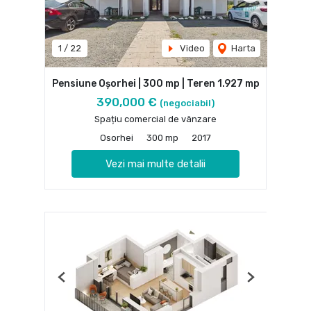
1
/
22
Video
Harta
Pensiune Oșorhei | 300 mp | Teren 1.927 mp
390,000 €
(negociabil)
Spațiu comercial de vânzare
Osorhei
300 mp
2017
Vezi mai multe detalii
Previous
Next