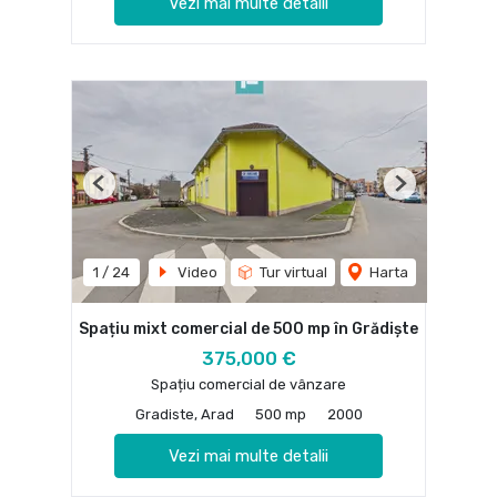
Vezi mai multe detalii
Previous
Next
1
/
24
Video
Tur virtual
Harta
Spațiu mixt comercial de 500 mp în Grădiște
375,000 €
Spațiu comercial de vânzare
Gradiste, Arad
500 mp
2000
Vezi mai multe detalii