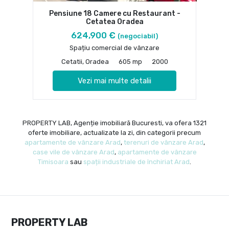
Pensiune 18 Camere cu Restaurant -
Cetatea Oradea
624,900 €
(negociabil)
Spațiu comercial de vânzare
Cetatii, Oradea
605 mp
2000
Vezi mai multe detalii
PROPERTY LAB, Agenție imobiliară Bucuresti, va ofera 1321
oferte imobiliare, actualizate la zi, din categorii precum
apartamente de vânzare Arad
,
terenuri de vânzare Arad
,
case vile de vânzare Arad
,
apartamente de vânzare
Timisoara
sau
spații industriale de închiriat Arad
.
PROPERTY LAB