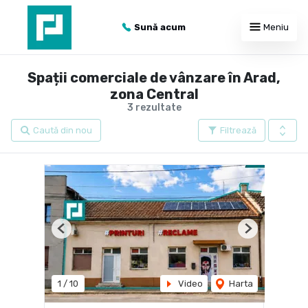
Sună acum
Meniu
Spații comerciale de vânzare în Arad,
zona Central
3 rezultate
Caută din nou
Filtrează
Previous
Next
1
/
10
Video
Harta