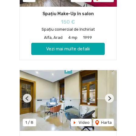
Spațiu Make-Up în salon
150 €
Spațiu comercial de închiriat
Alfa, Arad
4 mp
1999
Vezi mai multe detalii
Previous
Next
1
/
8
Video
Harta