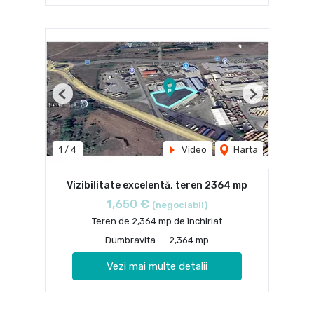
Previous
Next
1
/
4
Video
Harta
Vizibilitate excelentă, teren 2364 mp
1,650 €
(negociabil)
Teren de 2,364 mp de închiriat
Dumbravita
2,364 mp
Vezi mai multe detalii