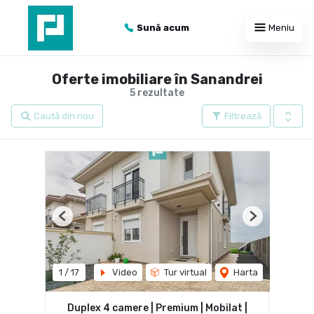
Sună acum
Meniu
Oferte imobiliare în Sanandrei
5 rezultate
Caută din nou
Filtrează
Previous
Next
1
/
17
Video
Tur virtual
Harta
Duplex 4 camere | Premium | Mobilat |