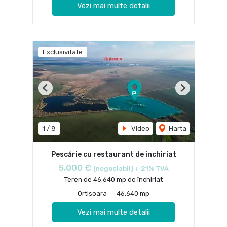
Vezi mai multe detalii
Exclusivitate
Previous
Next
1
/
8
Video
Harta
Pescărie cu restaurant de inchiriat
5,000 €
(negociabil) + 21% TVA
Teren de 46,640 mp de închiriat
Ortisoara
46,640 mp
Vezi mai multe detalii