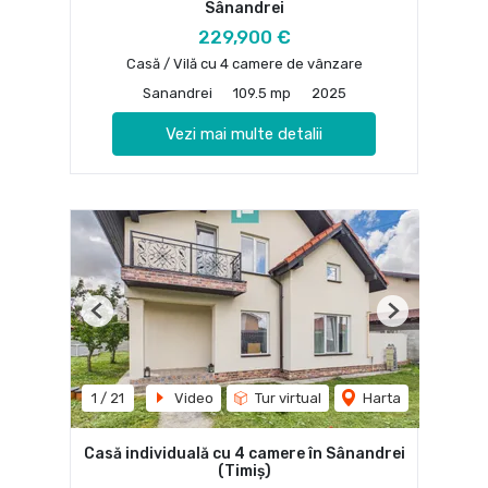
Sânandrei
229,900 €
Casă / Vilă cu 4 camere de vânzare
Sanandrei
109.5 mp
2025
Vezi mai multe detalii
Previous
Next
1
/
21
Video
Tur virtual
Harta
Casă individuală cu 4 camere în Sânandrei
(Timiș)