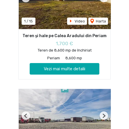
Previous
Next
1
/
15
Video
Harta
Teren și hale pe Calea Aradului din Periam
1,700 €
Teren de 8,600 mp de închiriat
Periam
8,600 mp
Vezi mai multe detalii
Previous
Next