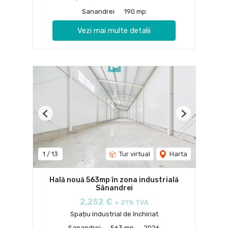
Sanandrei
190 mp
Vezi mai multe detalii
Previous
Next
1
/
13
Tur virtual
Harta
Hală nouă 563mp în zona industrială
Sânandrei
2,252 €
+ 21% TVA
Spațiu industrial de închiriat
Sanandrei
563 mp
2026