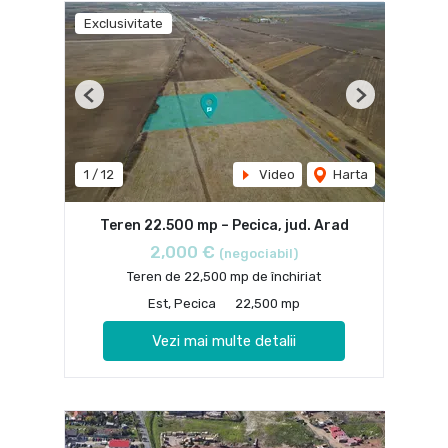
Exclusivitate
Previous
Next
1
/
12
Video
Harta
Teren 22.500 mp – Pecica, jud. Arad
2,000 €
(negociabil)
Teren de 22,500 mp de închiriat
Est, Pecica
22,500 mp
Vezi mai multe detalii