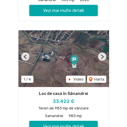
Vezi mai multe detalii
Previous
Next
1
/
4
Video
Harta
Loc de casă în Sânandrei
33,422 €
Teren de 983 mp de vânzare
Sanandrei
983 mp
Vezi mai multe detalii