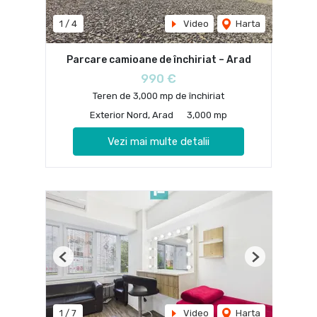
1
/
4
Video
Harta
Parcare camioane de închiriat – Arad
990 €
Teren de 3,000 mp de închiriat
Exterior Nord, Arad
3,000 mp
Vezi mai multe detalii
Previous
Next
1
/
7
Video
Harta