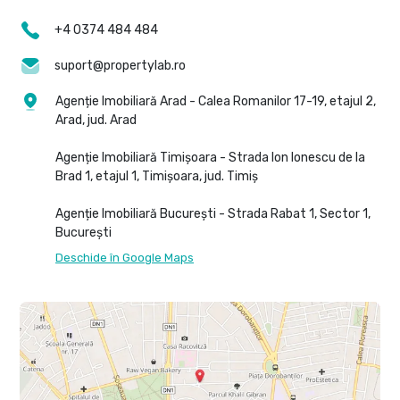
+4 0374 484 484
suport@propertylab.ro
Agenție Imobiliară Arad - Calea Romanilor 17-19, etajul 2,
Arad, jud. Arad
Agenție Imobiliară Timișoara - Strada Ion Ionescu de la
Brad 1, etajul 1, Timișoara, jud. Timiș
Agenție Imobiliară București - Strada Rabat 1, Sector 1,
București
Deschide în Google Maps