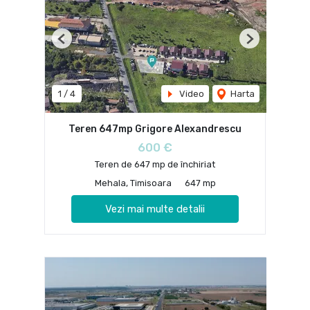
Previous
Next
1
/
4
Video
Harta
Teren 647mp Grigore Alexandrescu
600 €
Teren de 647 mp de închiriat
Mehala, Timisoara
647 mp
Vezi mai multe detalii