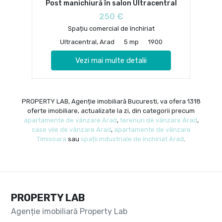
Post manichiură în salon Ultracentral
250 €
Spațiu comercial de închiriat
Ultracentral, Arad
5 mp
1900
Vezi mai multe detalii
PROPERTY LAB, Agenție imobiliară Bucuresti, va ofera 1318
oferte imobiliare, actualizate la zi, din categorii precum
apartamente de vânzare Arad
,
terenuri de vânzare Arad
,
case vile de vânzare Arad
,
apartamente de vânzare
Timisoara
sau
spații industriale de închiriat Arad
.
PROPERTY LAB