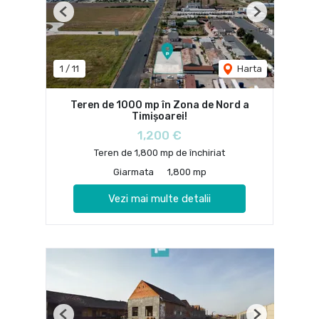
Previous
Next
1
/
11
Harta
Teren de 1000 mp în Zona de Nord a
Timișoarei!
1,200 €
Teren de 1,800 mp de închiriat
Giarmata
1,800 mp
Vezi mai multe detalii