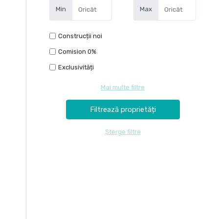
Min
Max
Construcții noi
Comision 0%
Exclusivități
Mai multe filtre
Șterge filtre