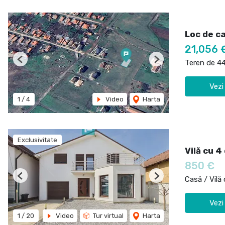
Loc de c
21,056 
Teren de 4
Previous
Next
Vezi
1
/
4
Video
Harta
Exclusivitate
Vilă cu 4
850 €
Casă / Vilă 
Previous
Next
Vezi
1
/
20
Video
Tur virtual
Harta