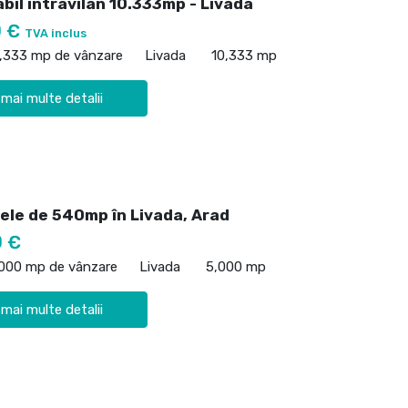
bil intravilan 10.333mp - Livada
0 €
TVA inclus
0,333 mp de vânzare
Livada
10,333 mp
 mai multe detalii
lele de 540mp în Livada, Arad
0 €
,000 mp de vânzare
Livada
5,000 mp
 mai multe detalii