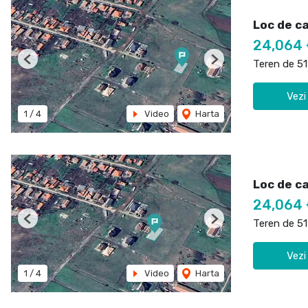
Loc de c
24,064
Teren de 5
Previous
Next
Vezi
1
/
4
Video
Harta
Loc de c
24,064
Teren de 5
Previous
Next
Vezi
1
/
4
Video
Harta