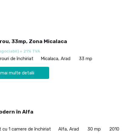
irou, 33mp, Zona Micalaca
egociabil) + 21% TVA
rouri de închiriat
Micalaca, Arad
33 mp
 mai multe detalii
odern în Alfa
cu 1 camere de închiriat
Alfa, Arad
30 mp
2010