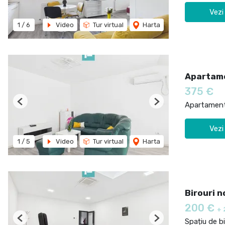
Vezi
1
/
6
Video
Tur virtual
Harta
Apartame
375 €
Apartament 
Previous
Next
Vezi
1
/
5
Video
Tur virtual
Harta
Birouri n
200 €
+ 
Spațiu de bi
Previous
Next