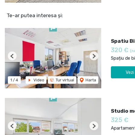
Te-ar putea interesa și:
Spatiu B
320 €
(n
Spațiu de bi
Previous
Next
Vezi
1
/
4
Video
Tur virtual
Harta
Studio m
325 €
Apartament 
Previous
Next