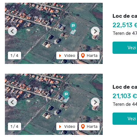
Loc de c
22,513 
Teren de 4
Previous
Next
Vezi
1
/
4
Video
Harta
Loc de c
21,103 €
Teren de 4
Previous
Next
Vezi
1
/
4
Video
Harta