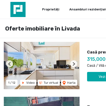
Proprietăți
Ansambluri rezidențial
Oferte imobiliare în Livada
Casă prem
315,000
Casă / Vilă
Previous
Next
Vezi
1
/
12
Video
Tur virtual
Harta