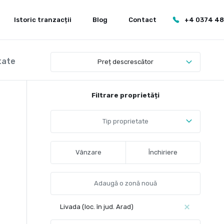
Istoric tranzacții
Blog
Contact
+4 0374 4
tate
Preț descrescător
Filtrare proprietăți
Tip proprietate
Vânzare
Închiriere
Livada (loc. în jud. Arad)