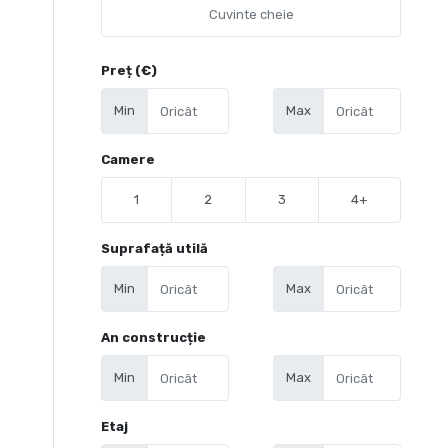
Preț (€)
Min
Max
Camere
1
2
3
4+
Suprafață utilă
Min
Max
An construcție
Min
Max
Etaj