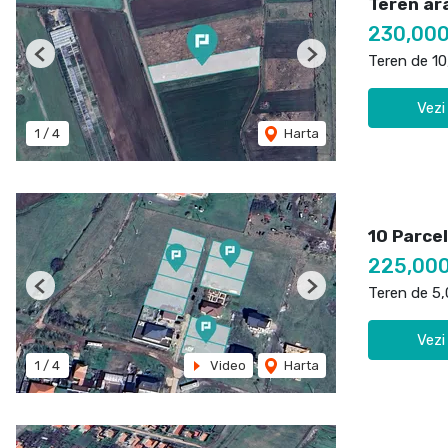
Teren ara
230,00
Teren de 1
Previous
Next
Vezi
1
/
4
Harta
10 Parce
225,00
Teren de 5
Previous
Next
Vezi
1
/
4
Video
Harta