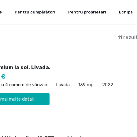
e
Pentru cumpărători
Pentru proprietari
Echipa
11 rezul
ium la sol, Livada.
 €
 cu 4 camere de vânzare
Livada
139 mp
2022
 mai multe detalii