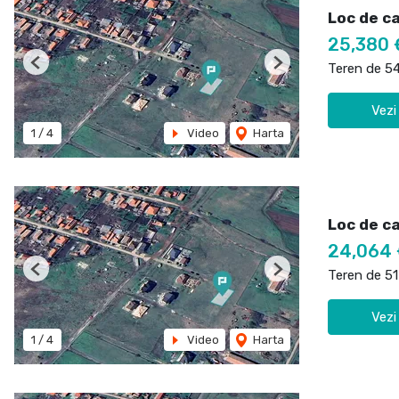
Loc de c
25,380 
Teren de 5
Previous
Next
Vezi
1
/
4
Video
Harta
Loc de c
24,064
Teren de 5
Previous
Next
Vezi
1
/
4
Video
Harta