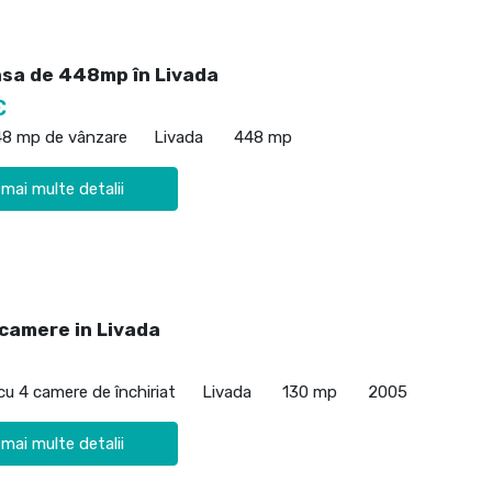
asa de 448mp în Livada
€
48 mp de vânzare
Livada
448 mp
 mai multe detalii
 camere in Livada
cu 4 camere de închiriat
Livada
130 mp
2005
 mai multe detalii