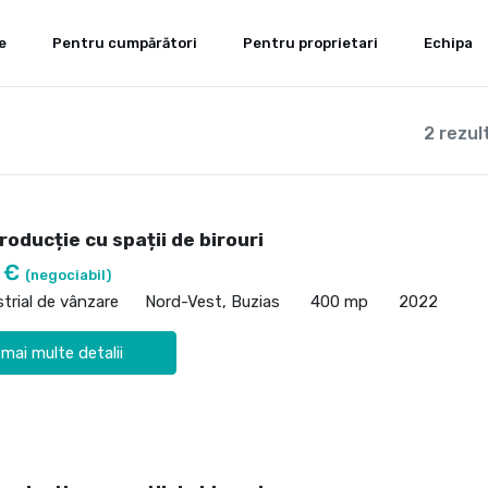
e
Pentru cumpărători
Pentru proprietari
Echipa
2 rezul
roducție cu spații de birouri
0 €
(negociabil)
strial de vânzare
Nord-Vest, Buzias
400 mp
2022
 mai multe detalii