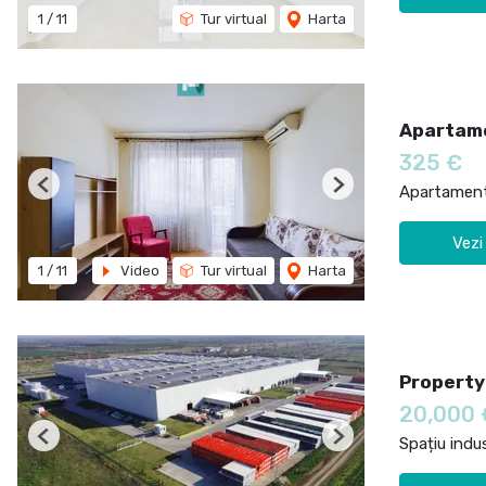
1
/
11
Tur virtual
Harta
Apartame
325 €
Apartament 
Previous
Next
Vezi
1
/
11
Video
Tur virtual
Harta
Property
20,000
Spațiu indus
Previous
Next