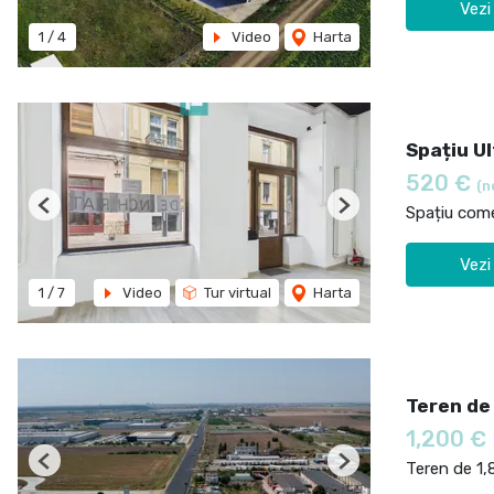
Vezi
1
/
4
Video
Harta
Spațiu Ul
520 €
(n
Spațiu comer
Previous
Next
Vezi
1
/
7
Video
Tur virtual
Harta
Teren de
1,200 €
Teren de 1,
Previous
Next