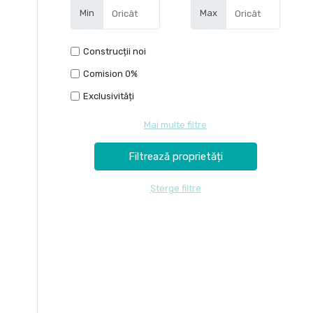
Min
Max
Construcții noi
Comision 0%
Exclusivități
Mai multe filtre
Șterge filtre