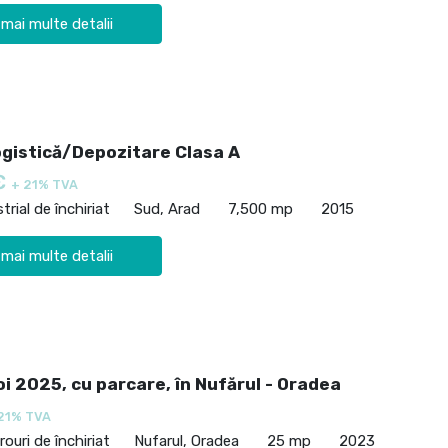
 mai multe detalii
ogistică/Depozitare Clasa A
€
+ 21% TVA
trial de închiriat
Sud, Arad
7,500 mp
2015
 mai multe detalii
oi 2025, cu parcare, în Nufărul - Oradea
21% TVA
rouri de închiriat
Nufarul, Oradea
25 mp
2023