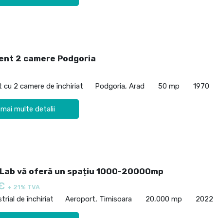
nt 2 camere Podgoria
cu 2 camere de închiriat
Podgoria, Arad
50 mp
1970
 mai multe detalii
Lab vă oferă un spațiu 1000-20000mp
 €
+ 21% TVA
trial de închiriat
Aeroport, Timisoara
20,000 mp
2022