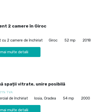
nt 2 camere în Giroc
cu 2 camere de închiriat
Giroc
52 mp
2018
 mai multe detalii
uă spații vitrate, unire posibilă
21% TVA
cial de închiriat
Iosia, Oradea
54 mp
2000
 mai multe detalii