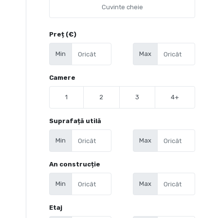
Preț (€)
Min
Max
Camere
1
2
3
4+
Suprafață utilă
Min
Max
An construcție
Min
Max
Etaj