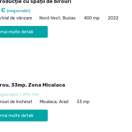
roducție cu spații de birouri
0 €
(negociabil)
strial de vânzare
Nord-Vest, Buzias
400 mp
2022
 mai multe detalii
irou, 33mp, Zona Micalaca
egociabil) + 21% TVA
rouri de închiriat
Micalaca, Arad
33 mp
 mai multe detalii