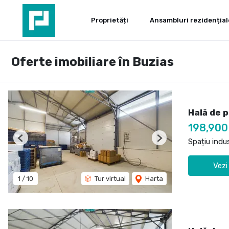
Proprietăți
Ansambluri rezidențial
Oferte imobiliare în Buzias
Hală de p
198,90
Spațiu indu
Previous
Next
Vezi
1
/
10
Tur virtual
Harta