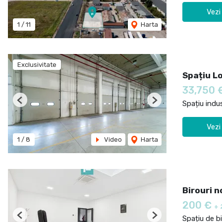
Vezi
1
/
11
Harta
Exclusivitate
Spațiu L
33,750 
Spațiu indus
Previous
Next
Vezi
1
/
8
Video
Harta
Birouri n
200 €
+ 
Spațiu de bi
Previous
Next