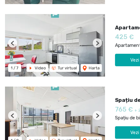
Apartame
425 €
Apartament 
Previous
Next
Vezi
1
/
7
Video
Tur virtual
Harta
Spațiu de
765 €
+ 
Spațiu de bi
Previous
Next
Vezi