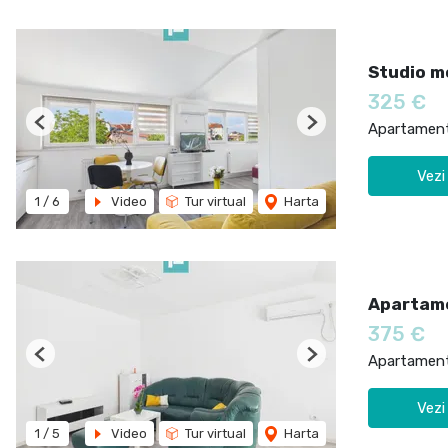
Studio m
325 €
Apartament 
Previous
Next
Vezi
1
/
6
Video
Tur virtual
Harta
Apartame
375 €
Apartament 
Previous
Next
Vezi
1
/
5
Video
Tur virtual
Harta