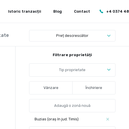
Istoric tranzacții
Blog
Contact
+4 0374 4
tate
Preț descrescător
Filtrare proprietăți
Tip proprietate
Vânzare
Închiriere
Buzias (oraș în jud. Timis)