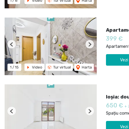
1
/
8
Video
Tur virtual
Harta
Apartame
399 €
Apartament 
Previous
Next
Vezi
1
/
15
Video
Tur virtual
Harta
Ioșia: do
650 €
+ 
Spațiu comer
Previous
Next
Vezi