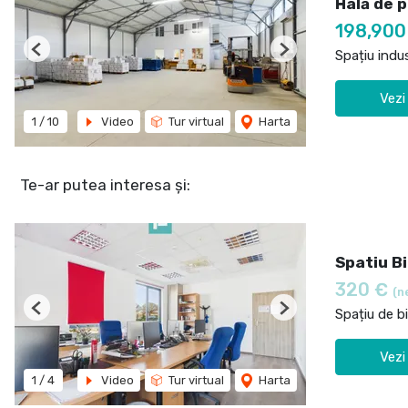
Hală de p
198,90
Spațiu indu
Previous
Next
Vezi
1
/
10
Video
Tur virtual
Harta
Te-ar putea interesa și:
Spatiu B
320 €
(n
Spațiu de bi
Previous
Next
Vezi
1
/
4
Video
Tur virtual
Harta