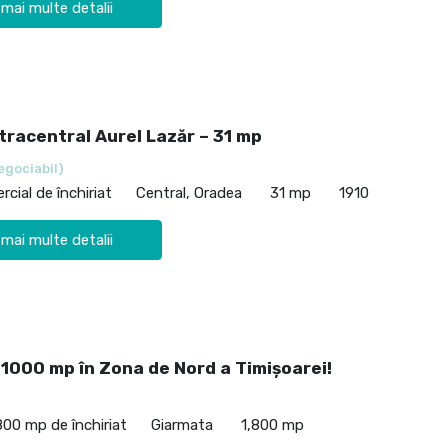
 mai multe detalii
tracentral Aurel Lazăr – 31 mp
egociabil)
cial de închiriat
Central, Oradea
31 mp
1910
 mai multe detalii
 1000 mp în Zona de Nord a Timișoarei!
800 mp de închiriat
Giarmata
1,800 mp