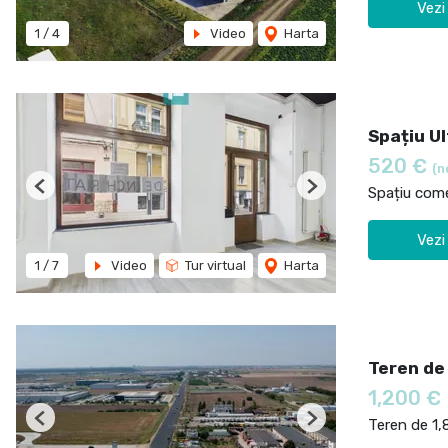
Vezi
1
/
4
Video
Harta
Spațiu Ul
520 €
(n
Spațiu comer
Previous
Next
Vezi
1
/
7
Video
Tur virtual
Harta
Teren de
1,200 €
Teren de 1,
Previous
Next