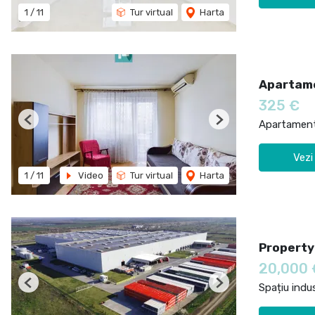
1
/
11
Tur virtual
Harta
Apartame
325 €
Apartament 
Previous
Next
Vezi
1
/
11
Video
Tur virtual
Harta
Property
20,000
Spațiu indus
Previous
Next