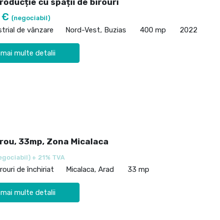
roducție cu spații de birouri
0 €
(negociabil)
strial de vânzare
Nord-Vest, Buzias
400 mp
2022
 mai multe detalii
irou, 33mp, Zona Micalaca
egociabil) + 21% TVA
rouri de închiriat
Micalaca, Arad
33 mp
 mai multe detalii