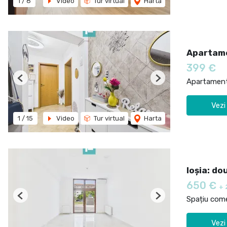
1
/
8
Video
Tur virtual
Harta
Apartame
399 €
Apartament 
Previous
Next
Vezi
1
/
15
Video
Tur virtual
Harta
Ioșia: do
650 €
+ 
Spațiu comer
Previous
Next
Vezi