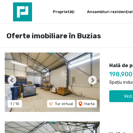
Proprietăți
Ansambluri rezidențial
Oferte imobiliare în Buzias
Hală de p
198,90
Spațiu indu
Previous
Next
Vezi
1
/
10
Tur virtual
Harta