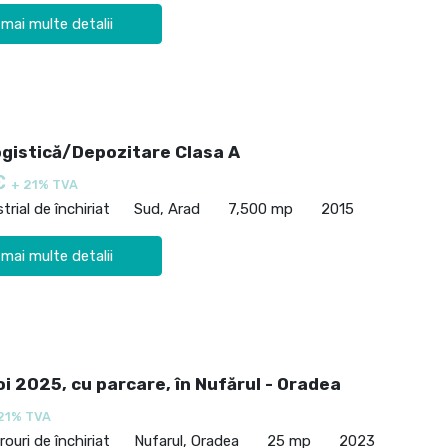
 mai multe detalii
ogistică/Depozitare Clasa A
€
+ 21% TVA
trial de închiriat
Sud, Arad
7,500 mp
2015
 mai multe detalii
oi 2025, cu parcare, în Nufărul - Oradea
21% TVA
rouri de închiriat
Nufarul, Oradea
25 mp
2023