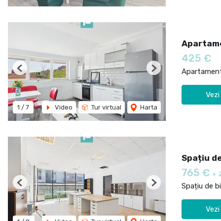
Apartame
425 €
Apartament 
Previous
Next
Vezi
1
/
7
Video
Tur virtual
Harta
Spațiu de
765 €
+ 
Spațiu de bi
Previous
Next
Vezi