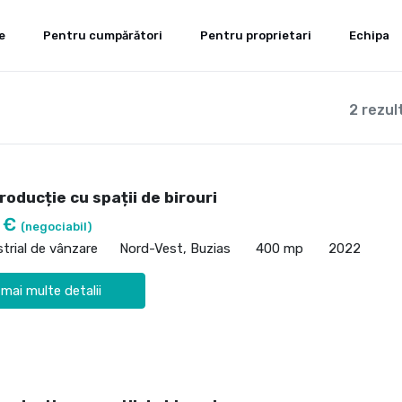
e
Pentru cumpărători
Pentru proprietari
Echipa
2 rezul
roducție cu spații de birouri
0 €
(negociabil)
strial de vânzare
Nord-Vest, Buzias
400 mp
2022
 mai multe detalii