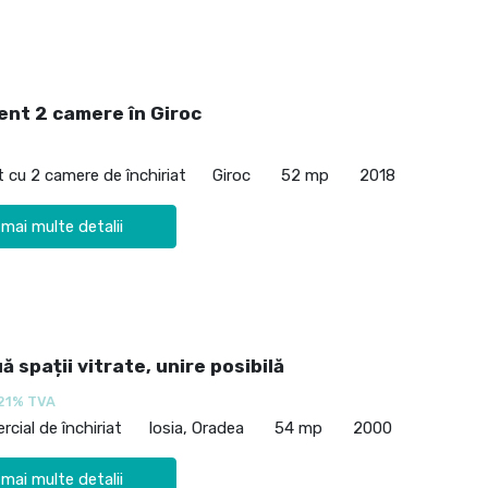
nt 2 camere în Giroc
cu 2 camere de închiriat
Giroc
52 mp
2018
 mai multe detalii
uă spații vitrate, unire posibilă
21% TVA
cial de închiriat
Iosia, Oradea
54 mp
2000
 mai multe detalii