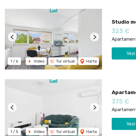
Studio m
325 €
Apartament 
Previous
Next
Vezi
1
/
6
Video
Tur virtual
Harta
Apartame
375 €
Apartament 
Previous
Next
Vezi
1
/
5
Video
Tur virtual
Harta