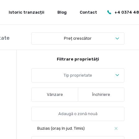
Istoric tranzacții
Blog
Contact
+4 0374 4
tate
Preț crescător
Filtrare proprietăți
Tip proprietate
Vânzare
Închiriere
Buzias (oraș în jud. Timis)