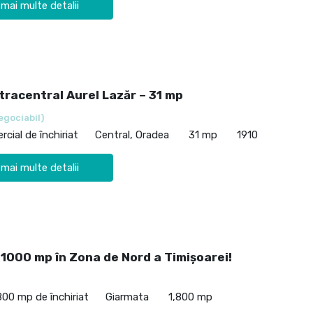
 mai multe detalii
tracentral Aurel Lazăr – 31 mp
egociabil)
cial de închiriat
Central, Oradea
31 mp
1910
 mai multe detalii
 1000 mp în Zona de Nord a Timișoarei!
800 mp de închiriat
Giarmata
1,800 mp