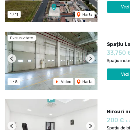
Vezi
1
/
11
Harta
Exclusivitate
Spațiu L
33,750 
Spațiu indus
Previous
Next
Vezi
1
/
8
Video
Harta
Birouri n
200 €
+ 
Spațiu de bi
Previous
Next