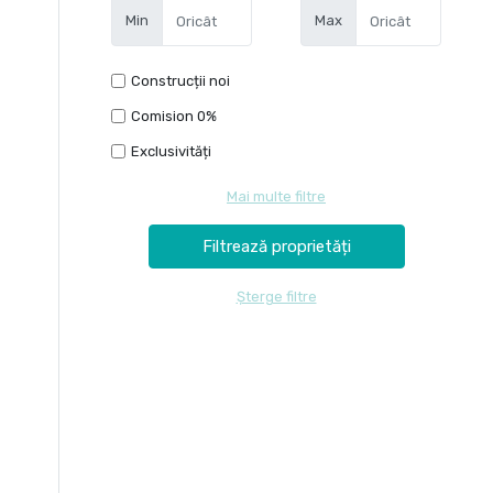
Min
Max
Construcții noi
Comision 0%
Exclusivități
Mai multe filtre
Șterge filtre