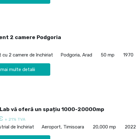
nt 2 camere Podgoria
cu 2 camere de închiriat
Podgoria, Arad
50 mp
1970
 mai multe detalii
Lab vă oferă un spațiu 1000-20000mp
 €
+ 21% TVA
trial de închiriat
Aeroport, Timisoara
20,000 mp
2022