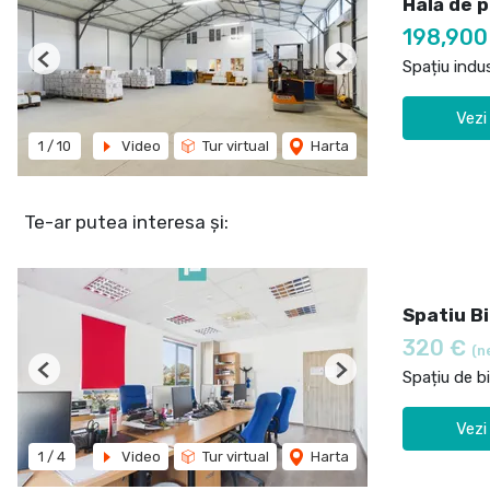
Hală de p
198,90
Spațiu indu
Previous
Next
Vezi
1
/
10
Video
Tur virtual
Harta
Te-ar putea interesa și:
Spatiu B
320 €
(n
Spațiu de bi
Previous
Next
Vezi
1
/
4
Video
Tur virtual
Harta