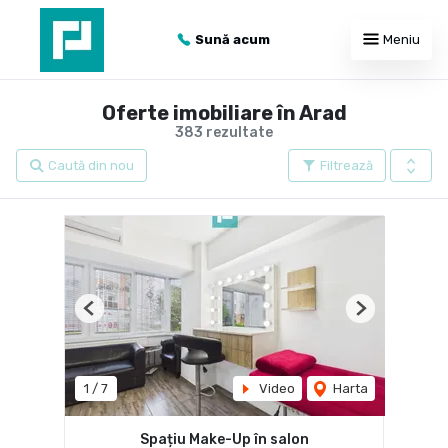
Sună acum
Meniu
Oferte imobiliare în Arad
383 rezultate
Caută din nou
Filtrează
Previous
Next
1
/
7
Video
Harta
Spațiu Make-Up în salon