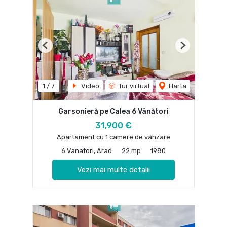
Previous
Next
1
/
7
Video
Tur virtual
Harta
Garsonieră pe Calea 6 Vânători
31,900 €
Apartament cu 1 camere de vânzare
6 Vanatori, Arad
22 mp
1980
Vezi mai multe detalii