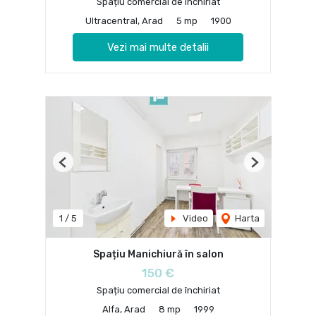
Spațiu comercial de închiriat
Ultracentral, Arad
5 mp
1900
Vezi mai multe detalii
Previous
Next
1
/
5
Video
Harta
Spațiu Manichiură în salon
150 €
Spațiu comercial de închiriat
Alfa, Arad
8 mp
1999