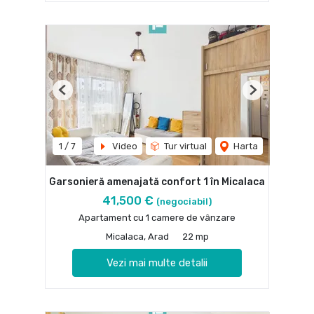
Previous
Next
1
/
7
Video
Tur virtual
Harta
Garsonieră amenajată confort 1 în Micalaca
41,500 €
(negociabil)
Apartament cu 1 camere de vânzare
Micalaca, Arad
22 mp
Vezi mai multe detalii