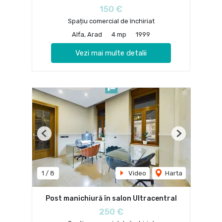
150 €
Spațiu comercial de închiriat
Alfa, Arad
4 mp
1999
Vezi mai multe detalii
Previous
Next
1
/
8
Video
Harta
Post manichiură în salon Ultracentral
250 €