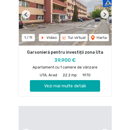
Previous
Next
1
/
11
Video
Tur virtual
Harta
Garsonieră pentru investiții zona Uta
39,900 €
Apartament cu 1 camere de vânzare
UTA, Arad
22.2 mp
1970
Vezi mai multe detalii