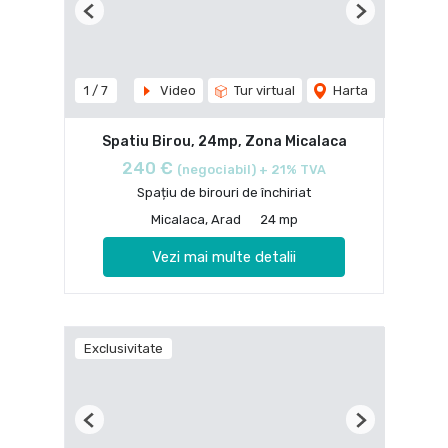
Previous
Next
1
/
7
Video
Tur virtual
Harta
Spatiu Birou, 24mp, Zona Micalaca
240 €
(negociabil) + 21% TVA
Spațiu de birouri de închiriat
Micalaca, Arad
24 mp
Vezi mai multe detalii
Exclusivitate
Previous
Next