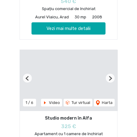
540 €
Spațiu comercial de închiriat
Aurel Vlaicu, Arad
30 mp
2008
Vezi mai multe detalii
Previous
Next
1
/
6
Video
Tur virtual
Harta
Studio modern în Alfa
325 €
Apartament cu 1 camere de închiriat