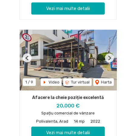
Vezi mai multe detalii
Previous
Next
1
/
9
Video
Tur virtual
Harta
Afacere la cheie poziție excelentă
20,000 €
Spațiu comercial de vânzare
Polivalenta, Arad
14 mp
2022
Vezi mai multe detalii