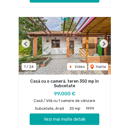
Previous
Next
1
/
24
Video
Harta
Casă cu o cameră, teren 350 mp în
Subcetate
99,000 €
Casă / Vilă cu 1 camere de vânzare
Subcetate, Arad
20 mp
1999
Vezi mai multe detalii