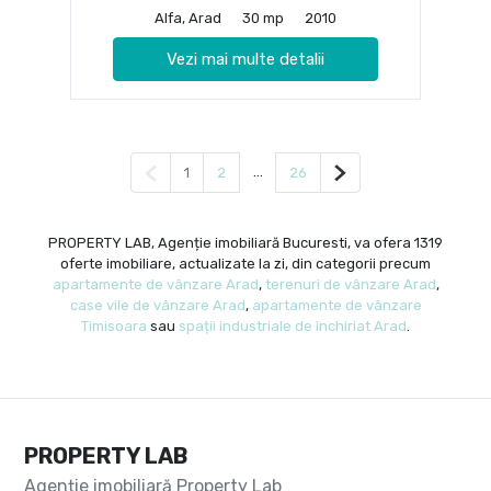
Alfa, Arad
30 mp
2010
Vezi mai multe detalii
Pagina anterioară
...
Pagina următoare
1
2
26
PROPERTY LAB, Agenție imobiliară Bucuresti, va ofera 1319
oferte imobiliare, actualizate la zi, din categorii precum
apartamente de vânzare Arad
,
terenuri de vânzare Arad
,
case vile de vânzare Arad
,
apartamente de vânzare
Timisoara
sau
spații industriale de închiriat Arad
.
PROPERTY LAB