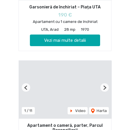
Garsonieră de închiriat – Piața UTA
190 €
Apartament cu 1 camere de închiriat
UTA, Arad
28 mp
1970
Vezi mai multe detalii
Previous
Next
1
/
11
Video
Harta
Apartament o cameră, parter, Parcul