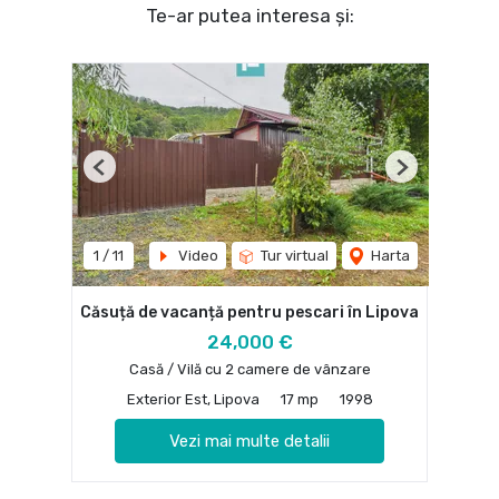
Te-ar putea interesa și:
Previous
Next
1
/
11
Video
Tur virtual
Harta
Căsuță de vacanță pentru pescari în Lipova
24,000 €
Casă / Vilă cu 2 camere de vânzare
Exterior Est, Lipova
17 mp
1998
Vezi mai multe detalii