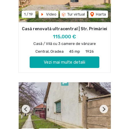
1
/
19
Video
Tur virtual
Harta
Casă renovată ultracentral | Str. Primăriei
115,000 €
Casă / Vilă cu 3 camere de vânzare
Central, Oradea
45 mp
1926
Vezi mai multe detalii
Previous
Next