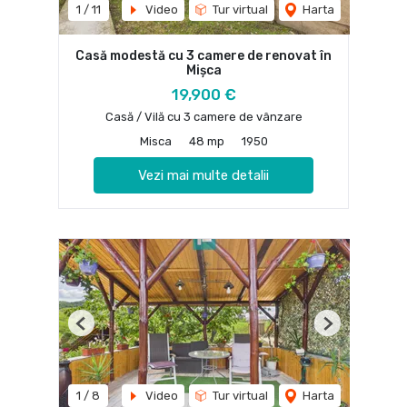
1
/
11
Video
Tur virtual
Harta
Casă modestă cu 3 camere de renovat în
Mișca
19,900 €
Casă / Vilă cu 3 camere de vânzare
Misca
48 mp
1950
Vezi mai multe detalii
Previous
Next
1
/
8
Video
Tur virtual
Harta