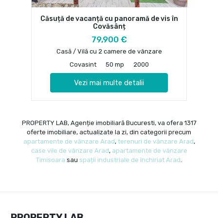
Căsuță de vacanță cu panoramă de vis în
Covăsânț
79,900 €
Casă / Vilă cu 2 camere de vânzare
Covasint
50 mp
2000
Vezi mai multe detalii
PROPERTY LAB, Agenție imobiliară Bucuresti, va ofera 1317
oferte imobiliare, actualizate la zi, din categorii precum
apartamente de vânzare Arad
,
terenuri de vânzare Arad
,
case vile de vânzare Arad
,
apartamente de vânzare
Timisoara
sau
spații industriale de închiriat Arad
.
PROPERTY LAB