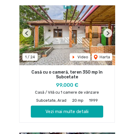
Previous
Next
1
/
24
Video
Harta
Casă cu o cameră, teren 350 mp în
Subcetate
99,000 €
Casă / Vilă cu 1 camere de vânzare
Subcetate, Arad
20 mp
1999
Vezi mai multe detalii