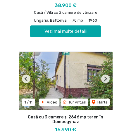
38,900 €
Casă / Vilă cu 2 camere de vânzare
Ungaria, Battonya
70 mp
1960
Vezi mai multe detalii
Previous
Next
1
/
11
Video
Tur virtual
Harta
Casă cu 3 camere și 2646 mp teren în
Dombegyhaz
16,990 €