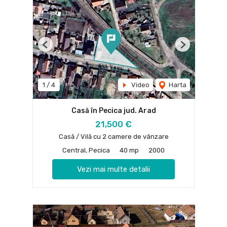
Previous
Next
1
/
4
Video
Harta
Casă în Pecica jud. Arad
21,500 €
Casă / Vilă cu 2 camere de vânzare
Central, Pecica
40 mp
2000
Vezi mai multe detalii