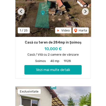
Previous
Next
1
/
25
Video
Harta
Casă cu teren de 284mp in Șoimoș
10,000 €
Casă / Vilă cu 2 camere de vânzare
Soimos
40 mp
1928
Vezi mai multe detalii
Exclusivitate