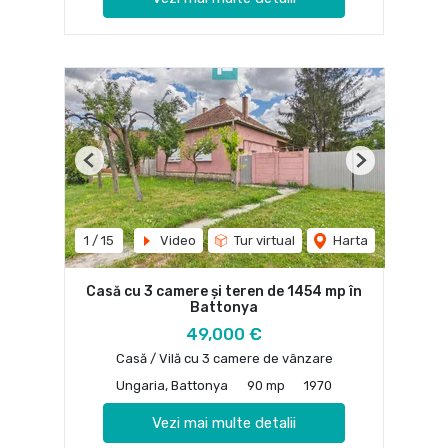
Previous
Next
1
/
15
Video
Tur virtual
Harta
Casă cu 3 camere și teren de 1454 mp în
Battonya
49,000 €
Casă / Vilă cu 3 camere de vânzare
Ungaria, Battonya
90 mp
1970
Vezi mai multe detalii