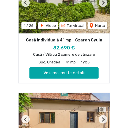
Previous
Next
1
/
26
Video
Tur virtual
Harta
Casă individuală 41 mp - Czaran Gyula
82,690 €
Casă / Vilă cu 2 camere de vânzare
Sud, Oradea
41 mp
1985
Vezi mai multe detalii
Previous
Next