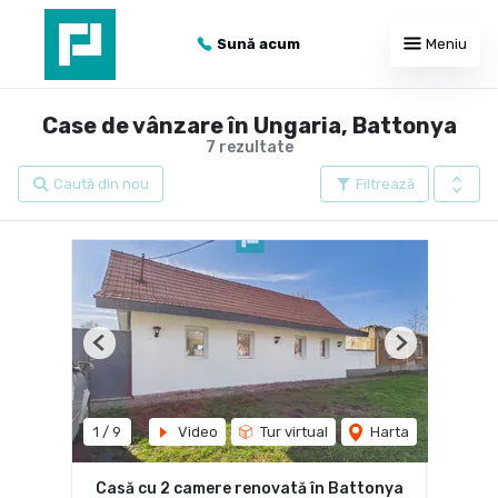
Sună acum
Meniu
Case de vânzare în Ungaria, Battonya
7 rezultate
Caută din nou
Filtrează
Previous
Next
1
/
9
Video
Tur virtual
Harta
Casă cu 2 camere renovată în Battonya