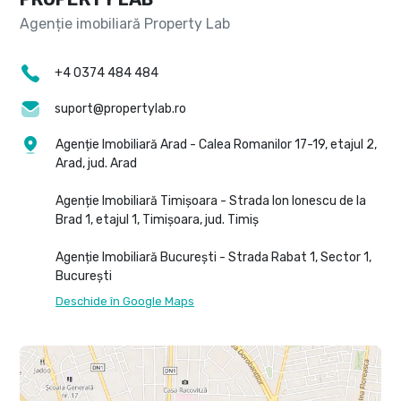
+4 0374 484 484
suport@propertylab.ro
Agenție Imobiliară Arad - Calea Romanilor 17-19, etajul 2,
Arad, jud. Arad
Agenție Imobiliară Timișoara - Strada Ion Ionescu de la
Brad 1, etajul 1, Timișoara, jud. Timiș
Agenție Imobiliară București - Strada Rabat 1, Sector 1,
București
Deschide în Google Maps