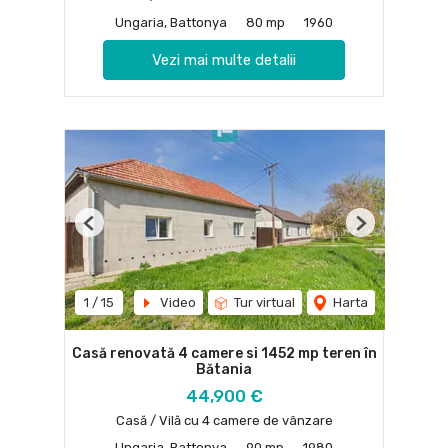
Ungaria, Battonya
80 mp
1960
Vezi mai multe detalii
Previous
Next
1
/
15
Video
Tur virtual
Harta
Casă renovată 4 camere si 1452 mp teren în
Bătania
44,900 €
Casă / Vilă cu 4 camere de vânzare
Ungaria, Battonya
90 mp
1980