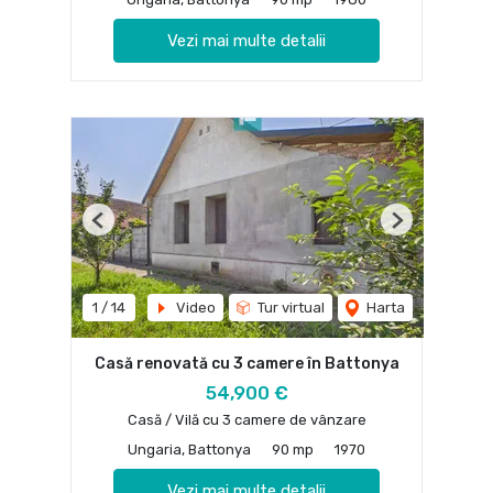
Vezi mai multe detalii
Previous
Next
1
/
14
Video
Tur virtual
Harta
Casă renovată cu 3 camere în Battonya
54,900 €
Casă / Vilă cu 3 camere de vânzare
Ungaria, Battonya
90 mp
1970
Vezi mai multe detalii