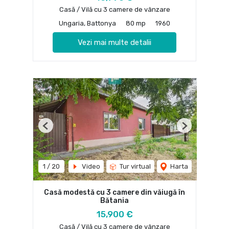
Casă / Vilă cu 3 camere de vânzare
Ungaria, Battonya
80 mp
1960
Vezi mai multe detalii
Previous
Next
1
/
20
Video
Tur virtual
Harta
Casă modestă cu 3 camere din văiugă în
Bătania
15,900 €
Casă / Vilă cu 3 camere de vânzare