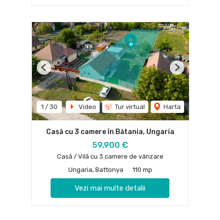
Previous
Next
1
/
30
Video
Tur virtual
Harta
Casă cu 3 camere în Bătania, Ungaria
59,900 €
Casă / Vilă cu 3 camere de vânzare
Ungaria, Battonya
110 mp
Vezi mai multe detalii