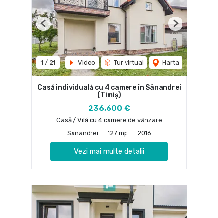
Previous
Next
1
/
21
Video
Tur virtual
Harta
Casă individuală cu 4 camere în Sânandrei
(Timiș)
236,600 €
Casă / Vilă cu 4 camere de vânzare
Sanandrei
127 mp
2016
Vezi mai multe detalii