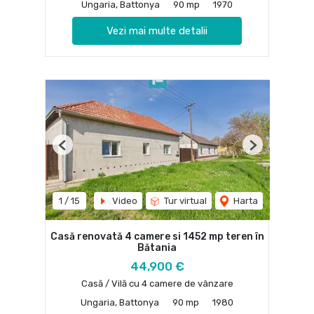
Ungaria, Battonya
90 mp
1970
Vezi mai multe detalii
Previous
Next
1
/
15
Video
Tur virtual
Harta
Casă renovată 4 camere si 1452 mp teren în
Bătania
44,900 €
Casă / Vilă cu 4 camere de vânzare
Ungaria, Battonya
90 mp
1980