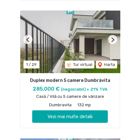
Previous
Next
1
/
29
Tur virtual
Harta
Duplex modern 5 camere Dumbrăvita
285,000 €
(negociabil) + 21% TVA
Casă / Vilă cu 5 camere de vânzare
Dumbravita
132 mp
Vezi mai multe detalii