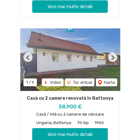
Vezi mai multe detalii
Previous
Next
1
/
9
Video
Tur virtual
Harta
Casă cu 2 camere renovată în Battonya
38,900 €
Casă / Vilă cu 2 camere de vânzare
Ungaria, Battonya
70 mp
1960
Vezi mai multe detalii