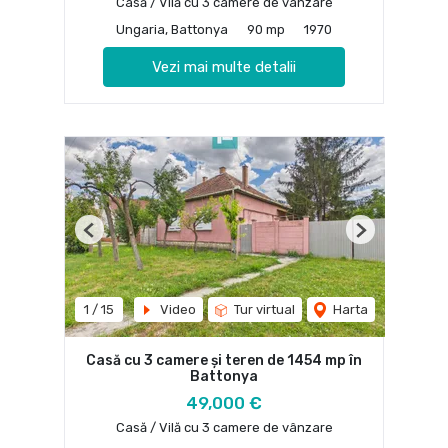
Casă / Vilă cu 3 camere de vânzare
Ungaria, Battonya
90 mp
1970
Vezi mai multe detalii
Previous
Next
1
/
15
Video
Tur virtual
Harta
Casă cu 3 camere și teren de 1454 mp în
Battonya
49,000 €
Casă / Vilă cu 3 camere de vânzare