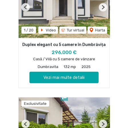
Previous
Next
1
/
20
Video
Tur virtual
Harta
Duplex elegant cu 5 camere în Dumbrăvița
296,000 €
Casă / Vilă cu 5 camere de vânzare
Dumbravita
132 mp
2025
Vezi mai multe detalii
Exclusivitate
Previous
Next