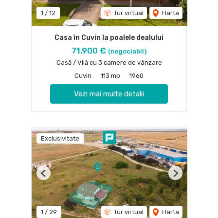
1
/
12
Tur virtual
Harta
Casa în Cuvin la poalele dealului
71,900 €
(negociabil)
Casă / Vilă cu 3 camere de vânzare
Cuvin
113 mp
1960
Vezi mai multe detalii
Exclusivitate
Previous
Next
1
/
29
Tur virtual
Harta