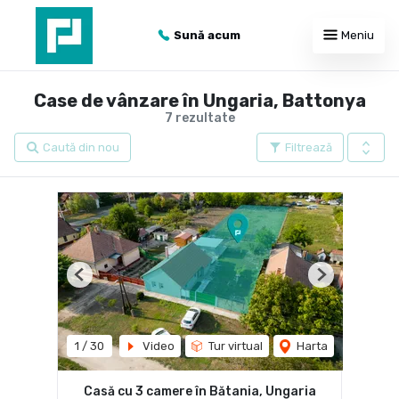
Sună acum
Meniu
Case de vânzare în Ungaria, Battonya
7 rezultate
Caută din nou
Filtrează
Previous
Next
1
/
30
Video
Tur virtual
Harta
Casă cu 3 camere în Bătania, Ungaria