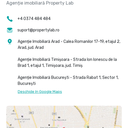
+4 0374 484 484
suport@propertylab.ro
Agenție Imobiliară Arad - Calea Romanilor 17-19, etajul 2,
Arad, jud. Arad
Agenție Imobiliară Timișoara - Strada Ion Ionescu de la
Brad 1, etajul 1, Timișoara, jud. Timiș
Agenție Imobiliară București - Strada Rabat 1, Sector 1,
București
Deschide în Google Maps