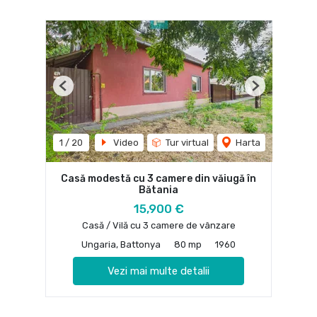
Previous
Next
1
/
20
Video
Tur virtual
Harta
Casă modestă cu 3 camere din văiugă în
Bătania
15,900 €
Casă / Vilă cu 3 camere de vânzare
Ungaria, Battonya
80 mp
1960
Vezi mai multe detalii