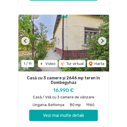
Previous
Next
1
/
11
Video
Tur virtual
Harta
Casă cu 3 camere și 2646 mp teren în
Dombegyhaz
16,990 €
Casă / Vilă cu 3 camere de vânzare
Ungaria, Battonya
80 mp
1960
Vezi mai multe detalii