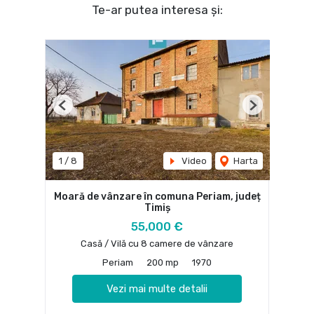
Te-ar putea interesa și:
Previous
Next
1
/
8
Video
Harta
Moară de vânzare în comuna Periam, județ
Timiș
55,000 €
Casă / Vilă cu 8 camere de vânzare
Periam
200 mp
1970
Vezi mai multe detalii