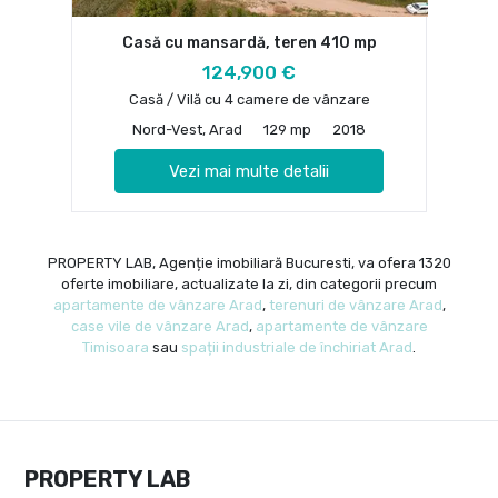
Casă cu mansardă, teren 410 mp
124,900 €
Casă / Vilă cu 4 camere de vânzare
Nord-Vest, Arad
129 mp
2018
Vezi mai multe detalii
PROPERTY LAB, Agenție imobiliară Bucuresti, va ofera 1320
oferte imobiliare, actualizate la zi, din categorii precum
apartamente de vânzare Arad
,
terenuri de vânzare Arad
,
case vile de vânzare Arad
,
apartamente de vânzare
Timisoara
sau
spații industriale de închiriat Arad
.
PROPERTY LAB