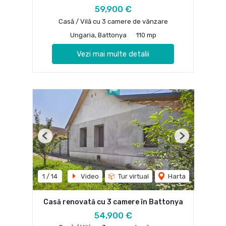
59,900 €
Casă / Vilă cu 3 camere de vânzare
Ungaria, Battonya
110 mp
Vezi mai multe detalii
Previous
Next
1
/
14
Video
Tur virtual
Harta
Casă renovată cu 3 camere în Battonya
54,900 €