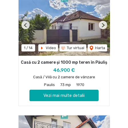
Previous
Next
1
/
14
Video
Tur virtual
Harta
Casă cu 2 camere și 1000 mp teren în Păuliș
46,900 €
Casă / Vilă cu 2 camere de vânzare
Paulis
73 mp
1970
Vezi mai multe detalii