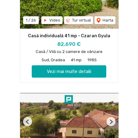
1
/
26
Video
Tur virtual
Harta
Casă individuală 41 mp - Czaran Gyula
82,690 €
Casă / Vilă cu 2 camere de vânzare
Sud, Oradea
41 mp
1985
Vezi mai multe detalii
Previous
Next