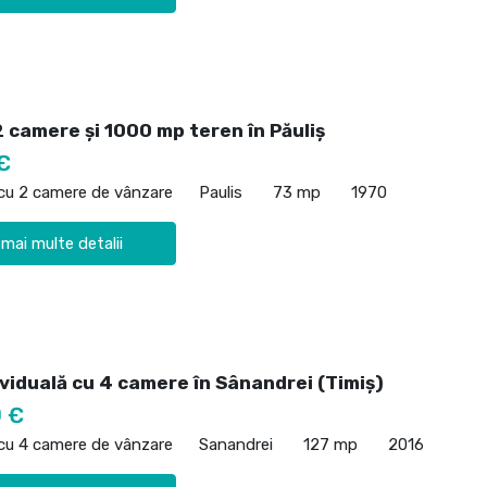
 camere și 1000 mp teren în Păuliș
€
 cu 2 camere de vânzare
Paulis
73 mp
1970
 mai multe detalii
viduală cu 4 camere în Sânandrei (Timiș)
 €
 cu 4 camere de vânzare
Sanandrei
127 mp
2016