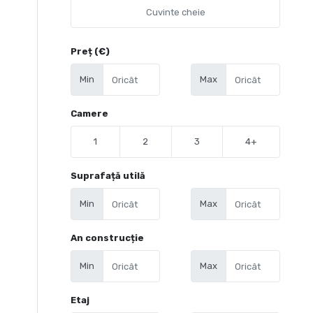
Preț (€)
Min
Max
Camere
1
2
3
4+
Suprafață utilă
Min
Max
An construcție
Min
Max
Etaj