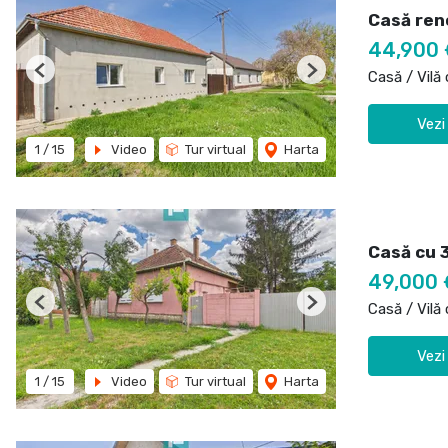
Casă ren
44,900 
Casă / Vilă
Previous
Next
Vezi
1
/
15
Video
Tur virtual
Harta
Casă cu 
49,000 
Casă / Vilă
Previous
Next
Vezi
1
/
15
Video
Tur virtual
Harta