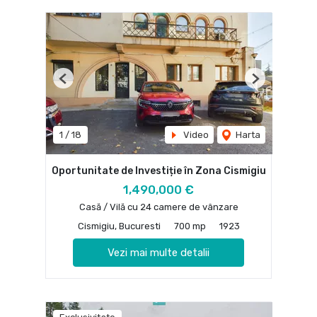
Previous
Next
1
/
18
Video
Harta
Oportunitate de Investiție în Zona Cismigiu
1,490,000 €
Casă / Vilă cu 24 camere de vânzare
Cismigiu, Bucuresti
700 mp
1923
Vezi mai multe detalii