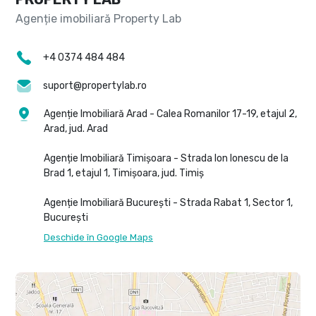
+4 0374 484 484
suport@propertylab.ro
Agenție Imobiliară Arad - Calea Romanilor 17-19, etajul 2,
Arad, jud. Arad
Agenție Imobiliară Timișoara - Strada Ion Ionescu de la
Brad 1, etajul 1, Timișoara, jud. Timiș
Agenție Imobiliară București - Strada Rabat 1, Sector 1,
București
Deschide în Google Maps