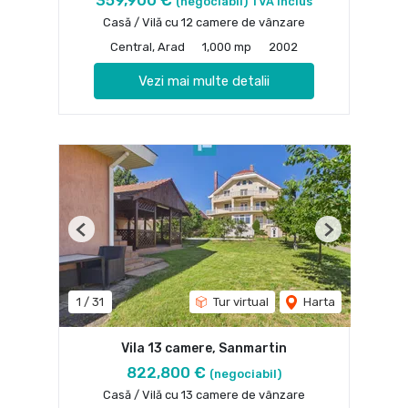
359,900 €
(negociabil) TVA inclus
Casă / Vilă cu 12 camere de vânzare
Central, Arad
1,000 mp
2002
Vezi mai multe detalii
Previous
Next
1
/
31
Tur virtual
Harta
Vila 13 camere, Sanmartin
822,800 €
(negociabil)
Casă / Vilă cu 13 camere de vânzare