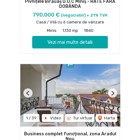
Pivnițele Birăuaș D.O.C Miniș - RATE FĂRĂ
DOBÂNDĂ
790,000 €
(negociabil) + 21% TVA
Casă / Vilă cu 6 camere de vânzare
Minis
1,130 mp
1840
Vezi mai multe detalii
Previous
Next
1
/
39
Video
Tur virtual
Harta
Business complet funcțional, zona Aradul
Nou