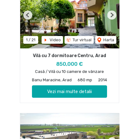
Previous
Next
1
/
21
Video
Tur virtual
Harta
Vilă cu 7 dormitoare Centru, Arad
850,000 €
Casă / Vilă cu 10 camere de vânzare
Banu Maracine, Arad
680 mp
2014
Vezi mai multe detalii