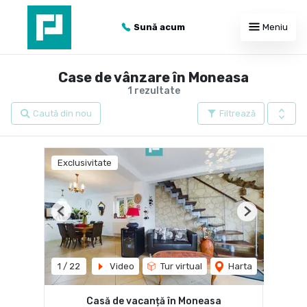
Sună acum
Meniu
Case de vânzare în Moneasa
1 rezultate
Caută din nou
Filtrează
Exclusivitate
Previous
Next
1
/
22
Video
Tur virtual
Harta
Casă de vacanță în Moneasa