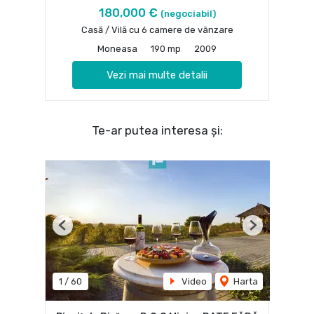
180,000 €
(negociabil)
Casă / Vilă cu 6 camere de vânzare
Moneasa
190 mp
2009
Vezi mai multe detalii
Te-ar putea interesa și:
Previous
Next
1
/
60
Video
Harta