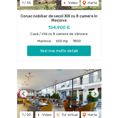
1
/
35
Video
Harta
Conac nobiliar de secol XIX cu 8 camere în
Maciova
154,900 €
Casă / Vilă cu 8 camere de vânzare
Maciova
650 mp
1800
Vezi mai multe detalii
Previous
Next
1
/
20
Video
Tur virtual
Harta