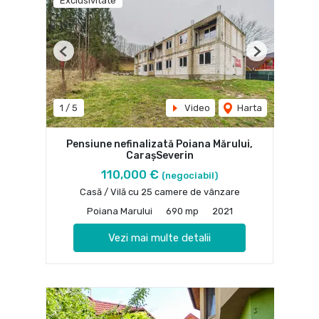
Exclusivitate
Previous
Next
1
/
5
Video
Harta
Pensiune nefinalizată Poiana Mărului,
CarașSeverin
110,000 €
(negociabil)
Casă / Vilă cu 25 camere de vânzare
Poiana Marului
690 mp
2021
Vezi mai multe detalii