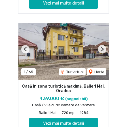
Vezi mai multe detalii
Previous
Next
1
/
65
Tur virtual
Harta
Casă în zona turistică maximă, Băile 1 Mai,
Oradea
439,000 €
(negociabil)
Casă / Vilă cu 12 camere de vânzare
Baile 1 Mai
720 mp
1984
Vezi mai multe detalii