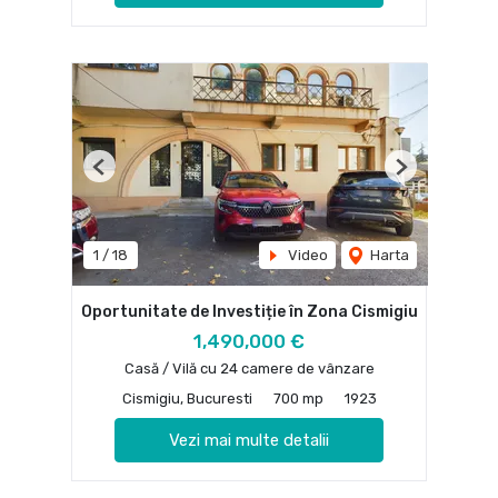
Previous
Next
1
/
18
Video
Harta
Oportunitate de Investiție în Zona Cismigiu
1,490,000 €
Casă / Vilă cu 24 camere de vânzare
Cismigiu, Bucuresti
700 mp
1923
Vezi mai multe detalii