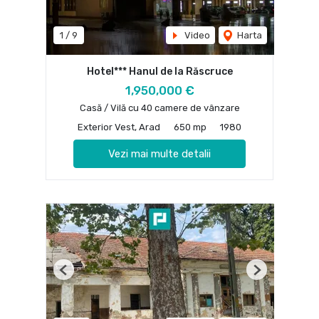
1
/
9
Video
Harta
Hotel*** Hanul de la Răscruce
1,950,000 €
Casă / Vilă cu 40 camere de vânzare
Exterior Vest, Arad
650 mp
1980
Vezi mai multe detalii
Previous
Next