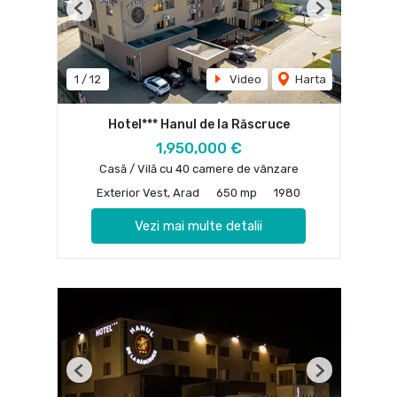
Previous
Next
1
/
12
Video
Harta
Hotel*** Hanul de la Răscruce
1,950,000 €
Casă / Vilă cu 40 camere de vânzare
Exterior Vest, Arad
650 mp
1980
Vezi mai multe detalii
Previous
Next