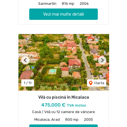
Sanmartin
816 mp
2006
Vezi mai multe detalii
Previous
Next
1
/
11
Harta
Vilă cu piscină în Micalaca
475,000 €
TVA inclus
Casă / Vilă cu 12 camere de vânzare
Micalaca, Arad
800 mp
2005