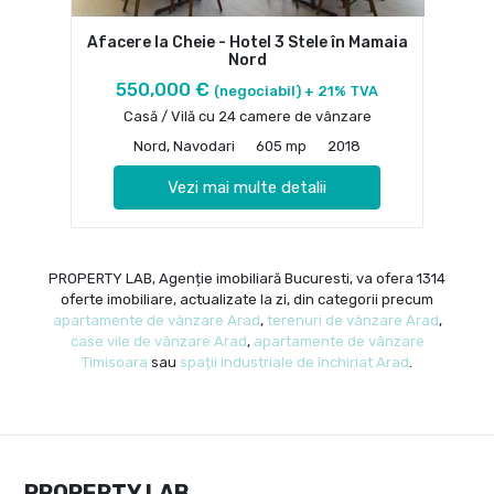
Afacere la Cheie - Hotel 3 Stele în Mamaia
Nord
550,000 €
(negociabil) + 21% TVA
Casă / Vilă cu 24 camere de vânzare
Nord, Navodari
605 mp
2018
Vezi mai multe detalii
PROPERTY LAB, Agenție imobiliară Bucuresti, va ofera 1314
oferte imobiliare, actualizate la zi, din categorii precum
apartamente de vânzare Arad
,
terenuri de vânzare Arad
,
case vile de vânzare Arad
,
apartamente de vânzare
Timisoara
sau
spații industriale de închiriat Arad
.
PROPERTY LAB