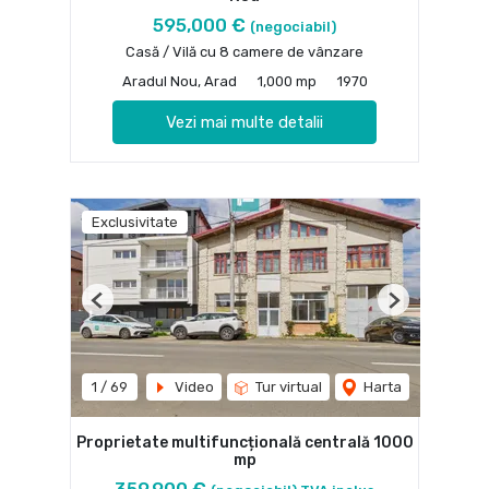
595,000 €
(negociabil)
Casă / Vilă cu 8 camere de vânzare
Aradul Nou, Arad
1,000 mp
1970
Vezi mai multe detalii
Exclusivitate
Previous
Next
1
/
69
Video
Tur virtual
Harta
Proprietate multifuncțională centrală 1000
mp