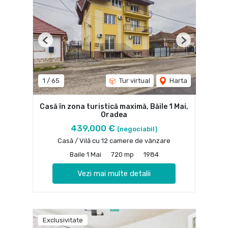
Previous
Next
1
/
65
Tur virtual
Harta
Casă în zona turistică maximă, Băile 1 Mai,
Oradea
439,000 €
(negociabil)
Casă / Vilă cu 12 camere de vânzare
Baile 1 Mai
720 mp
1984
Vezi mai multe detalii
Exclusivitate