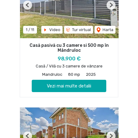
Previous
Next
1
/
11
Video
Tur virtual
Harta
Casă pasivă cu 3 camere si 500 mp în
Mândruloc
98,900 €
Casă / Vilă cu 3 camere de vânzare
Mandruloc
80 mp
2025
Vezi mai multe detalii