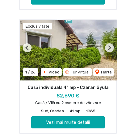
Exclusivitate
Previous
Next
1
/
26
Video
Tur virtual
Harta
Casă individuală 41 mp - Czaran Gyula
82,690 €
Casă / Vilă cu 2 camere de vânzare
Sud, Oradea
41 mp
1985
Vezi mai multe detalii