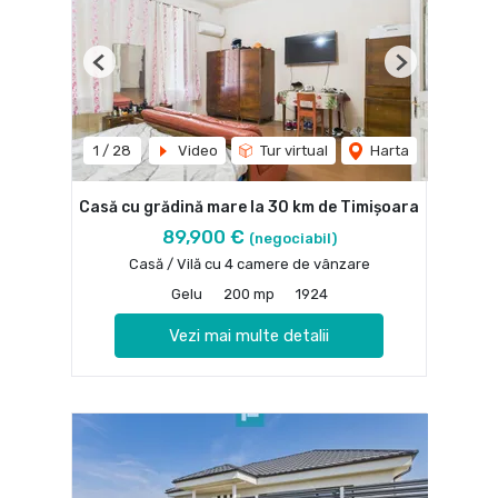
Previous
Next
1
/
28
Video
Tur virtual
Harta
Casă cu grădină mare la 30 km de Timișoara
89,900 €
(negociabil)
Casă / Vilă cu 4 camere de vânzare
Gelu
200 mp
1924
Vezi mai multe detalii