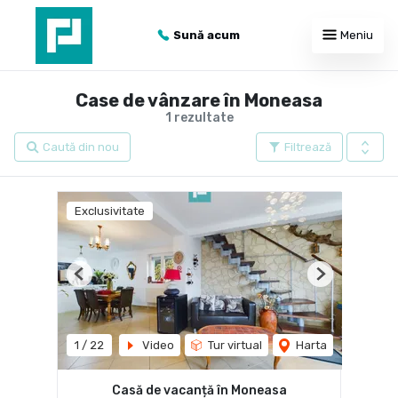
Sună acum
Meniu
Case de vânzare în Moneasa
1 rezultate
Caută din nou
Filtrează
Exclusivitate
Previous
Next
1
/
22
Video
Tur virtual
Harta
Casă de vacanță în Moneasa