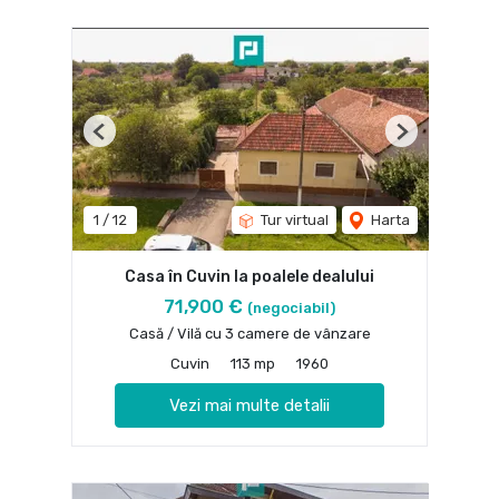
Previous
Next
1
/
12
Tur virtual
Harta
Casa în Cuvin la poalele dealului
71,900 €
(negociabil)
Casă / Vilă cu 3 camere de vânzare
Cuvin
113 mp
1960
Vezi mai multe detalii