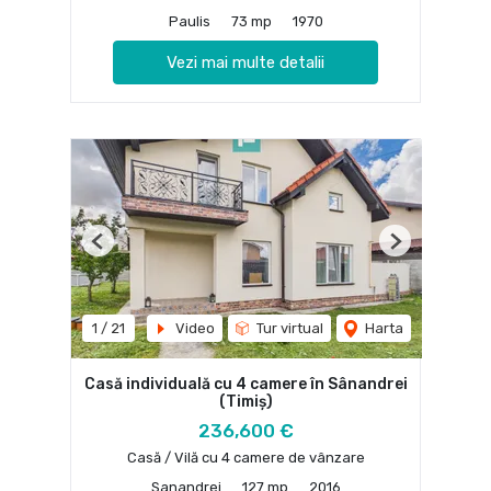
Paulis
73 mp
1970
Vezi mai multe detalii
Previous
Next
1
/
21
Video
Tur virtual
Harta
Casă individuală cu 4 camere în Sânandrei
(Timiș)
236,600 €
Casă / Vilă cu 4 camere de vânzare
Sanandrei
127 mp
2016