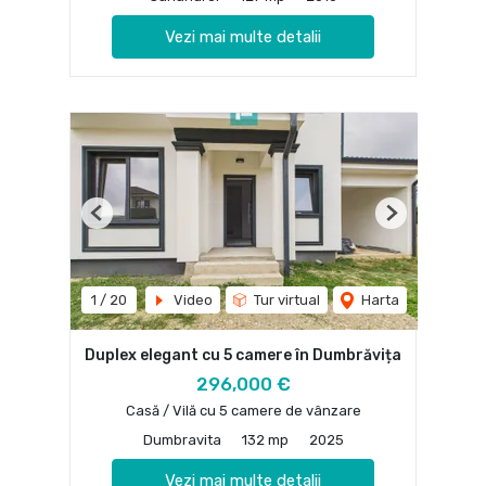
Vezi mai multe detalii
Previous
Next
1
/
20
Video
Tur virtual
Harta
Duplex elegant cu 5 camere în Dumbrăvița
296,000 €
Casă / Vilă cu 5 camere de vânzare
Dumbravita
132 mp
2025
Vezi mai multe detalii