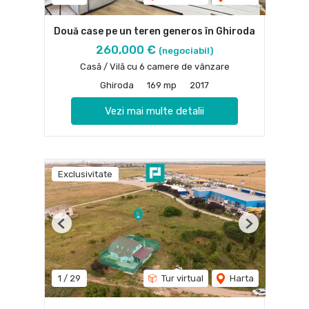
Două case pe un teren generos în Ghiroda
260,000 €
(negociabil)
Casă / Vilă cu 6 camere de vânzare
Ghiroda
169 mp
2017
Vezi mai multe detalii
Exclusivitate
Previous
Next
1
/
29
Tur virtual
Harta