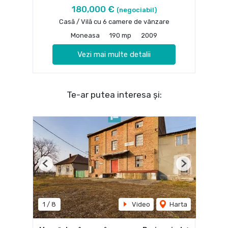
180,000 €
(negociabil)
Casă / Vilă cu 6 camere de vânzare
Moneasa
190 mp
2009
Vezi mai multe detalii
Te-ar putea interesa și:
Previous
Next
1
/
8
Video
Harta