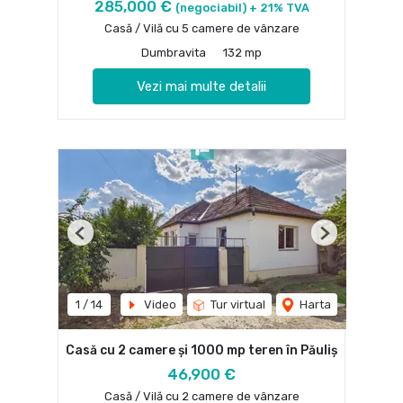
285,000 €
(negociabil) + 21% TVA
Casă / Vilă cu 5 camere de vânzare
Dumbravita
132 mp
Vezi mai multe detalii
Previous
Next
1
/
14
Video
Tur virtual
Harta
Casă cu 2 camere și 1000 mp teren în Păuliș
46,900 €
Casă / Vilă cu 2 camere de vânzare