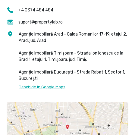
+4 0374 484 484
suport@propertylab.ro
Agenție Imobiliară Arad - Calea Romanilor 17-19, etajul 2,
Arad, jud. Arad
Agenție Imobiliară Timișoara - Strada Ion Ionescu de la
Brad 1, etajul 1, Timișoara, jud. Timiș
Agenție Imobiliară București - Strada Rabat 1, Sector 1,
București
Deschide în Google Maps