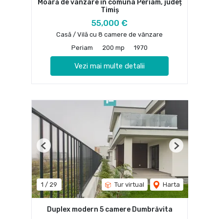
Moară de vânzare în comuna Periam, județ
Timiș
55,000 €
Casă / Vilă cu 8 camere de vânzare
Periam
200 mp
1970
Vezi mai multe detalii
Previous
Next
1
/
29
Tur virtual
Harta
Duplex modern 5 camere Dumbrăvita