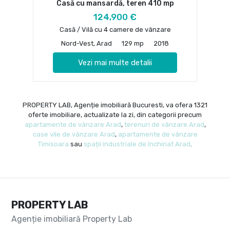
Casă cu mansardă, teren 410 mp
124,900 €
Casă / Vilă cu 4 camere de vânzare
Nord-Vest, Arad
129 mp
2018
Vezi mai multe detalii
PROPERTY LAB, Agenție imobiliară Bucuresti, va ofera 1321
oferte imobiliare, actualizate la zi, din categorii precum
apartamente de vânzare Arad
,
terenuri de vânzare Arad
,
case vile de vânzare Arad
,
apartamente de vânzare
Timisoara
sau
spații industriale de închiriat Arad
.
PROPERTY LAB