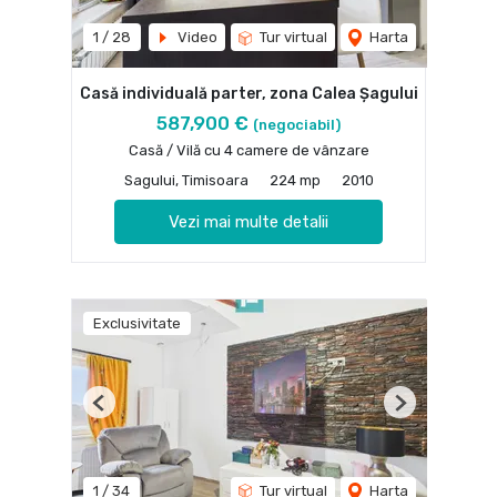
1
/
28
Video
Tur virtual
Harta
Casă individuală parter, zona Calea Șagului
587,900 €
(negociabil)
Casă / Vilă cu 4 camere de vânzare
Sagului, Timisoara
224 mp
2010
Vezi mai multe detalii
Exclusivitate
Previous
Next
1
/
34
Tur virtual
Harta