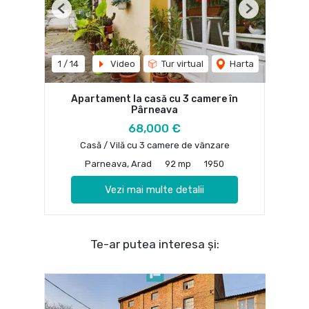
Previous
Next
1
/
14
Video
Tur virtual
Harta
Apartament la casă cu 3 camere în
Pârneava
68,000 €
Casă / Vilă cu 3 camere de vânzare
Parneava, Arad
92 mp
1950
Vezi mai multe detalii
Te-ar putea interesa și: