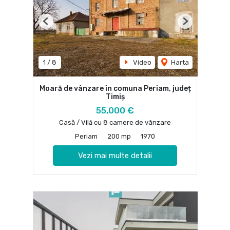
Previous
Next
1
/
8
Video
Harta
Moară de vânzare în comuna Periam, județ
Timiș
55,000 €
Casă / Vilă cu 8 camere de vânzare
Periam
200 mp
1970
Vezi mai multe detalii