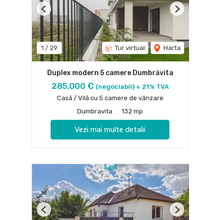
Previous
Next
1
/
29
Tur virtual
Harta
Duplex modern 5 camere Dumbrăvita
285,000 €
(negociabil) + 21% TVA
Casă / Vilă cu 5 camere de vânzare
Dumbravita
132 mp
Vezi mai multe detalii
Previous
Next