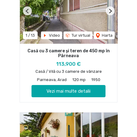
Previous
Next
1
/
13
Video
Tur virtual
Harta
Casă cu 3 camere și teren de 450 mp în
Pârneava
113,900 €
Casă / Vilă cu 3 camere de vânzare
Parneava, Arad
120 mp
1950
Vezi mai multe detalii