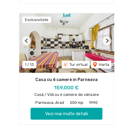
Exclusivitate
Previous
Next
1
/
13
Tur virtual
Harta
Casa cu 6 camere in Parneava
159,000 €
Casă / Vilă cu 6 camere de vânzare
Parneava, Arad
200 mp
1990
Vezi mai multe detalii