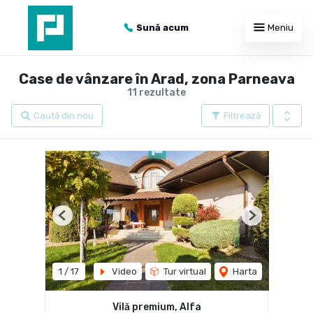
Sună acum
Meniu
Case de vânzare în Arad, zona Parneava
11 rezultate
Caută din nou
Filtrează
Previous
Next
1
/
17
Video
Tur virtual
Harta
Vilă premium, Alfa