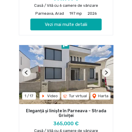
Casă / Vilă cu 6 camere de vânzare
Parneava, Arad
197 mp
2026
Vezi mai multe detalii
Previous
Next
1
/
17
Video
Tur virtual
Harta
Eleganță și liniște în Parneava – Strada
Griviței
365,000 €
Casă / Vilă cu 4 camere de vânzare