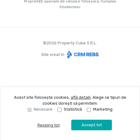
Proprietăți speciale de vânzare Timisoara, Complex
Studentesc
©
2026
Property Cube S.R.L.
Site creat în
Acest site folosește cookies,
află detalii
.
Alege ce tipuri de
cookies dorești să permitem:
Necesare
Statistică
Marketing
Accept tot
Resping tot