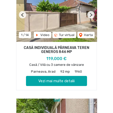
Previous
Next
1
/
14
Video
Tur virtual
Harta
CASĂ INDIVIDUALĂ PÂRNEAVA TEREN
GENEROS 846 MP
119,000 €
Casă / Vilă cu 3 camere de vânzare
Parneava, Arad
92 mp
1960
Vezi mai multe detalii