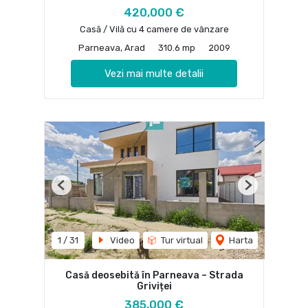
420,000 €
Casă / Vilă cu 4 camere de vânzare
Parneava, Arad
310.6 mp
2009
Vezi mai multe detalii
Previous
Next
1
/
31
Video
Tur virtual
Harta
Casă deosebită în Parneava – Strada
Griviței
385,000 €