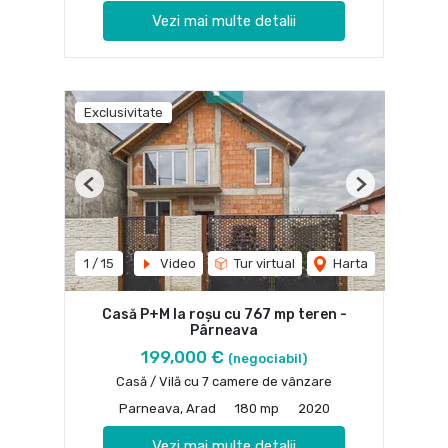
Vezi mai multe detalii
Exclusivitate
Previous
Next
1
/
15
Video
Tur virtual
Harta
Casă P+M la roșu cu 767 mp teren -
Pârneava
199,000 €
(negociabil)
Casă / Vilă cu 7 camere de vânzare
Parneava, Arad
180 mp
2020
Vezi mai multe detalii