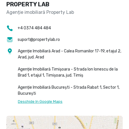
PROPERTY LAB
+4 0374 484 484
suport@propertylab.ro
Agenție Imobiliară Arad - Calea Romanilor 17-19, etajul 2,
Arad, jud. Arad
Agenție Imobiliară Timișoara - Strada Ion Ionescu de la
Brad 1, etajul 1, Timișoara, jud. Timiș
Agenție Imobiliară București - Strada Rabat 1, Sector 1,
București
Deschide în Google Maps