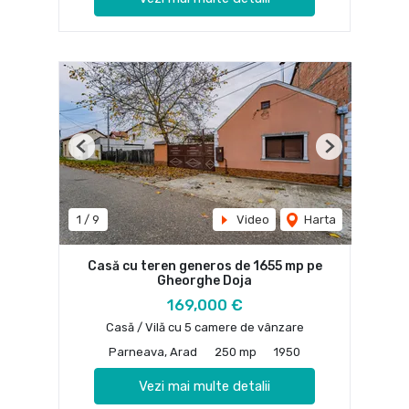
Previous
Next
1
/
9
Video
Harta
Casă cu teren generos de 1655 mp pe
Gheorghe Doja
169,000 €
Casă / Vilă cu 5 camere de vânzare
Parneava, Arad
250 mp
1950
Vezi mai multe detalii