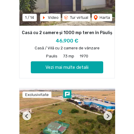
1
/
14
Video
Tur virtual
Harta
Casă cu 2 camere și 1000 mp teren în Păuliș
46,900 €
Casă / Vilă cu 2 camere de vânzare
Paulis
73 mp
1970
Vezi mai multe detalii
Exclusivitate
Previous
Next