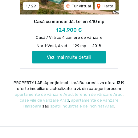
1
/
29
Tur virtual
Harta
Casă cu mansardă, teren 410 mp
124,900 €
Casă / Vilă cu 4 camere de vânzare
Nord-Vest, Arad
129 mp
2018
Vezi mai multe detalii
PROPERTY LAB, Agenție imobiliară Bucuresti, va ofera 1319
oferte imobiliare, actualizate la zi, din categorii precum
apartamente de vânzare Arad
,
terenuri de vânzare Arad
,
case vile de vânzare Arad
,
apartamente de vânzare
Timisoara
sau
spații industriale de închiriat Arad
.