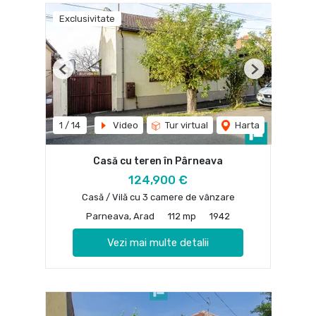
Exclusivitate
Previous
Next
1
/
14
Video
Tur virtual
Harta
Casă cu teren în Pârneava
124,900 €
Casă / Vilă cu 3 camere de vânzare
Parneava, Arad
112 mp
1942
Vezi mai multe detalii