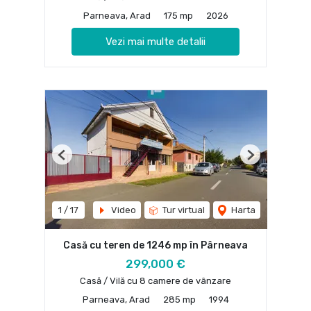
Parneava, Arad
175 mp
2026
Vezi mai multe detalii
Previous
Next
1
/
17
Video
Tur virtual
Harta
Casă cu teren de 1246 mp în Pârneava
299,000 €
Casă / Vilă cu 8 camere de vânzare
Parneava, Arad
285 mp
1994