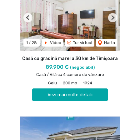
Previous
Next
1
/
28
Video
Tur virtual
Harta
Casă cu grădină mare la 30 km de Timișoara
89,900 €
(negociabil)
Casă / Vilă cu 4 camere de vânzare
Gelu
200 mp
1924
Vezi mai multe detalii