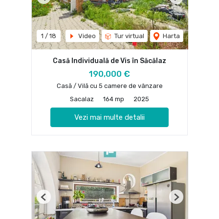
Previous
Next
1
/
18
Video
Tur virtual
Harta
Casă Individuală de Vis în Săcălaz
190,000 €
Casă / Vilă cu 5 camere de vânzare
Sacalaz
164 mp
2025
Vezi mai multe detalii
Previous
Next