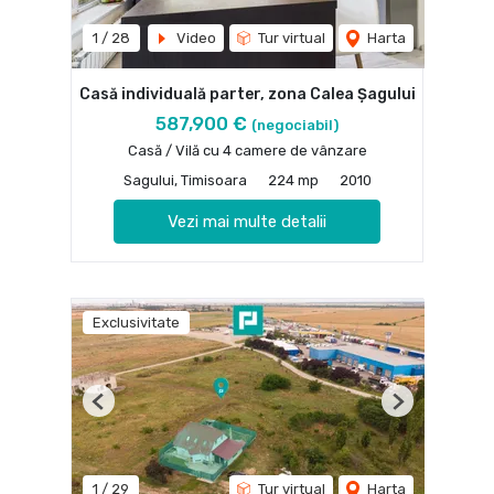
1
/
28
Video
Tur virtual
Harta
Casă individuală parter, zona Calea Șagului
587,900 €
(negociabil)
Casă / Vilă cu 4 camere de vânzare
Sagului, Timisoara
224 mp
2010
Vezi mai multe detalii
Exclusivitate
Previous
Next
1
/
29
Tur virtual
Harta