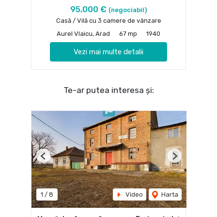
95,000 €
(negociabil)
Casă / Vilă cu 3 camere de vânzare
Aurel Vlaicu, Arad
67 mp
1940
Vezi mai multe detalii
Te-ar putea interesa și:
Previous
Next
1
/
8
Video
Harta