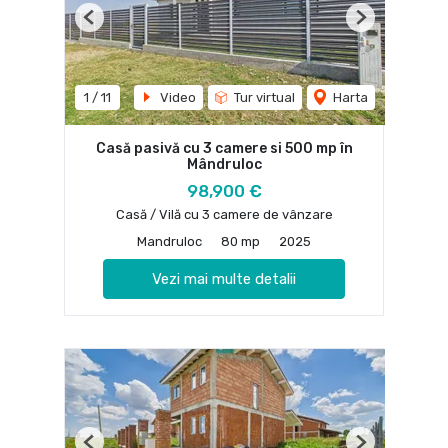
Previous
Next
1
/
11
Video
Tur virtual
Harta
Casă pasivă cu 3 camere si 500 mp în
Mândruloc
98,900 €
Casă / Vilă cu 3 camere de vânzare
Mandruloc
80 mp
2025
Vezi mai multe detalii