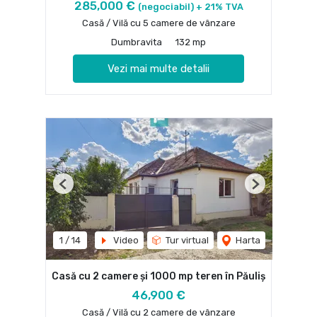
285,000 €
(negociabil) + 21% TVA
Casă / Vilă cu 5 camere de vânzare
Dumbravita
132 mp
Vezi mai multe detalii
Previous
Next
1
/
14
Video
Tur virtual
Harta
Casă cu 2 camere și 1000 mp teren în Păuliș
46,900 €
Casă / Vilă cu 2 camere de vânzare