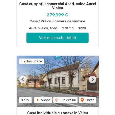
Casă cu spațiu comercial Arad, calea Aurel
Vlaicu
279,999 €
Casă / Vilă cu 7 camere de vânzare
Aurel Vlaicu, Arad
270 mp
1990
Vezi mai multe detalii
Exclusivitate
Previous
Next
1
/
19
Video
Tur virtual
Harta
Casă individuală cu anexă în Vaicu