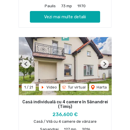
Paulis
73 mp
1970
Vezi mai multe detalii
Previous
Next
1
/
21
Video
Tur virtual
Harta
Casă individuală cu 4 camere în Sânandrei
(Timiș)
236,600 €
Casă / Vilă cu 4 camere de vânzare
Sanandrei
127 mp
2016