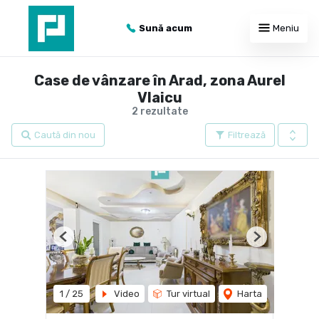
Sună acum
Meniu
Case de vânzare în Arad, zona Aurel
Vlaicu
2 rezultate
Caută din nou
Filtrează
Previous
Next
1
/
25
Video
Tur virtual
Harta