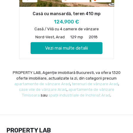
Casă cu mansardă, teren 410 mp
124,900 €
Casă / Vilă cu 4 camere de vânzare
Nord-Vest, Arad
129 mp
2018
Vezi mai multe detalii
PROPERTY LAB, Agenție imobiliară Bucuresti, va ofera 1320
oferte imobiliare, actualizate la zi, din categorii precum
apartamente de vânzare Arad
,
terenuri de vânzare Arad
,
case vile de vânzare Arad
,
apartamente de vânzare
Timisoara
sau
spații industriale de închiriat Arad
.
PROPERTY LAB