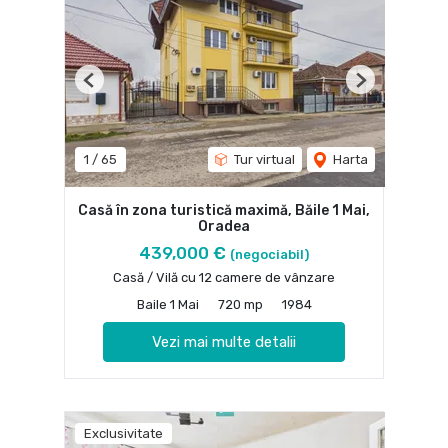
Previous
Next
1
/
65
Tur virtual
Harta
Casă în zona turistică maximă, Băile 1 Mai,
Oradea
439,000 €
(negociabil)
Casă / Vilă cu 12 camere de vânzare
Baile 1 Mai
720 mp
1984
Vezi mai multe detalii
Exclusivitate