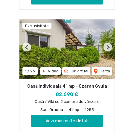
Exclusivitate
Previous
Next
1
/
26
Video
Tur virtual
Harta
Casă individuală 41 mp - Czaran Gyula
82,690 €
Casă / Vilă cu 2 camere de vânzare
Sud, Oradea
41 mp
1985
Vezi mai multe detalii