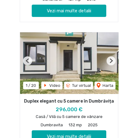
Vezi mai multe detalii
Previous
Next
1
/
20
Video
Tur virtual
Harta
Duplex elegant cu 5 camere în Dumbrăvița
296,000 €
Casă / Vilă cu 5 camere de vânzare
Dumbravita
132 mp
2025
Vezi mai multe detalii