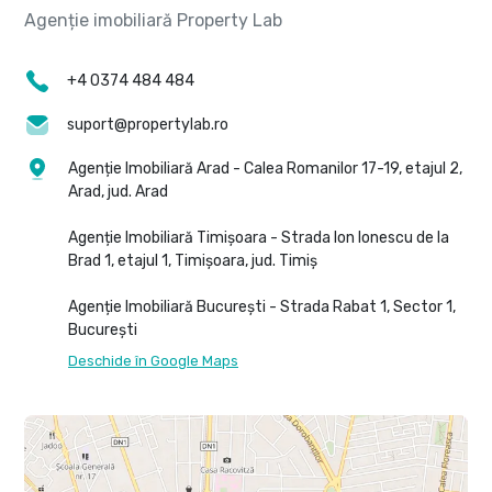
+4 0374 484 484
suport@propertylab.ro
Agenție Imobiliară Arad - Calea Romanilor 17-19, etajul 2,
Arad, jud. Arad
Agenție Imobiliară Timișoara - Strada Ion Ionescu de la
Brad 1, etajul 1, Timișoara, jud. Timiș
Agenție Imobiliară București - Strada Rabat 1, Sector 1,
București
Deschide în Google Maps