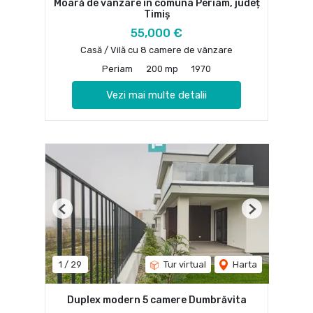
Moară de vânzare în comuna Periam, județ
Timiș
55,000 €
Casă / Vilă cu 8 camere de vânzare
Periam
200 mp
1970
Vezi mai multe detalii
Previous
Next
1
/
29
Tur virtual
Harta
Duplex modern 5 camere Dumbrăvita