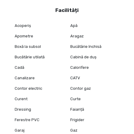
Facilități
Acoperiș
Apă
Apometre
Aragaz
Boxă la subsol
Bucătărie închisă
Bucătărie utilată
Cabină de duș
Cadă
Calorifere
Canalizare
CATV
Contor electric
Contor gaz
Curent
Curte
Dressing
Faianță
Ferestre PVC
Frigider
Garaj
Gaz