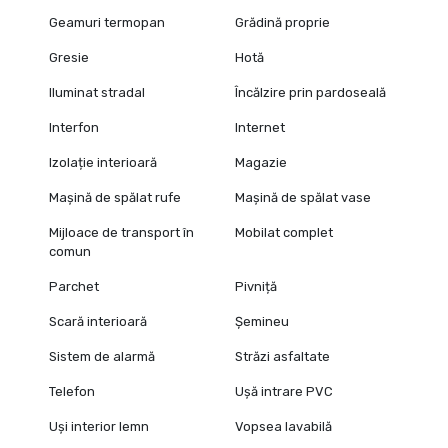
Geamuri termopan
Grădină proprie
Gresie
Hotă
Iluminat stradal
Încălzire prin pardoseală
Interfon
Internet
Izolație interioară
Magazie
Mașină de spălat rufe
Mașină de spălat vase
Mijloace de transport în
Mobilat complet
comun
Parchet
Pivniță
Scară interioară
Șemineu
Sistem de alarmă
Străzi asfaltate
Telefon
Ușă intrare PVC
Uși interior lemn
Vopsea lavabilă