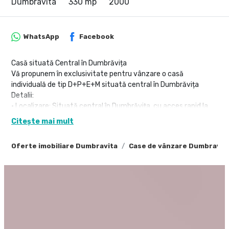
Dumbravita
330 mp
2000
WhatsApp
Facebook
Casă situată Central în Dumbrăvița
Vă propunem în exclusivitate pentru vânzare o casă
individuală de tip D+P+E+M situată central în Dumbrăvița
Detalii:
• Localizare: Situată central în Dumbrăvița, cu acces rapid la
facilități și servicii.
Citește mai mult
• Configurație: D+P+E+M (Demisol, Parter, Etaj, Mansardă)
• Suprafață Utilă: 330 mp
Oferte imobiliare Dumbravita
Case de vânzare Dumbravit
• Suprafață Teren: 1154 mp
Configurația Interiorului:
Demisol:
• Garaj
• Două camere
• Cameră tehnică
• Camară pentru depozitare
• Baie cu utilități complete