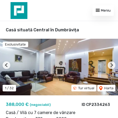
Meniu
Casă situată Central în Dumbrăvița
Exclusivitate
Previous
Nex
1
/
32
Tur virtual
Harta
388,000 €
ID CP2334263
(negociabil)
Casă / Vilă cu 7 camere de vânzare