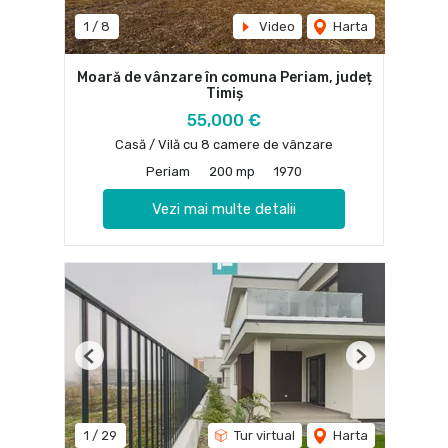
1
/
8
Video
Harta
Moară de vânzare în comuna Periam, județ
Timiș
55,000 €
Casă / Vilă cu 8 camere de vânzare
Periam
200 mp
1970
Vezi mai multe detalii
Previous
Next
1
/
29
Tur virtual
Harta