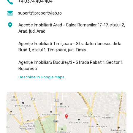
+4 0374 484 484
suport@propertylab.ro
Agenție Imobiliară Arad - Calea Romanilor 17-19, etajul 2,
Arad, jud. Arad
Agenție Imobiliară Timișoara - Strada Ion Ionescu de la
Brad 1, etajul 1, Timișoara, jud. Timiș
Agenție Imobiliară București - Strada Rabat 1, Sector 1,
București
Deschide în Google Maps