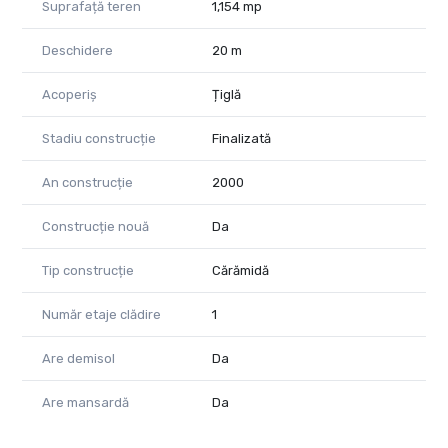
Suprafață teren
1,154 mp
Deschidere
20 m
Acoperiș
Țiglă
Stadiu construcție
Finalizată
An construcție
2000
Construcție nouă
Da
Tip construcție
Cărămidă
Număr etaje clădire
1
Are demisol
Da
Are mansardă
Da