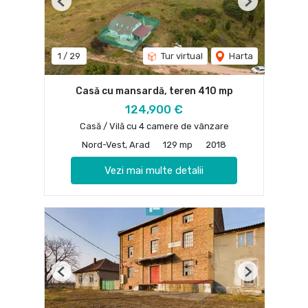
Previous
Next
1
/
29
Tur virtual
Harta
Casă cu mansardă, teren 410 mp
124,900 €
Casă / Vilă cu 4 camere de vânzare
Nord-Vest, Arad
129 mp
2018
Vezi mai multe detalii
Previous
Next